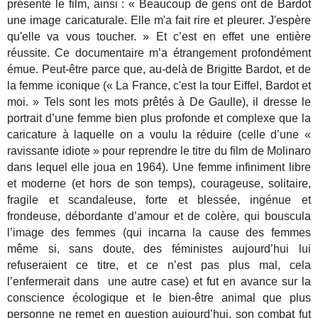
présenté le film, ainsi : « Beaucoup de gens ont de Bardot
une image caricaturale. Elle m'a fait rire et pleurer. J'espère
qu'elle va vous toucher. » Et c’est en effet une entière
réussite. Ce documentaire m’a étrangement profondément
émue. Peut-être parce que, au-delà de Brigitte Bardot, et de
la femme iconique (« La France, c'est la tour Eiffel, Bardot et
moi. » Tels sont les mots prêtés à De Gaulle), il dresse le
portrait d’une femme bien plus profonde et complexe que la
caricature à laquelle on a voulu la réduire (celle d’une «
ravissante idiote » pour reprendre le titre du film de Molinaro
dans lequel elle joua en 1964). Une femme infiniment libre
et moderne (et hors de son temps), courageuse, solitaire,
fragile et scandaleuse, forte et blessée, ingénue et
frondeuse, débordante d’amour et de colère, qui bouscula
l’image des femmes (qui incarna la cause des femmes
même si, sans doute, des féministes aujourd’hui lui
refuseraient ce titre, et ce n’est pas plus mal, cela
l’enfermerait dans une autre case) et fut en avance sur la
conscience écologique et le bien-être animal que plus
personne ne remet en question aujourd’hui, son combat fut