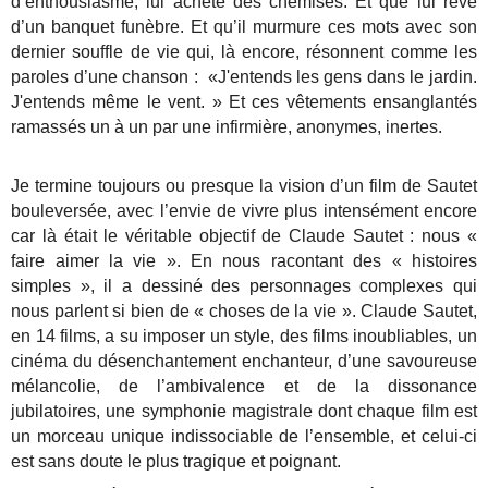
d’enthousiasme, lui achète des chemises. Et que lui rêve
d’un banquet funèbre. Et qu’il murmure ces mots avec son
dernier souffle de vie qui, là encore, résonnent comme les
paroles d’une chanson : «J'entends les gens dans le jardin.
J'entends même le vent. » Et ces vêtements ensanglantés
ramassés un à un par une infirmière, anonymes, inertes.
Je termine toujours ou presque la vision d’un film de Sautet
bouleversée, avec l’envie de vivre plus intensément encore
car là était le véritable objectif de Claude Sautet : nous «
faire aimer la vie ». En nous racontant des « histoires
simples », il a dessiné des personnages complexes qui
nous parlent si bien de « choses de la vie ». Claude Sautet,
en 14 films, a su imposer un style, des films inoubliables, un
cinéma du désenchantement enchanteur, d’une savoureuse
mélancolie, de l’ambivalence et de la dissonance
jubilatoires, une symphonie magistrale dont chaque film est
un morceau unique indissociable de l’ensemble, et celui-ci
est sans doute le plus tragique et poignant.