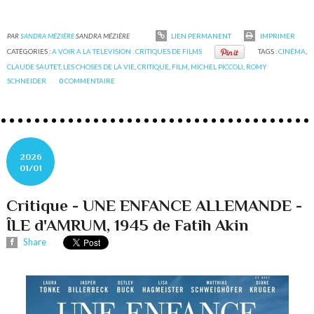
PAR
SANDRA MÉZIÈRE
SANDRA MÉZIÈRE
LIEN PERMANENT
IMPRIMER
CATÉGORIES :
A VOIR A LA TELEVISION : CRITIQUES DE FILMS
TAGS :
CINÉMA
,
CLAUDE SAUTET
,
LES CHOSES DE LA VIE
,
CRITIQUE
,
FILM
,
MICHEL PICCOLI
,
ROMY
SCHNEIDER
0
COMMENTAIRE
2026
01/01
Critique - UNE ENFANCE ALLEMANDE -
ÎLE d'AMRUM, 1945 de Fatih Akin
Share