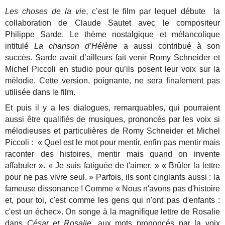
Les choses de la vie
, c’est le film par lequel débute la
collaboration de Claude Sautet avec le compositeur
Philippe Sarde. Le thème nostalgique et mélancolique
intitulé
La chanson d’Hélène
a aussi contribué à son
succès. Sarde avait d’ailleurs fait venir Romy Schneider et
Michel Piccoli en studio pour qu’ils posent leur voix sur la
mélodie. Cette version, poignante, ne sera finalement pas
utilisée dans le film.
Et puis il y a les dialogues, remarquables, qui pourraient
aussi être qualifiés de musiques, prononcés par les voix si
mélodieuses et particulières de Romy Schneider et Michel
Piccoli : « Quel est le mot pour mentir, enfin pas mentir mais
raconter des histoires, mentir mais quand on invente
affabuler ». « Je suis fatiguée de t'aimer. » « Brûler la lettre
pour ne pas vivre seul. » Parfois, ils sont cinglants aussi : la
fameuse dissonance ! Comme « Nous n'avons pas d'histoire
et, pour toi, c'est comme les gens qui n'ont pas d'enfants :
c'est un échec». On songe à la magnifique lettre de Rosalie
dans
César et Rosalie,
aux mots prononcés par la voix