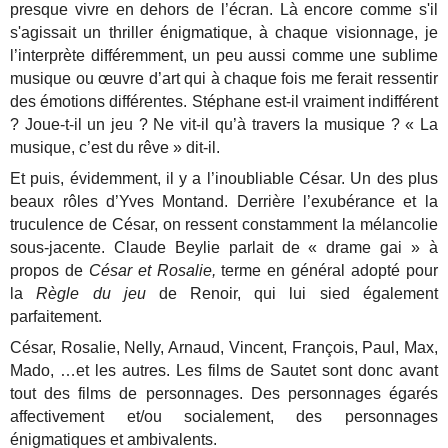
presque vivre en dehors de l’écran. Là encore comme s'il
s'agissait un thriller énigmatique, à chaque visionnage, je
l’interprète différemment, un peu aussi comme une sublime
musique ou œuvre d’art qui à chaque fois me ferait ressentir
des émotions différentes. Stéphane est-il vraiment indifférent
? Joue-t-il un jeu ? Ne vit-il qu’à travers la musique ? « La
musique, c’est du rêve » dit-il.
Et puis, évidemment, il y a l’inoubliable César. Un des plus
beaux rôles d’Yves Montand. Derrière l’exubérance et la
truculence de César, on ressent constamment la mélancolie
sous-jacente. Claude Beylie parlait de « drame gai » à
propos de
César et Rosalie,
terme en général adopté pour
la
Règle du jeu
de Renoir, qui lui sied également
parfaitement.
César, Rosalie, Nelly, Arnaud, Vincent, François, Paul, Max,
Mado, …et les autres. Les films de Sautet sont donc avant
tout des films de personnages. Des personnages égarés
affectivement et/ou socialement, des personnages
énigmatiques et ambivalents.