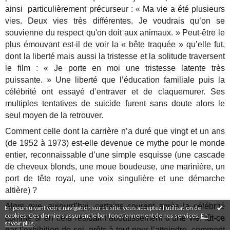
ainsi particulièrement précurseur : « Ma vie a été plusieurs
vies. Deux vies très différentes. Je voudrais qu’on se
souvienne du respect qu'on doit aux animaux. » Peut-être le
plus émouvant est-il de voir la « bête traquée » qu’elle fut,
dont la liberté mais aussi la tristesse et la solitude traversent
le film : « Je porte en moi une tristesse latente très
puissante. » Une liberté que l’éducation familiale puis la
célébrité ont essayé d’entraver et de claquemurer. Ses
multiples tentatives de suicide furent sans doute alors le
seul moyen de la retrouver.
Comment celle dont la carrière n’a duré que vingt et un ans
(de 1952 à 1973) est-elle devenue ce mythe pour le monde
entier, reconnaissable d’une simple esquisse (une cascade
de cheveux blonds, une moue boudeuse, une marinière, un
port de tête royal, une voix singulière et une démarche
altière) ?
Alors que, aujourd’hui, certains courent après la célébrité
En poursuivant votre navigation sur ce site, vous acceptez l'utilisation de
cookies. Ces derniers assurent le bon fonctionnement de nos services.
En
comme si en cela résidait l’aboutissement d’une vie,
fût-ce
savoir plus
.
par l’exhibition de soi, prêts à tout pour l’atteindre, comment