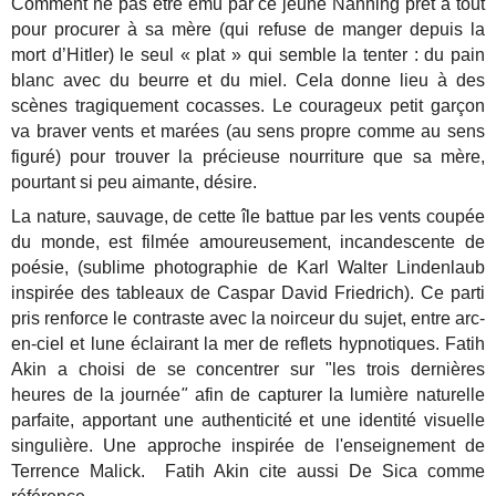
Comment ne pas être ému par ce jeune Nanning prêt à tout
pour procurer à sa mère (qui refuse de manger depuis la
mort d’Hitler) le seul « plat » qui semble la tenter : du pain
blanc avec du beurre et du miel. Cela donne lieu à des
scènes tragiquement cocasses. Le courageux petit garçon
va braver vents et marées (au sens propre comme au sens
figuré) pour trouver la précieuse nourriture que sa mère,
pourtant si peu aimante, désire.
La nature, sauvage, de cette île battue par les vents coupée
du monde, est filmée amoureusement, incandescente de
poésie, (sublime photographie de Karl Walter Lindenlaub
inspirée des tableaux de Caspar David Friedrich). Ce parti
pris renforce le contraste avec la noirceur du sujet, entre arc-
en-ciel et lune éclairant la mer de reflets hypnotiques. Fatih
Akin a choisi de se concentrer sur "les trois dernières
heures de la journée
"
afin de capturer la lumière naturelle
parfaite, apportant une authenticité et une identité visuelle
singulière. Une approche inspirée de l'enseignement de
Terrence Malick. Fatih Akin cite aussi De Sica comme