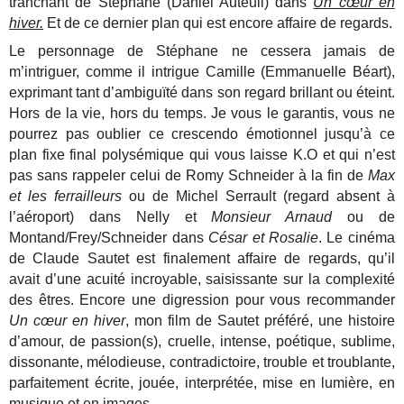
tranchant de Stéphane (Daniel Auteuil) dans
Un cœur en
hiver.
Et de ce dernier plan qui est encore affaire de regards.
Le personnage de Stéphane ne cessera jamais de
m’intriguer, comme il intrigue Camille (Emmanuelle Béart),
exprimant tant d’ambiguïté dans son regard brillant ou éteint.
Hors de la vie, hors du temps. Je vous le garantis, vous ne
pourrez pas oublier ce crescendo émotionnel jusqu’à ce
plan fixe final polysémique qui vous laisse K.O et qui n’est
pas sans rappeler celui de Romy Schneider à la fin de
Max
et les ferrailleurs
ou de Michel Serrault (regard absent à
l’aéroport) dans Nelly et
Monsieur Arnaud
ou de
Montand/Frey/Schneider dans
César et Rosalie
. Le cinéma
de Claude Sautet est finalement affaire de regards, qu’il
avait d’une acuité incroyable, saisissante sur la complexité
des êtres. Encore une digression pour vous recommander
Un cœur en hiver
, mon film de Sautet préféré, une histoire
d’amour, de passion(s), cruelle, intense, poétique, sublime,
dissonante, mélodieuse, contradictoire, trouble et troublante,
parfaitement écrite, jouée, interprétée, mise en lumière, en
musique et en images.