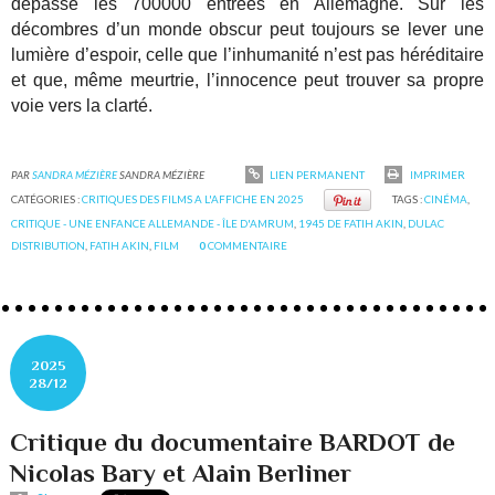
dépassé les 700000 entrées en Allemagne. Sur les
décombres d’un monde obscur peut toujours se lever une
lumière d’espoir, celle que l’inhumanité n’est pas héréditaire
et que, même meurtrie, l’innocence peut trouver sa propre
voie vers la clarté.
PAR
SANDRA MÉZIÈRE
SANDRA MÉZIÈRE
LIEN PERMANENT
IMPRIMER
CATÉGORIES :
CRITIQUES DES FILMS A L'AFFICHE EN 2025
TAGS :
CINÉMA
,
CRITIQUE - UNE ENFANCE ALLEMANDE - ÎLE D'AMRUM
,
1945 DE FATIH AKIN
,
DULAC
DISTRIBUTION
,
FATIH AKIN
,
FILM
0
COMMENTAIRE
2025
28/12
Critique du documentaire BARDOT de
Nicolas Bary et Alain Berliner