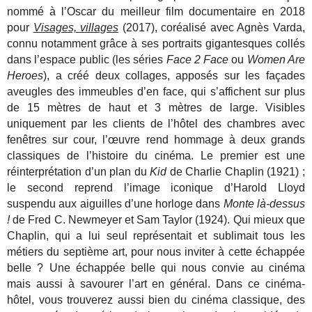
nommé à l’Oscar du meilleur film documentaire en 2018
pour
Visages, villages
(2017), coréalisé avec Agnès Varda,
connu notamment grâce à ses portraits gigantesques collés
dans l’espace public (les séries
Face 2 Face
ou
Women Are
Heroes
), a créé deux collages, apposés sur les façades
aveugles des immeubles d’en face, qui s’affichent sur plus
de 15 mètres de haut et 3 mètres de large. Visibles
uniquement par les clients de l’hôtel des chambres avec
fenêtres sur cour, l’œuvre rend hommage à deux grands
classiques de l’histoire du cinéma. Le premier est une
réinterprétation d’un plan du
Kid
de Charlie Chaplin (1921) ;
le second reprend l’image iconique d’Harold Lloyd
suspendu aux aiguilles d’une horloge dans
Monte là-dessus
!
de Fred C. Newmeyer et Sam Taylor (1924). Qui mieux que
Chaplin, qui a lui seul représentait et sublimait tous les
métiers du septième art, pour nous inviter à cette échappée
belle ? Une échappée belle qui nous convie au cinéma
mais aussi à savourer l’art en général. Dans ce cinéma-
hôtel, vous trouverez aussi bien du cinéma classique, des