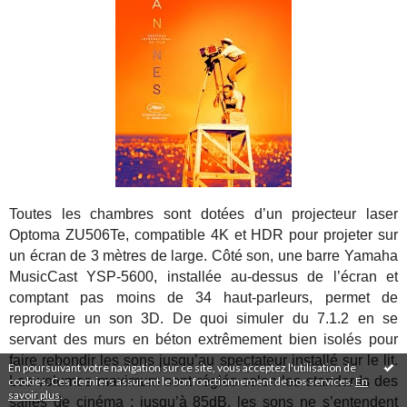
Toutes les chambres sont dotées d’un projecteur laser
Optoma ZU506Te, compatible 4K et HDR pour projeter sur
un écran de 3 mètres de large. Côté son, une barre Yamaha
MusicCast YSP-5600, installée au-dessus de l’écran et
comptant pas moins de 34 haut-parleurs, permet de
reproduire un son 3D. De quoi simuler du 7.1.2 en se
servant des murs en béton extrêmement bien isolés pour
faire rebondir les sons jusqu’au spectateur installé sur le lit.
En poursuivant votre navigation sur ce site, vous acceptez l'utilisation de
Les volumes maximum sont réglés selon les standards des
cookies. Ces derniers assurent le bon fonctionnement de nos services.
En
savoir plus
.
salles de cinéma ; jusqu’à 85dB, les sons ne s’entendent