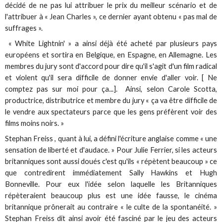
décidé de ne pas lui attribuer le prix du meilleur scénario et de
l'attribuer à « Jean Charles », ce dernier ayant obtenu « pas mal de
suffrages ».
« White Lightnin' » a ainsi déjà été acheté par plusieurs pays
européens et sortira en Belgique, en Espagne, en Allemagne. Les
membres du jury sont d'accord pour dire qu'il s'agit d'un film radical
et violent qu'il sera difficile de donner envie d'aller voir. [ Ne
comptez pas sur moi pour ça...]. Ainsi, selon Carole Scotta,
productrice, distributrice et membre du jury « ça va être difficile de
le vendre aux spectateurs parce que les gens préfèrent voir des
films moins noirs. »
Stephan Freiss , quant à lui, a défini l'écriture anglaise comme « une
sensation de liberté et d'audace. » Pour Julie Ferrier, si les acteurs
britanniques sont aussi doués c'est qu'ils « répètent beaucoup » ce
que contredirent immédiatement Sally Hawkins et Hugh
Bonneville. Pour eux l'idée selon laquelle les Britanniques
répèteraient beaucoup plus est une idée fausse, le cinéma
britannique prônerait au contraire « le culte de la spontanéité. »
Stephan Freiss dit ainsi avoir été fasciné par le jeu des acteurs