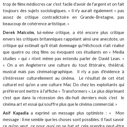
trop de films médiocres car c'est facile d'avoir de l'argent et on fait
toujours des sujets sociologiques. » Il n'y aurait également « pas
assez de critique contradictoire en Grande-Bretagne, pas
beaucoup de cohérence artistique. »
Derek Malcolm
, lui-même critique, a été encore plus critique
envers les critiques britanniques rappelant ainsi une anecdote, un
critique qui estimait qu'il était dommage qu'Hitchcock n'ait réalisé
que quatre ou cinq films ou évoquant ces étudiants en « Media
studies » qui « n'ont même pas entendu parler de David Lean. »
« On a en Angleterre une culture du tout littéraire, théâtral,
musical mais pas cinématographique. Il n'y a pas d'évidence à
s'intéresser culturellement au cinéma. Le résultat de cet état
culturel est qu'on a une culture Mac Do chez les exploitants qui
préfèreront mettre à l'affiche « Transformers ». Le plus déprimant
c'est que dans la récession des dix-huit derniers mois c'est le
cinéma art et essai qui souffre plus que le cinéma commercial. »
Asif Kapadia
a exprimé un message plus optimiste : « Mon
message : il me semble que les choses sont possibles. Il faut savoir
ce qu'on veut, ce pour quoi on se bat et cela prendra peut-être