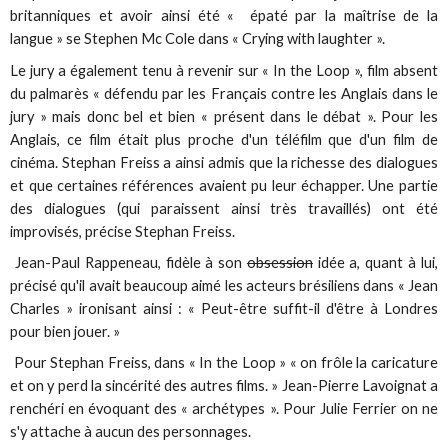
britanniques et avoir ainsi été « épaté par la maîtrise de la
langue » se Stephen Mc Cole dans « Crying with laughter ».
Le jury a également tenu à revenir sur « In the Loop », film absent
du palmarès « défendu par les Français contre les Anglais dans le
jury » mais donc bel et bien « présent dans le débat ». Pour les
Anglais, ce film était plus proche d'un téléfilm que d'un film de
cinéma. Stephan Freiss a ainsi admis que la richesse des dialogues
et que certaines références avaient pu leur échapper. Une partie
des dialogues (qui paraissent ainsi très travaillés) ont été
improvisés, précise Stephan Freiss.
Jean-Paul Rappeneau, fidèle à son
obsession
idée a, quant à lui,
précisé qu'il avait beaucoup aimé les acteurs brésiliens dans « Jean
Charles » ironisant ainsi : « Peut-être suffit-il d'être à Londres
pour bien jouer. »
Pour Stephan Freiss, dans « In the Loop » « on frôle la caricature
et on y perd la sincérité des autres films. » Jean-Pierre Lavoignat a
renchéri en évoquant des « archétypes ». Pour Julie Ferrier on ne
s'y attache à aucun des personnages.