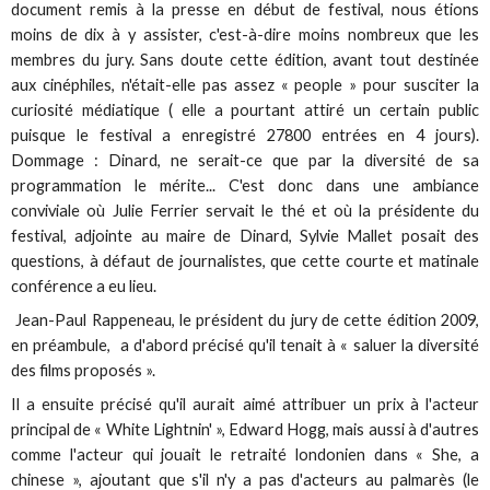
document remis à la presse en début de festival, nous étions
moins de dix à y assister, c'est-à-dire moins nombreux que les
membres du jury. Sans doute cette édition, avant tout destinée
aux cinéphiles, n'était-elle pas assez « people » pour susciter la
curiosité médiatique ( elle a pourtant attiré un certain public
puisque le festival a enregistré 27800 entrées en 4 jours).
Dommage : Dinard, ne serait-ce que par la diversité de sa
programmation le mérite... C'est donc dans une ambiance
conviviale où Julie Ferrier servait le thé et où la présidente du
festival, adjointe au maire de Dinard, Sylvie Mallet posait des
questions, à défaut de journalistes, que cette courte et matinale
conférence a eu lieu.
Jean-Paul Rappeneau, le président du jury de cette édition 2009,
en préambule, a d'abord précisé qu'il tenait à « saluer la diversité
des films proposés ».
Il a ensuite précisé qu'il aurait aimé attribuer un prix à l'acteur
principal de « White Lightnin' », Edward Hogg, mais aussi à d'autres
comme l'acteur qui jouait le retraité londonien dans « She, a
chinese », ajoutant que s'il n'y a pas d'acteurs au palmarès (le