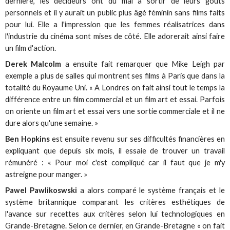
dernière, les décideurs ont du mal à sortir de leurs goûts
personnels et il y aurait un public plus âgé féminin sans films faits
pour lui. Elle a l'impression que les femmes réalisatrices dans
l'industrie du cinéma sont mises de côté. Elle adorerait ainsi faire
un film d'action.
Derek Malcolm
a ensuite fait remarquer que Mike Leigh par
exemple a plus de salles qui montrent ses films à Paris que dans la
totalité du Royaume Uni. « A Londres on fait ainsi tout le temps la
différence entre un film commercial et un film art et essai. Parfois
on oriente un film art et essai vers une sortie commerciale et il ne
dure alors qu'une semaine. »
Ben Hopkins
est ensuite revenu sur ses difficultés financières en
expliquant que depuis six mois, il essaie de trouver un travail
rémunéré : « Pour moi c'est compliqué car il faut que je m'y
astreigne pour manger. »
Pawel Pawlikoswski
a alors comparé le système français et le
système britannique comparant les critères esthétiques de
l'avance sur recettes aux critères selon lui technologiques en
Grande-Bretagne. Selon ce dernier, en Grande-Bretagne « on fait