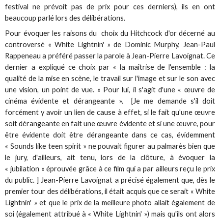
festival ne prévoit pas de prix pour ces derniers), ils en ont
beaucoup parlé lors des délibérations.
Pour évoquer les raisons du choix du Hitchcock d'or décerné au
controversé « White Lightnin' » de Dominic Murphy, Jean-Paul
Rappeneau a préféré passer la parole à Jean-Pierre Lavoignat. Ce
dernier a expliqué ce choix par « la maîtrise de l'ensemble : la
qualité de la mise en scène, le travail sur l'image et sur le son avec
une vision, un point de vue. » Pour lui, il s'agit d'une « œuvre de
cinéma évidente et dérangeante ». [Je me demande s'il doit
forcément y avoir un lien de cause à effet, si le fait qu'une œuvre
soit dérangeante en fait une œuvre évidente et si une œuvre, pour
être évidente doit être dérangeante dans ce cas, évidemment
« Sounds like teen spirit » ne pouvait figurer au palmarès bien que
le jury, d'ailleurs, ait tenu, lors de la clôture, à évoquer la
« jubilation » éprouvée grâce à ce film qui a par ailleurs reçu le prix
du public. ] Jean-Pierre Lavoignat a précisé également que, dès le
premier tour des délibérations, il était acquis que ce serait « White
Lightnin' » et que le prix de la meilleure photo allait également de
soi (également attribué à « White Lightnin' ») mais qu'ils ont alors