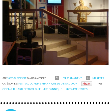
PAR
SANDRA MÉZIÈRE
SANDRA MÉZIÈRE
LIEN PERMANENT
IMPRIMER
CATÉGORIES :
FESTIVAL DU FILM BRITANNIQUE DE DINARD 2009
TAGS :
CINÉMA
,
DINARD
,
FESTIVAL DU FILM BRITANNIQUE
3
COMMENTAIRES