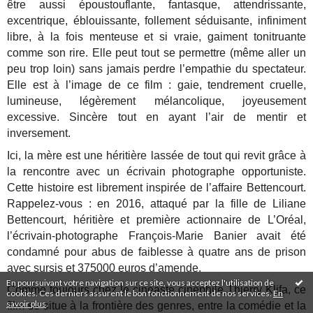
être aussi époustouflante, fantasque, attendrissante,
excentrique, éblouissante, follement séduisante, infiniment
libre, à la fois menteuse et si vraie, gaiment tonitruante
comme son rire. Elle peut tout se permettre (même aller un
peu trop loin) sans jamais perdre l’empathie du spectateur.
Elle est à l’image de ce film : gaie, tendrement cruelle,
lumineuse, légèrement mélancolique, joyeusement
excessive. Sincère tout en ayant l’air de mentir et
inversement.
Ici, la mère est une héritière lassée de tout qui revit grâce à
la rencontre avec un écrivain photographe opportuniste.
Cette histoire est librement inspirée de l’affaire Bettencourt.
Rappelez-vous : en 2016, attaqué par la fille de Liliane
Bettencourt, héritière et première actionnaire de L’Oréal,
l’écrivain-photographe François-Marie Banier avait été
condamné pour abus de faiblesse à quatre ans de prison
avec sursis et 375000 euros d’amende.
En poursuivant votre navigation sur ce site, vous acceptez l'utilisation de
Comme toujours chez le cinéaste cinéphile Thierry Klifa, ce
cookies. Ces derniers assurent le bon fonctionnement de nos services.
En
savoir plus
.
film se situe à la frontière des genres, entre la comédie et la