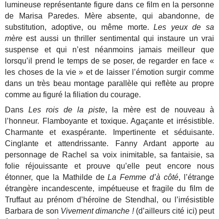
lumineuse représentante figure dans ce film en la personne
de Marisa Paredes. Mère absente, qui abandonne, de
substitution, adoptive, ou même morte.
Les yeux de sa
mère
est aussi un thriller sentimental qui instaure un vrai
suspense et qui n’est néanmoins jamais meilleur que
lorsqu’il prend le temps de se poser, de regarder en face «
les choses de la vie » et de laisser l’émotion surgir comme
dans un très beau montage parallèle qui reflète au propre
comme au figuré la filiation du courage.
Dans
Les rois de la piste
, la mère est de nouveau à
l’honneur. Flamboyante et toxique. Agaçante et irrésistible.
Charmante et exaspérante. Impertinente et séduisante.
Cinglante et attendrissante. Fanny Ardant apporte au
personnage de Rachel sa voix inimitable, sa fantaisie, sa
folie réjouissante et prouve qu’elle peut encore nous
étonner, que la Mathilde de
La Femme d’à côté
, l’étrange
étrangère incandescente, impétueuse et fragile du film de
Truffaut au prénom d’héroïne de Stendhal, ou l’irrésistible
Barbara de son
Vivement dimanche !
(d’ailleurs cité ici) peut