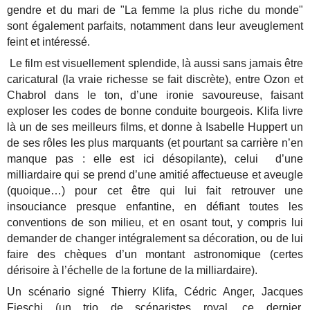
gendre et du mari de "La femme la plus riche du monde"
sont également parfaits, notamment dans leur aveuglement
feint et intéressé.
Le film est visuellement splendide, là aussi sans jamais être
caricatural (la vraie richesse se fait discrète), entre Ozon et
Chabrol dans le ton, d’une ironie savoureuse, faisant
exploser les codes de bonne conduite bourgeois. Klifa livre
là un de ses meilleurs films, et donne à Isabelle Huppert un
de ses rôles les plus marquants (et pourtant sa carrière n’en
manque pas : elle est ici désopilante), celui d’une
milliardaire qui se prend d’une amitié affectueuse et aveugle
(quoique…) pour cet être qui lui fait retrouver une
insouciance presque enfantine, en défiant toutes les
conventions de son milieu, et en osant tout, y compris lui
demander de changer intégralement sa décoration, ou de lui
faire des chèques d’un montant astronomique (certes
dérisoire à l’échelle de la fortune de la milliardaire).
Un scénario signé Thierry Klifa, Cédric Anger, Jacques
Fieschi (un trio de scénaristes royal, ce dernier,