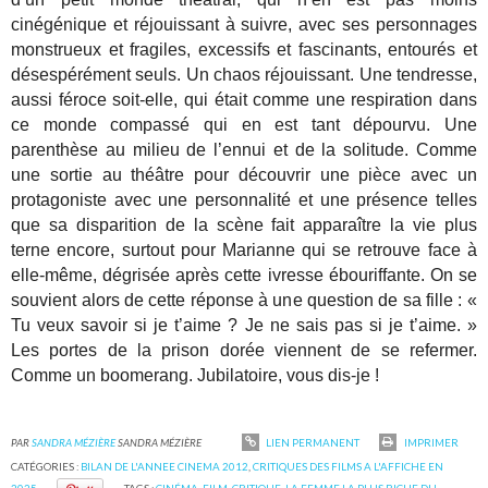
cinégénique et réjouissant à suivre, avec ses personnages
monstrueux et fragiles, excessifs et fascinants, entourés et
désespérément seuls. Un chaos réjouissant. Une tendresse,
aussi féroce soit-elle, qui était comme une respiration dans
ce monde compassé qui en est tant dépourvu. Une
parenthèse au milieu de l’ennui et de la solitude. Comme
une sortie au théâtre pour découvrir une pièce avec un
protagoniste avec une personnalité et une présence telles
que sa disparition de la scène fait apparaître la vie plus
terne encore, surtout pour Marianne qui se retrouve face à
elle-même, dégrisée après cette ivresse ébouriffante. On se
souvient alors de cette réponse à une question de sa fille : «
Tu veux savoir si je t’aime ? Je ne sais pas si je t’aime. »
Les portes de la prison dorée viennent de se refermer.
Comme un boomerang. Jubilatoire, vous dis-je !
PAR
SANDRA MÉZIÈRE
SANDRA MÉZIÈRE
LIEN PERMANENT
IMPRIMER
CATÉGORIES :
BILAN DE L'ANNEE CINEMA 2012
,
CRITIQUES DES FILMS A L'AFFICHE EN
2025
TAGS :
CINÉMA
,
FILM
,
CRITIQUE
,
LA FEMME LA PLUS RICHE DU