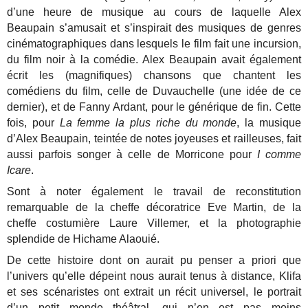
d’une heure de musique au cours de laquelle Alex
Beaupain s’amusait et s’inspirait des musiques de genres
cinématographiques dans lesquels le film fait une incursion,
du film noir à la comédie. Alex Beaupain avait également
écrit les (magnifiques) chansons que chantent les
comédiens du film, celle de Duvauchelle (une idée de ce
dernier), et de Fanny Ardant, pour le générique de fin. Cette
fois, pour
La femme la plus riche du monde
, la musique
d’Alex Beaupain, teintée de notes joyeuses et railleuses, fait
aussi parfois songer à celle de Morricone pour
I comme
Icare
.
Sont à noter également le travail de reconstitution
remarquable de la cheffe décoratrice Eve Martin, de la
cheffe costumière Laure Villemer, et la photographie
splendide de Hichame Alaouié.
De cette histoire dont on aurait pu penser a priori que
l’univers qu’elle dépeint nous aurait tenus à distance, Klifa
et ses scénaristes ont extrait un récit universel, le portrait
d’un petit monde théâtral, qui n’en est pas moins