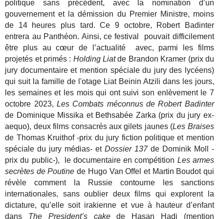
politique sans précédent, avec la nomination d’un
gouvernement et la démission du Premier Ministre, moins
de 14 heures plus tard. Ce 9 octobre, Robert Badinter
entrera au Panthéon. Ainsi, ce festival pouvait difficilement
être plus au cœur de l’actualité avec, parmi les films
projetés et primés :
Holding Liat
de Brandon Kramer (prix du
jury documentaire et mention spéciale du jury des lycéens)
qui suit la famille de l'otage Liat Beinin Atzili dans les jours,
les semaines et les mois qui ont suivi son enlèvement le 7
octobre 2023,
Les Combats méconnus de Robert Badinter
de Dominique Missika et Bethsabée Zarka (prix du jury ex-
aequo), deux films consacrés aux gilets jaunes (
Les Braises
de Thomas Kruithof -prix du jury fiction politique et mention
spéciale du jury médias- et
Dossier 137
de Dominik Moll -
prix du public-), le documentaire en compétition
Les armes
secrètes de Poutine
de Hugo Van Offel et Martin Boudot qui
révèle comment la Russie contourne les sanctions
internationales, sans oublier deux films qui explorent la
dictature, qu’elle soit irakienne et vue à hauteur d’enfant
dans
The President’s cake
de Hasan Hadi (mention