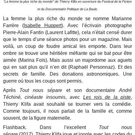
"La femme la plus riche du monde" de Thierry Klifa en ouverture du Festival de la Fiction
et du Documentaire Politique de La Baule.
La femme la plus riche du monde se nomme Marianne
Farrère (
Isabelle Huppert
). Avec l’écrivain photographe
Pierre-Alain Fantin (Laurent Lafitte), cela n'était censé durer
que le temps d’une séance photos pour un magazine. Mais
voilà, un coup de foudre amical les emporte. Dans leur
ombre se trouve une héritière méfiante qui se bat pour être
aimée (Marina Foïs). Mais aussi un majordome aux aguets
qui en sait plus qu'il n’en dit (Raphaël Personnaz). Et des
secrets de famille. Des donations astronomiques. Une
guerre où tous les coups sont permis.
Après
Tout nous sépare
et son documentaire
André
Téchiné, cinéaste insoumis
, avec
Les rois de la piste
,
Thierry Klifa avait souhaité se tourner vers la comédie.
Comme toujours, il nous parlait de la famille et, comme
souvent, de la figure maternelle.
Flashback. Dans l’excellent
Tout nous
sépare
(2017), Thierry Klifa joue et jongle avec les codes du