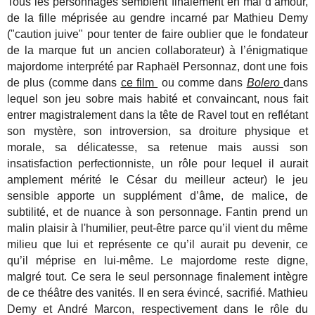
Tous les personnages semblent finalement en mal d’amour,
de la fille méprisée au gendre incarné par Mathieu Demy
("caution juive" pour tenter de faire oublier que le fondateur
de la marque fut un ancien collaborateur) à l’énigmatique
majordome interprété par Raphaël Personnaz, dont une fois
de plus (comme dans
ce film
ou comme dans
Bolero
dans
lequel son jeu sobre mais habité et convaincant, nous fait
entrer magistralement dans la tête de Ravel tout en reflétant
son mystère, son introversion, sa droiture physique et
morale, sa délicatesse, sa retenue mais aussi son
insatisfaction perfectionniste, un rôle pour lequel il aurait
amplement mérité le César du meilleur acteur) le jeu
sensible apporte un supplément d’âme, de malice, de
subtilité, et de nuance à son personnage. Fantin prend un
malin plaisir à l'humilier, peut-être parce qu’il vient du même
milieu que lui et représente ce qu’il aurait pu devenir, ce
qu’il méprise en lui-même. Le majordome reste digne,
malgré tout. Ce sera le seul personnage finalement intègre
de ce théâtre des vanités. Il en sera évincé, sacrifié. Mathieu
Demy et André Marcon, respectivement dans le rôle du