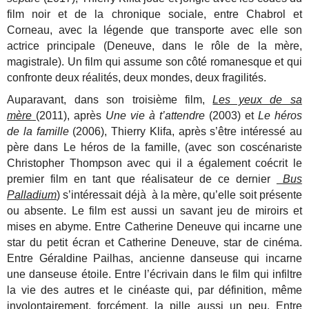
film noir et de la chronique sociale, entre Chabrol et
Corneau, avec la légende que transporte avec elle son
actrice principale (Deneuve, dans le rôle de la mère,
magistrale). Un film qui assume son côté romanesque et qui
confronte deux réalités, deux mondes, deux fragilités.
Auparavant, dans son troisième film,
Les yeux de sa
mère
(2011), après
Une vie à t’attendre
(2003) et
Le héros
de la famille
(2006), Thierry Klifa, après s’être intéressé au
père dans Le héros de la famille, (avec son coscénariste
Christopher Thompson avec qui il a également coécrit le
premier film en tant que réalisateur de ce dernier
Bus
Palladium
) s’intéressait déjà à la mère, qu’elle soit présente
ou absente. Le film est aussi un savant jeu de miroirs et
mises en abyme. Entre Catherine Deneuve qui incarne une
star du petit écran et Catherine Deneuve, star de cinéma.
Entre Géraldine Pailhas, ancienne danseuse qui incarne
une danseuse étoile. Entre l’écrivain dans le film qui infiltre
la vie des autres et le cinéaste qui, par définition, même
involontairement, forcément, la pille aussi un peu. Entre