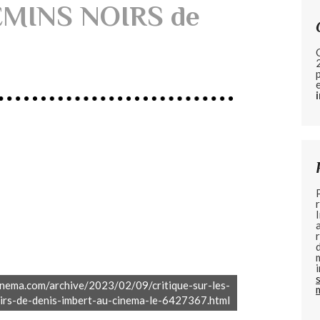
MINS NOIRS de
nema.com/archive/2023/02/09/critique-sur-les-
irs-de-denis-imbert-au-cinema-le-6427367.html