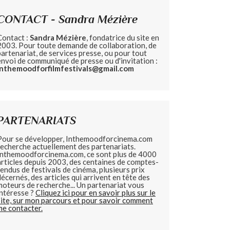
CONTACT - Sandra Mézière
Contact :
Sandra Mézière
, fondatrice du site en
2003. Pour toute demande de collaboration, de
partenariat, de services presse, ou pour tout
envoi de communiqué de presse ou d'invitation :
inthemoodforfilmfestivals@gmail.com
PARTENARIATS
Pour se développer, Inthemoodforcinema.com
recherche actuellement des partenariats.
Inthemoodforcinema.com, ce sont plus de 4000
articles depuis 2003, des centaines de comptes-
rendus de festivals de cinéma, plusieurs prix
décernés, des articles qui arrivent en tête des
moteurs de recherche... Un partenariat vous
intéresse ?
Cliquez ici pour en savoir plus sur le
site, sur mon parcours et pour savoir comment
me contacter.