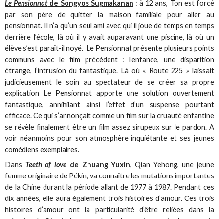
Le Pensionnat
de Songyos Sugmakanan
: à 12 ans, Ton est forcé
par son père de quitter la maison familiale pour aller au
pensionnat. Il n’a qu’un seul ami avec qui il joue de temps en temps
derrière l’école, là où il y avait auparavant une piscine, là où un
élève s’est paraît-il noyé. Le Pensionnat présente plusieurs points
communs avec le film précèdent : l’enfance, une disparition
étrange, l’intrusion du fantastique. Là où « Route 225 » laissait
judicieusement le soin au spectateur de se créer sa propre
explication Le Pensionnat apporte une solution ouvertement
fantastique, annihilant ainsi l’effet d’un suspense pourtant
efficace. Ce qui s’annonçait comme un film sur la cruauté enfantine
se révèle finalement être un film assez sirupeux sur le pardon. A
voir néanmoins pour son atmosphère inquiétante et ses jeunes
comédiens exemplaires.
Dans
Teeth of love
de Zhuang Yuxin
, Qian Yehong, une jeune
femme originaire de Pékin, va connaître les mutations importantes
de la Chine durant la période allant de 1977 à 1987. Pendant ces
dix années, elle aura également trois histoires d’amour. Ces trois
histoires d’amour ont la particularité d’être reliées dans la