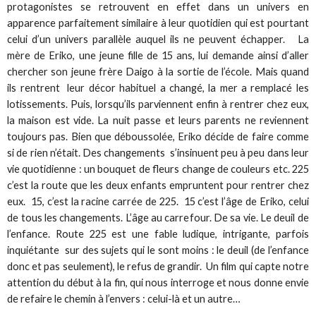
protagonistes se retrouvent en effet dans un univers en
apparence parfaitement similaire à leur quotidien qui est pourtant
celui d’un univers parallèle auquel ils ne peuvent échapper. La
mère de Eriko, une jeune fille de 15 ans, lui demande ainsi d’aller
chercher son jeune frère Daigo à la sortie de l’école. Mais quand
ils rentrent leur décor habituel a changé, la mer a remplacé les
lotissements. Puis, lorsqu’ils parviennent enfin à rentrer chez eux,
la maison est vide. La nuit passe et leurs parents ne reviennent
toujours pas. Bien que déboussolée, Eriko décide de faire comme
si de rien n’était. Des changements s’insinuent peu à peu dans leur
vie quotidienne : un bouquet de fleurs change de couleurs etc. 225
c’est la route que les deux enfants empruntent pour rentrer chez
eux. 15, c’est la racine carrée de 225. 15 c’est l’âge de Eriko, celui
de tous les changements. L’âge au carrefour. De sa vie. Le deuil de
l’enfance. Route 225 est une fable ludique, intrigante, parfois
inquiétante sur des sujets qui le sont moins : le deuil (de l’enfance
donc et pas seulement), le refus de grandir. Un film qui capte notre
attention du début à la fin, qui nous interroge et nous donne envie
de refaire le chemin à l’envers : celui-là et un autre…