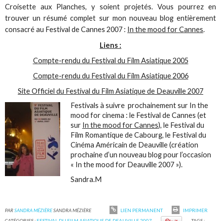
Croisette aux Planches, y soient projetés. Vous pourrez en
trouver un résumé complet sur mon nouveau blog entièrement
consacré au Festival de Cannes 2007 :
In the mood for Cannes
.
Liens :
Compte-rendu du Festival du Film Asiatique 2005
Compte-rendu du Festival du Film Asiatique 2006
Site Officiel du Festival du Film Asiatique de Deauville 2007
Festivals à suivre prochainement sur In the
mood for cinema : le Festival de Cannes (et
sur
In the mood for Cannes
), le Festival du
Film Romantique de Cabourg, le Festival du
Cinéma Américain de Deauville (création
prochaine d’un nouveau blog pour l’occasion
« In the mood for Deauville 2007 »).
Sandra.M
PAR
SANDRA MÉZIÈRE
SANDRA MÉZIÈRE
LIEN PERMANENT
IMPRIMER
CATÉGORIES :
FESTIVAL DU FILM ASIATIQUE DE DEAUVILLE 2007
TAGS :