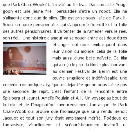
que Park Chan-Wook était invité au festival. Dans un asile, Youg-
goon est une jeune fille persuadée d’être un robot. Elle ne
s’alimente donc que de piles. Elle est prise sous l’aile de Park Il-
Soon, un autre pensionnaire, qui s’approprie l’identité et la folie
des autres pensionnaires. Il va tenter de la ramener vers le réel,
son réel… Une histoire d’amour va se nouer entre ces deux êtres
étranges qui nous embarquent
dans
leur vision du monde, celui de la folie
mais aussi d’une belle naïveté. Ce film
qui a reçu le prix du film le plus innovant
au dernier Festival de Berlin est une
œuvre singulière et indéfinissable, une
comédie romantique atypique et déjantée qui ne nous laisse pas
une seconde de répit. C’est l’enfant de la rencontre entre
Spielberg et Jeunet, Amélie Poulain et A.I . Un voyage au bout de
la folie et de l’imagination savoureusement fantasque de Park
Chan-Wook qui prouve que l’hommage que lui a rendu Benoît
Jacquot et tout son jury était amplement mérité. Poétique et
fantaisiste, visuellement et scénaristiquement inventif et