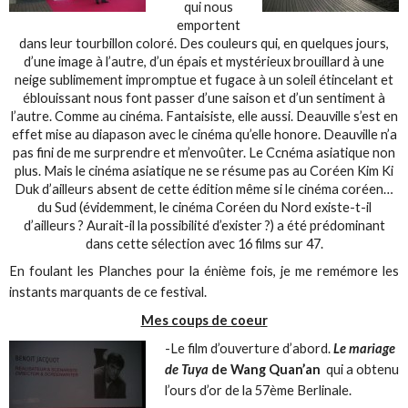
qui nous
emportent
dans leur tourbillon coloré. Des couleurs qui, en quelques jours,
d’une image à l’autre, d’un épais et mystérieux brouillard à une
neige sublimement impromptue et fugace à un soleil étincelant et
éblouissant nous font passer d’une saison et d’un sentiment à
l’autre. Comme au cinéma. Fantaisiste, elle aussi. Deauville s’est en
effet mise au diapason avec le cinéma qu’elle honore. Deauville n’a
pas fini de me surprendre et m’envoûter. Le Ccnéma asiatique non
plus. Mais le cinéma asiatique ne se résume pas au Coréen Kim Ki
Duk d’ailleurs absent de cette édition même si le cinéma coréen…
du Sud (évidemment, le cinéma Coréen du Nord existe-t-il
d’ailleurs ? Aurait-il la possibilité d’exister ?) a été prédominant
dans cette sélection avec 16 films sur 47.
En foulant les Planches pour la énième fois, je me remémore les
instants marquants de ce festival.
Mes coups de coeur
-Le film d’ouverture d’abord.
Le mariage
de Tuya
de Wang Quan’an
qui a obtenu
l’ours d’or de la 57ème Berlinale.