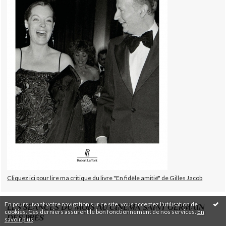
Cliquez ici pour lire ma critique du livre "En fidèle amitié" de Gilles Jacob
En poursuivant votre navigation sur ce site, vous acceptez l'utilisation de
LES SÉANCES DU MOIS AU CINÉMA SAINT GERMAIN
cookies. Ces derniers assurent le bon fonctionnement de nos services.
En
DES PRÉS
savoir plus
.