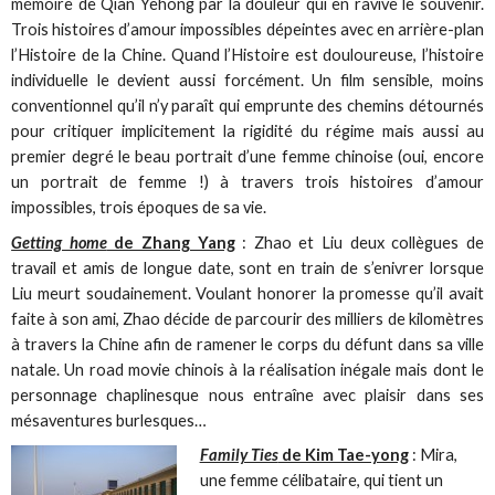
mémoire de Qian Yehong par la douleur qui en ravive le souvenir.
Trois histoires d’amour impossibles dépeintes avec en arrière-plan
l’Histoire de la Chine. Quand l’Histoire est douloureuse, l’histoire
individuelle le devient aussi forcément. Un film sensible, moins
conventionnel qu’il n’y paraît qui emprunte des chemins détournés
pour critiquer implicitement la rigidité du régime mais aussi au
premier degré le beau portrait d’une femme chinoise (oui, encore
un portrait de femme !) à travers trois histoires d’amour
impossibles, trois époques de sa vie.
Getting home
de Zhang Yang
: Zhao et Liu deux collègues de
travail et amis de longue date, sont en train de s’enivrer lorsque
Liu meurt soudainement. Voulant honorer la promesse qu’il avait
faite à son ami, Zhao décide de parcourir des milliers de kilomètres
à travers la Chine afin de ramener le corps du défunt dans sa ville
natale. Un road movie chinois à la réalisation inégale mais dont le
personnage chaplinesque nous entraîne avec plaisir dans ses
mésaventures burlesques…
Family Ties
de Kim Tae-yong
: Mira,
une femme célibataire, qui tient un