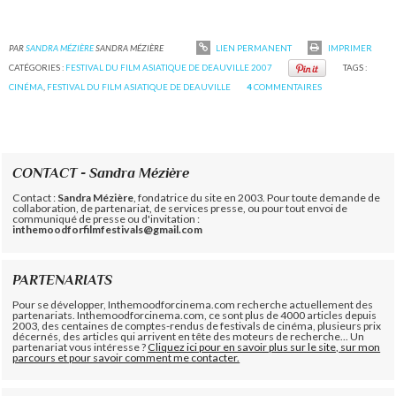
PAR
SANDRA MÉZIÈRE
SANDRA MÉZIÈRE
LIEN PERMANENT
IMPRIMER
CATÉGORIES :
FESTIVAL DU FILM ASIATIQUE DE DEAUVILLE 2007
TAGS :
CINÉMA
,
FESTIVAL DU FILM ASIATIQUE DE DEAUVILLE
4
COMMENTAIRES
CONTACT - Sandra Mézière
Contact :
Sandra Mézière
, fondatrice du site en 2003. Pour toute demande de
collaboration, de partenariat, de services presse, ou pour tout envoi de
communiqué de presse ou d'invitation :
inthemoodforfilmfestivals@gmail.com
PARTENARIATS
Pour se développer, Inthemoodforcinema.com recherche actuellement des
partenariats. Inthemoodforcinema.com, ce sont plus de 4000 articles depuis
2003, des centaines de comptes-rendus de festivals de cinéma, plusieurs prix
décernés, des articles qui arrivent en tête des moteurs de recherche... Un
partenariat vous intéresse ?
Cliquez ici pour en savoir plus sur le site, sur mon
parcours et pour savoir comment me contacter.