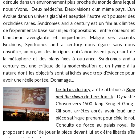
déroule dans un environnement plus proche du monde dans lequel
nous vivons. Deux médecins. Deux visions d’un même pays. L’un
évolue dans un univers glacial et aseptisé, l’autre voit pousser des
orchidées rares. Syndromes and a century est un film aux limites
de l’expérimental basé sur un jeu d’oppositions : entre couleurs et
blancheur aveuglante et inquiétante. Malgré ses accents
lynchiens, Syndromes and a century nous égare sans nous
envoûter, amorçant des intrigues qui n’aboutissent pas, usant de
la métaphore et des plans fixes à outrance. Syndromes and a
century est une critique de la modernisation et un hymne à la
nature dont les objectifs sont affichés avec trop d’évidence pour
avoir une réelle portée. Dommage…
Le lotus du jury
a été attribué à
King
and the clown
de Lee Jun-Ik
: Dynastie
Chosun vers 1500. Jang-Seng et Gong-
Gil sont arrêtés après avoir joué une
pièce satirique prenant pour cible le roi.
Conduits de force au palais royal, ils
proposent au roi de jouer la pièce devant lui et d’être libérés s’ils