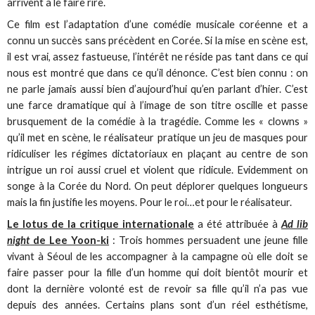
arrivent à le faire rire.
Ce film est l’adaptation d’une comédie musicale coréenne et a
connu un succès sans précèdent en Corée. Si la mise en scène est,
il est vrai, assez fastueuse, l’intérêt ne réside pas tant dans ce qui
nous est montré que dans ce qu’il dénonce. C’est bien connu : on
ne parle jamais aussi bien d’aujourd’hui qu’en parlant d’hier. C’est
une farce dramatique qui à l’image de son titre oscille et passe
brusquement de la comédie à la tragédie. Comme les « clowns »
qu’il met en scène, le réalisateur pratique un jeu de masques pour
ridiculiser les régimes dictatoriaux en plaçant au centre de son
intrigue un roi aussi cruel et violent que ridicule. Evidemment on
songe à la Corée du Nord. On peut déplorer quelques longueurs
mais la fin justifie les moyens. Pour le roi…et pour le réalisateur.
Le lotus de la critique internationale
a été attribuée à
Ad lib
night
de Lee Yoon-ki
: Trois hommes persuadent une jeune fille
vivant à Séoul de les accompagner à la campagne où elle doit se
faire passer pour la fille d’un homme qui doit bientôt mourir et
dont la dernière volonté est de revoir sa fille qu’il n’a pas vue
depuis des années. Certains plans sont d’un réel esthétisme,