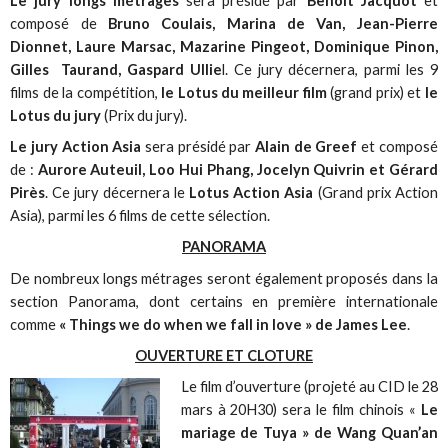
Le jury longs métrages
sera présidé par
Benoît Jacquot
et
composé de
Bruno Coulais, Marina de Van, Jean-Pierre
Dionnet, Laure Marsac, Mazarine Pingeot, Dominique Pinon,
Gilles Taurand, Gaspard Ullie
l. Ce jury décernera, parmi les 9
films de la compétition,
le Lotus du meilleur film
(grand prix) et
le
Lotus du jury
(Prix du jury).
Le jury Action Asia
sera présidé par
Alain de Greef
et composé
de :
Aurore Auteuil, Loo Hui Phang, Jocelyn Quivrin et Gérard
Pirès
. Ce jury décernera le
Lotus Action Asia
(Grand prix Action
Asia), parmi les 6 films de cette sélection.
PANORAMA
De nombreux longs métrages seront également proposés dans la
section Panorama, dont certains en première internationale
comme
« Things we do when we fall in love » de James Lee
.
OUVERTURE ET CLOTURE
Le film d’ouverture (projeté au CID le 28
mars à 20H30) sera le film chinois «
Le
mariage de Tuya » de Wang Quan’an