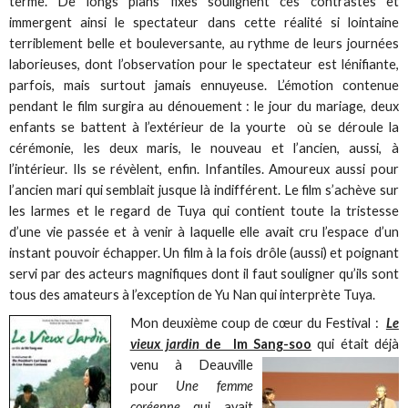
terme. De longs plans fixes soulignent ces contrastes et
immergent ainsi le spectateur dans cette réalité si lointaine
terriblement belle et bouleversante, au rythme de leurs journées
laborieuses, dont l’observation pour le spectateur est lénifiante,
parfois, mais surtout jamais ennuyeuse. L’émotion contenue
pendant le film surgira au dénouement : le jour du mariage, deux
enfants se battent à l’extérieur de la yourte où se déroule la
cérémonie, les deux maris, le nouveau et l’ancien, aussi, à
l’intérieur. Ils se révèlent, enfin. Infantiles. Amoureux aussi pour
l’ancien mari qui semblait jusque là indifférent. Le film s’achève sur
les larmes et le regard de Tuya qui contient toute la tristesse
d’une vie passée et à venir à laquelle elle avait cru l’espace d’un
instant pouvoir échapper. Un film à la fois drôle (aussi) et poignant
servi par des acteurs magnifiques dont il faut souligner qu’ils sont
tous des amateurs à l’exception de Yu Nan qui interprète Tuya.
Mon deuxième coup de cœur du Festival :
Le
vieux jardin
de Im Sang-soo
qui était déjà
venu à
Deauville
pour
Une femme
coréenne
qui avait