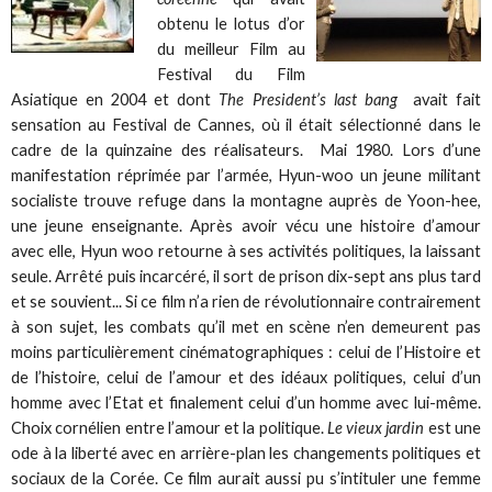
obtenu le lotus d’or
du meilleur Film au
Festival du Film
Asiatique en 2004 et dont
The President’s last bang
avait fait
sensation au Festival de Cannes, où il était sélectionné dans le
cadre de la quinzaine des réalisateurs. Mai 1980. Lors d’une
manifestation réprimée par l’armée, Hyun-woo un jeune militant
socialiste trouve refuge dans la montagne auprès de Yoon-hee,
une jeune enseignante. Après avoir vécu une histoire d’amour
avec elle, Hyun woo retourne à ses activités politiques, la laissant
seule. Arrêté puis incarcéré, il sort de prison dix-sept ans plus tard
et se souvient... Si ce film n’a rien de révolutionnaire contrairement
à son sujet, les combats qu’il met en scène n’en demeurent pas
moins particulièrement cinématographiques : celui de l’Histoire et
de l’histoire, celui de l’amour et des idéaux politiques, celui d’un
homme avec l’Etat et finalement celui d’un homme avec lui-même.
Choix cornélien entre l’amour et la politique.
Le vieux jardin
est une
ode à la liberté avec en arrière-plan les changements politiques et
sociaux de la Corée. Ce film aurait aussi pu s’intituler une femme