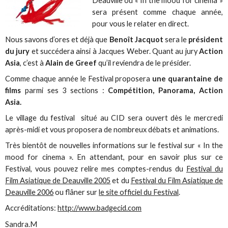
Deauville où « In the mood for cinema »
sera présent comme chaque année,
pour vous le relater en direct.
Nous savons d’ores et déjà que
Benoît Jacquot
sera le
président
du jury
et succédera ainsi à Jacques Weber. Quant au jury
Action
Asia
, c’est à
Alain de Greef
qu’il reviendra de le présider.
Comme chaque année le Festival proposera
une quarantaine de
films
parmi ses 3 sections :
Compétition, Panorama, Action
Asia.
Le village du festival situé au CID sera ouvert dès le mercredi
après-midi et vous proposera de nombreux débats et animations.
Très bientôt de nouvelles informations sur le festival sur « In the
mood for cinema ». En attendant, pour en savoir plus sur ce
Festival, vous pouvez relire mes comptes-rendus du
Festival du
Film Asiatique de Deauville 2005
et du
Festival du Film Asiatique de
Deauville 2006
ou flâner sur
le site officiel du Festival
.
Accréditations:
http://www.badgecid.com
Sandra.M