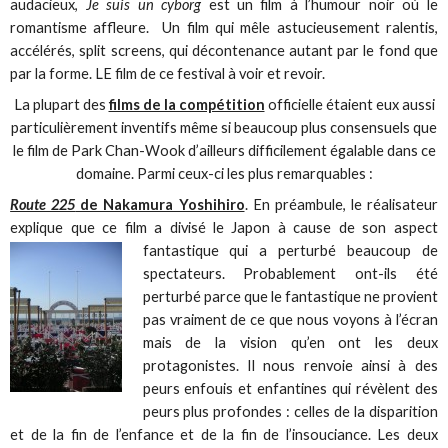
audacieux,
Je suis un cyborg
est un film à l’humour noir où le
romantisme affleure. Un film qui mêle astucieusement ralentis,
accélérés, split screens, qui décontenance autant par le fond que
par la forme. LE film de ce festival à voir et revoir.
La plupart des
films de la compétition
officielle étaient eux aussi
particulièrement inventifs même si beaucoup plus consensuels que
le film de Park Chan-Wook d’ailleurs difficilement égalable dans ce
domaine. Parmi ceux-ci les plus remarquables :
Route 225
de Nakamura Yoshihiro
. En préambule, le réalisateur
explique que ce film a divisé le Japon à cause de son
aspect
fantastique qui a perturbé beaucoup de
spectateurs. Probablement ont-ils été
perturbé parce que le fantastique ne provient
pas vraiment de ce que nous voyons à l’écran
mais de la vision qu’en ont les deux
protagonistes. Il nous renvoie ainsi à des
peurs enfouis et enfantines qui révèlent des
peurs plus profondes : celles de la disparition
et de la fin de l’enfance et de la fin de l’insouciance. Les deux