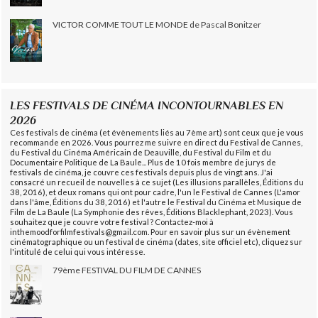
VICTOR COMME TOUT LE MONDE de Pascal Bonitzer
LES FESTIVALS DE CINÉMA INCONTOURNABLES EN
2026
Ces festivals de cinéma (et évènements liés au 7ème art) sont ceux que je vous
recommande en 2026. Vous pourrez me suivre en direct du Festival de Cannes,
du Festival du Cinéma Américain de Deauville, du Festival du Film et du
Documentaire Politique de La Baule... Plus de 10 fois membre de jurys de
festivals de cinéma, je couvre ces festivals depuis plus de vingt ans. J'ai
consacré un recueil de nouvelles à ce sujet (Les illusions parallèles, Éditions du
38, 2016), et deux romans qui ont pour cadre, l'un le Festival de Cannes (L'amor
dans l'âme, Éditions du 38, 2016) et l'autre le Festival du Cinéma et Musique de
Film de La Baule (La Symphonie des rêves, Éditions Blacklephant, 2023). Vous
souhaitez que je couvre votre festival ? Contactez-moi à
inthemoodforfilmfestivals@gmail.com. Pour en savoir plus sur un évènement
cinématographique ou un festival de cinéma (dates, site officiel etc), cliquez sur
l'intitulé de celui qui vous intéresse.
79ème FESTIVAL DU FILM DE CANNES