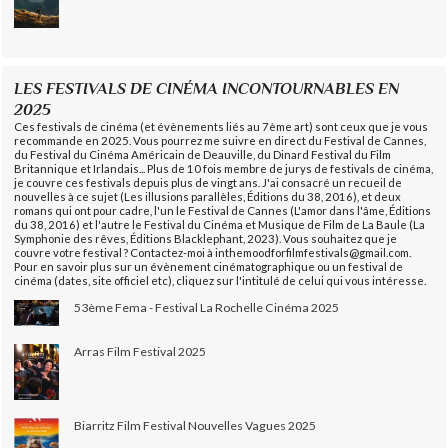
LES FESTIVALS DE CINÉMA INCONTOURNABLES EN
2025
Ces festivals de cinéma (et évènements liés au 7ème art) sont ceux que je vous
recommande en 2025. Vous pourrez me suivre en direct du Festival de Cannes,
du Festival du Cinéma Américain de Deauville, du Dinard Festival du Film
Britannique et Irlandais... Plus de 10 fois membre de jurys de festivals de cinéma,
je couvre ces festivals depuis plus de vingt ans. J'ai consacré un recueil de
nouvelles à ce sujet (Les illusions parallèles, Éditions du 38, 2016), et deux
romans qui ont pour cadre, l'un le Festival de Cannes (L'amor dans l'âme, Éditions
du 38, 2016) et l'autre le Festival du Cinéma et Musique de Film de La Baule (La
Symphonie des rêves, Éditions Blacklephant, 2023). Vous souhaitez que je
couvre votre festival ? Contactez-moi à inthemoodforfilmfestivals@gmail.com.
Pour en savoir plus sur un évènement cinématographique ou un festival de
cinéma (dates, site officiel etc), cliquez sur l'intitulé de celui qui vous intéresse.
53ème Fema - Festival La Rochelle Cinéma 2025
Arras Film Festival 2025
Biarritz Film Festival Nouvelles Vagues 2025