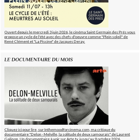
Ouvert depuis le mercredi 3 juin 2026, le cinéma Saint Germain des Prés vous
propose un cycle de l'été avec des chefs-d'oeuvre comme "Plein soleil" de
René Clément et "La Piscine" de Jacques Deray.
LE DOCUMENTAIRE DU MOIS
Cliquez ici pour lire, sur Inthemoodforcinema.com, ma critique du
documentaire "Delon - Melville, la solitude de deux samouraïs" de Laurent
Galinon. Un documentaire à voir sur Arte.tv, jusqu'au 9 octobre 2026.