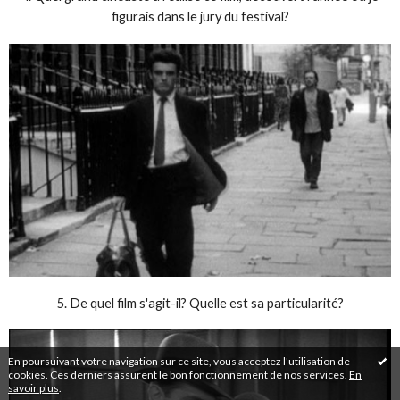
figurais dans le jury du festival?
5. De quel film s'agit-il? Quelle est sa particularité?
En poursuivant votre navigation sur ce site, vous acceptez l'utilisation de
cookies. Ces derniers assurent le bon fonctionnement de nos services.
En
savoir plus
.