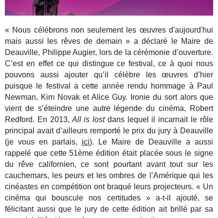
« Nous célébrons non seulement les œuvres d'aujourd'hui
mais aussi les rêves de demain » a déclaré le Maire de
Deauville, Philippe Augier, lors de la cérémonie d’ouverture.
C’est en effet ce qui distingue ce festival, ce à quoi nous
pouvons aussi ajouter qu’il célèbre les œuvres d’hier
puisque le festival a cette année rendu hommage à Paul
Newman, Kim Novak et Alice Guy. Ironie du sort alors que
vient de s’éteindre une autre légende du cinéma, Robert
Redford. En 2013,
All is lost
dans lequel il incarnait le rôle
principal avait d’ailleurs remporté le prix du jury à Deauville
(je vous en parlais,
ici
). Le Maire de Deauville a aussi
rappelé que cette 51ème édition était placée sous le signe
du rêve californien, ce sont pourtant avant tout sur les
cauchemars, les peurs et les ombres de l’Amérique qui les
cinéastes en compétition ont braqué leurs projecteurs. « Un
cinéma qui bouscule nos certitudes » a-t-il ajouté, se
félicitant aussi que le jury de cette édition ait brillé par sa