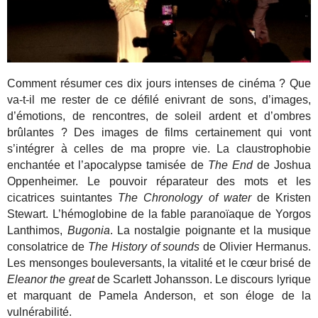
Comment résumer ces dix jours intenses de cinéma ? Que
va-t-il me rester de ce défilé enivrant de sons, d’images,
d’émotions, de rencontres, de soleil ardent et d’ombres
brûlantes ? Des images de films certainement qui vont
s’intégrer à celles de ma propre vie. La claustrophobie
enchantée et l’apocalypse tamisée de
The End
de Joshua
Oppenheimer. Le pouvoir réparateur des mots et les
cicatrices suintantes
The Chronology of water
de Kristen
Stewart. L’hémoglobine de la fable paranoïaque de Yorgos
Lanthimos,
Bugonia
. La nostalgie poignante et la musique
consolatrice de
The History of sounds
de Olivier Hermanus.
Les mensonges bouleversants, la vitalité et le cœur brisé de
Eleanor the great
de Scarlett Johansson. Le discours lyrique
et marquant de Pamela Anderson, et son éloge de la
vulnérabilité.