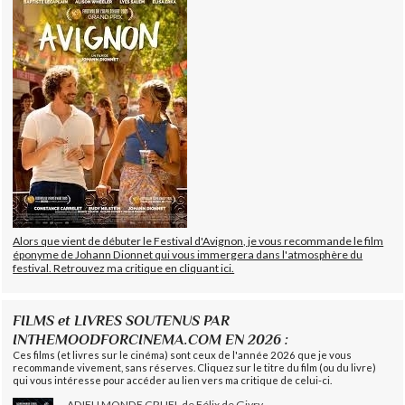
Alors que vient de débuter le Festival d'Avignon, je vous recommande le film
éponyme de Johann Dionnet qui vous immergera dans l'atmosphère du
festival. Retrouvez ma critique en cliquant ici.
FILMS et LIVRES SOUTENUS PAR
INTHEMOODFORCINEMA.COM EN 2026 :
Ces films (et livres sur le cinéma) sont ceux de l'année 2026 que je vous
recommande vivement, sans réserves. Cliquez sur le titre du film (ou du livre)
qui vous intéresse pour accéder au lien vers ma critique de celui-ci.
ADIEU MONDE CRUEL de Félix de Givry