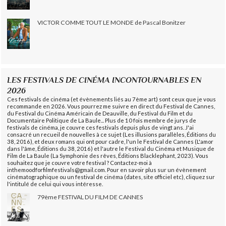
VICTOR COMME TOUT LE MONDE de Pascal Bonitzer
LES FESTIVALS DE CINÉMA INCONTOURNABLES EN
2026
Ces festivals de cinéma (et évènements liés au 7ème art) sont ceux que je vous
recommande en 2026. Vous pourrez me suivre en direct du Festival de Cannes,
du Festival du Cinéma Américain de Deauville, du Festival du Film et du
Documentaire Politique de La Baule... Plus de 10 fois membre de jurys de
festivals de cinéma, je couvre ces festivals depuis plus de vingt ans. J'ai
consacré un recueil de nouvelles à ce sujet (Les illusions parallèles, Éditions du
38, 2016), et deux romans qui ont pour cadre, l'un le Festival de Cannes (L'amor
dans l'âme, Éditions du 38, 2016) et l'autre le Festival du Cinéma et Musique de
Film de La Baule (La Symphonie des rêves, Éditions Blacklephant, 2023). Vous
souhaitez que je couvre votre festival ? Contactez-moi à
inthemoodforfilmfestivals@gmail.com. Pour en savoir plus sur un évènement
cinématographique ou un festival de cinéma (dates, site officiel etc), cliquez sur
l'intitulé de celui qui vous intéresse.
79ème FESTIVAL DU FILM DE CANNES