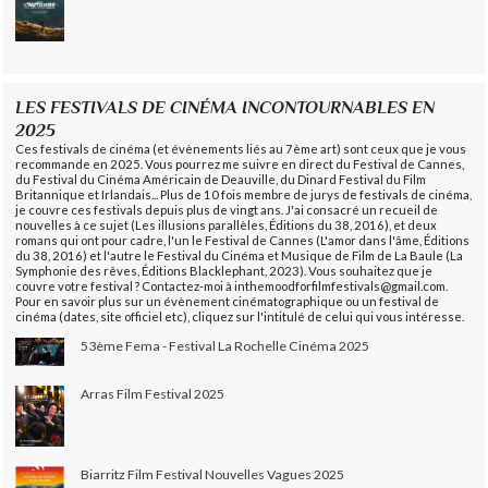
LES FESTIVALS DE CINÉMA INCONTOURNABLES EN
2025
Ces festivals de cinéma (et évènements liés au 7ème art) sont ceux que je vous
recommande en 2025. Vous pourrez me suivre en direct du Festival de Cannes,
du Festival du Cinéma Américain de Deauville, du Dinard Festival du Film
Britannique et Irlandais... Plus de 10 fois membre de jurys de festivals de cinéma,
je couvre ces festivals depuis plus de vingt ans. J'ai consacré un recueil de
nouvelles à ce sujet (Les illusions parallèles, Éditions du 38, 2016), et deux
romans qui ont pour cadre, l'un le Festival de Cannes (L'amor dans l'âme, Éditions
du 38, 2016) et l'autre le Festival du Cinéma et Musique de Film de La Baule (La
Symphonie des rêves, Éditions Blacklephant, 2023). Vous souhaitez que je
couvre votre festival ? Contactez-moi à inthemoodforfilmfestivals@gmail.com.
Pour en savoir plus sur un évènement cinématographique ou un festival de
cinéma (dates, site officiel etc), cliquez sur l'intitulé de celui qui vous intéresse.
53ème Fema - Festival La Rochelle Cinéma 2025
Arras Film Festival 2025
Biarritz Film Festival Nouvelles Vagues 2025