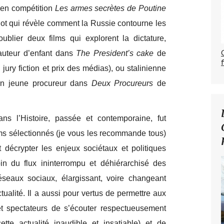
 en compétition
Les armes secrètes de Poutine
ot qui révèle comment la Russie contourne les
oublier deux films qui explorent la dictature,
hauteur d’enfant dans
The President’s cake
de
ury fiction et prix des médias), ou stalinienne
’un jeune procureur dans
Deux Procureurs
de
ans l’Histoire, passée et contemporaine, fut
lms sélectionnés (je vous les recommande tous)
 décrypter les enjeux sociétaux et politiques
oin du flux ininterrompu et déhiérarchisé des
éseaux sociaux, élargissant, voire changeant
ctualité. Il a aussi pour vertus de permettre aux
s et spectateurs de s’écouter respectueusement
ette actualité inaudible et insatiable) et de