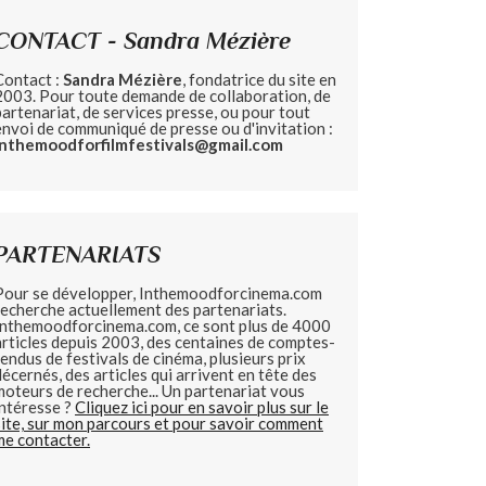
CONTACT - Sandra Mézière
Contact :
Sandra Mézière
, fondatrice du site en
2003. Pour toute demande de collaboration, de
partenariat, de services presse, ou pour tout
envoi de communiqué de presse ou d'invitation :
inthemoodforfilmfestivals@gmail.com
PARTENARIATS
Pour se développer, Inthemoodforcinema.com
recherche actuellement des partenariats.
Inthemoodforcinema.com, ce sont plus de 4000
articles depuis 2003, des centaines de comptes-
rendus de festivals de cinéma, plusieurs prix
décernés, des articles qui arrivent en tête des
moteurs de recherche... Un partenariat vous
intéresse ?
Cliquez ici pour en savoir plus sur le
site, sur mon parcours et pour savoir comment
me contacter.