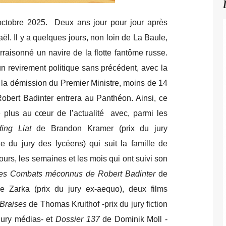
ctobre 2025. Deux ans jour pour jour après
raël. Il y a quelques jours, non loin de La Baule,
arraisonné un navire de la flotte fantôme russe.
n revirement politique sans précédent, avec la
la démission du Premier Ministre, moins de 14
Robert Badinter entrera au Panthéon. Ainsi, ce
re plus au cœur de l’actualité avec, parmi les
ing Liat
de Brandon Kramer (prix du jury
e du jury des lycéens) qui suit la famille de
 jours, les semaines et les mois qui ont suivi son
es Combats méconnus de Robert Badinter
de
 Zarka (prix du jury ex-aequo), deux films
 Braises
de Thomas Kruithof -prix du jury fiction
 jury médias- et
Dossier 137
de Dominik Moll -