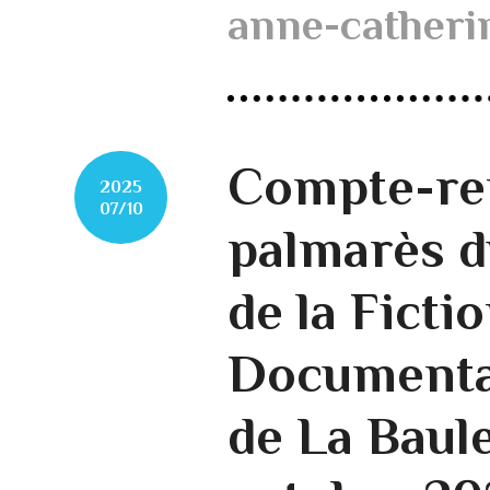
anne-catheri
Compte-re
2025
07/10
palmarès d
de la Ficti
Documentai
de La Baule