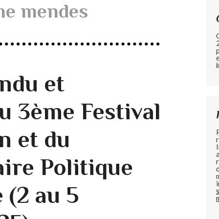
ne mendes
ndu et
u 3ème Festival
on et du
re Politique
 (2 au 5