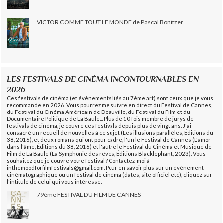
VICTOR COMME TOUT LE MONDE de Pascal Bonitzer
LES FESTIVALS DE CINÉMA INCONTOURNABLES EN
2026
Ces festivals de cinéma (et évènements liés au 7ème art) sont ceux que je vous
recommande en 2026. Vous pourrez me suivre en direct du Festival de Cannes,
du Festival du Cinéma Américain de Deauville, du Festival du Film et du
Documentaire Politique de La Baule... Plus de 10 fois membre de jurys de
festivals de cinéma, je couvre ces festivals depuis plus de vingt ans. J'ai
consacré un recueil de nouvelles à ce sujet (Les illusions parallèles, Éditions du
38, 2016), et deux romans qui ont pour cadre, l'un le Festival de Cannes (L'amor
dans l'âme, Éditions du 38, 2016) et l'autre le Festival du Cinéma et Musique de
Film de La Baule (La Symphonie des rêves, Éditions Blacklephant, 2023). Vous
souhaitez que je couvre votre festival ? Contactez-moi à
inthemoodforfilmfestivals@gmail.com. Pour en savoir plus sur un évènement
cinématographique ou un festival de cinéma (dates, site officiel etc), cliquez sur
l'intitulé de celui qui vous intéresse.
79ème FESTIVAL DU FILM DE CANNES