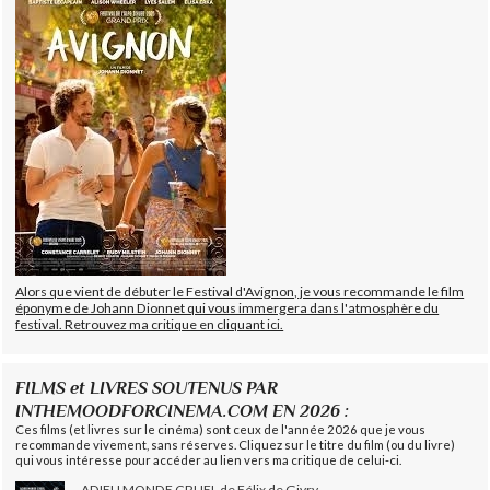
Alors que vient de débuter le Festival d'Avignon, je vous recommande le film
éponyme de Johann Dionnet qui vous immergera dans l'atmosphère du
festival. Retrouvez ma critique en cliquant ici.
FILMS et LIVRES SOUTENUS PAR
INTHEMOODFORCINEMA.COM EN 2026 :
Ces films (et livres sur le cinéma) sont ceux de l'année 2026 que je vous
recommande vivement, sans réserves. Cliquez sur le titre du film (ou du livre)
qui vous intéresse pour accéder au lien vers ma critique de celui-ci.
ADIEU MONDE CRUEL de Félix de Givry