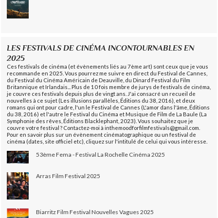
LES FESTIVALS DE CINÉMA INCONTOURNABLES EN
2025
Ces festivals de cinéma (et évènements liés au 7ème art) sont ceux que je vous
recommande en 2025. Vous pourrez me suivre en direct du Festival de Cannes,
du Festival du Cinéma Américain de Deauville, du Dinard Festival du Film
Britannique et Irlandais... Plus de 10 fois membre de jurys de festivals de cinéma,
je couvre ces festivals depuis plus de vingt ans. J'ai consacré un recueil de
nouvelles à ce sujet (Les illusions parallèles, Éditions du 38, 2016), et deux
romans qui ont pour cadre, l'un le Festival de Cannes (L'amor dans l'âme, Éditions
du 38, 2016) et l'autre le Festival du Cinéma et Musique de Film de La Baule (La
Symphonie des rêves, Éditions Blacklephant, 2023). Vous souhaitez que je
couvre votre festival ? Contactez-moi à inthemoodforfilmfestivals@gmail.com.
Pour en savoir plus sur un évènement cinématographique ou un festival de
cinéma (dates, site officiel etc), cliquez sur l'intitulé de celui qui vous intéresse.
53ème Fema - Festival La Rochelle Cinéma 2025
Arras Film Festival 2025
Biarritz Film Festival Nouvelles Vagues 2025