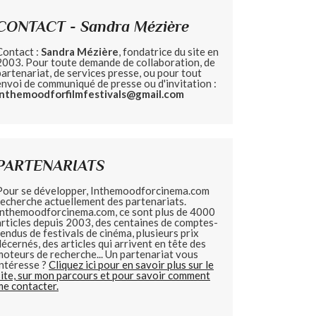
CONTACT - Sandra Mézière
Contact :
Sandra Mézière
, fondatrice du site en
2003. Pour toute demande de collaboration, de
partenariat, de services presse, ou pour tout
envoi de communiqué de presse ou d'invitation :
inthemoodforfilmfestivals@gmail.com
PARTENARIATS
Pour se développer, Inthemoodforcinema.com
recherche actuellement des partenariats.
Inthemoodforcinema.com, ce sont plus de 4000
articles depuis 2003, des centaines de comptes-
rendus de festivals de cinéma, plusieurs prix
décernés, des articles qui arrivent en tête des
moteurs de recherche... Un partenariat vous
intéresse ?
Cliquez ici pour en savoir plus sur le
site, sur mon parcours et pour savoir comment
me contacter.