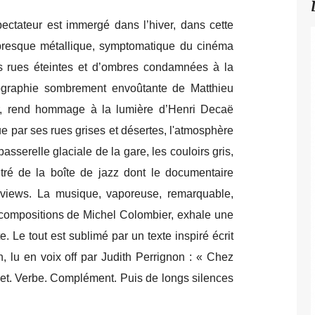
pectateur est immergé dans l’hiver, dans cette
 presque métallique, symptomatique du cinéma
des rues éteintes et d’ombres condamnées à la
tographie sombrement envoûtante de Matthieu
r, rend hommage à la lumière d’Henri Decaë
gue par ses rues grises et désertes, l'atmosphère
asserelle glaciale de la gare, les couloirs gris,
utré de la boîte de jazz dont le documentaire
rviews. La
musique, vaporeuse, remarquable,
 compositions de Michel Colombier, exhale une
. Le tout est sublimé par un texte inspiré écrit
n, lu en voix off par Judith Perrignon : « Chez
Sujet. Verbe. Complément. Puis de longs silences