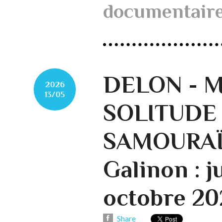
documentair
DELON - M
2026
13/05
SOLITUDE
SAMOURAÏS
Galinon : j
octobre 202
Share