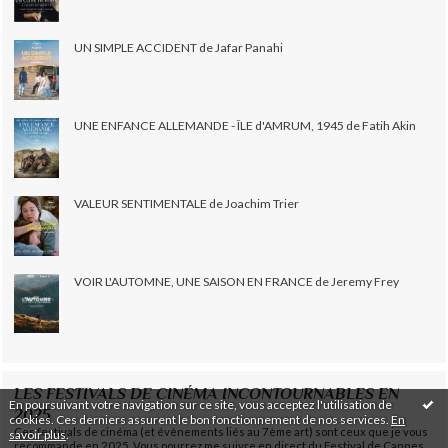
UN SIMPLE ACCIDENT de Jafar Panahi
UNE ENFANCE ALLEMANDE - ÎLE d'AMRUM, 1945 de Fatih Akin
VALEUR SENTIMENTALE de Joachim Trier
VOIR L'AUTOMNE, UNE SAISON EN FRANCE de Jeremy Frey
LES FESTIVALS DE CINÉMA INCONTOURNABLES EN
En poursuivant votre navigation sur ce site, vous acceptez l'utilisation de
2025
cookies. Ces derniers assurent le bon fonctionnement de nos services.
En
Ces festivals de cinéma (et évènements liés au 7ème art) sont ceux que je vous
savoir plus
.
recommande en 2025. Vous pourrez me suivre en direct du Festival de Cannes,