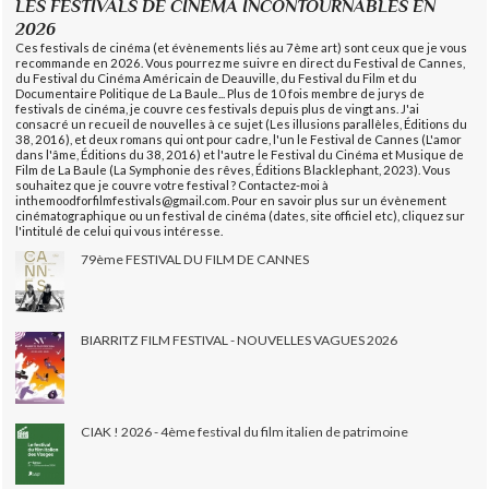
LES FESTIVALS DE CINÉMA INCONTOURNABLES EN
2026
Ces festivals de cinéma (et évènements liés au 7ème art) sont ceux que je vous
recommande en 2026. Vous pourrez me suivre en direct du Festival de Cannes,
du Festival du Cinéma Américain de Deauville, du Festival du Film et du
Documentaire Politique de La Baule... Plus de 10 fois membre de jurys de
festivals de cinéma, je couvre ces festivals depuis plus de vingt ans. J'ai
consacré un recueil de nouvelles à ce sujet (Les illusions parallèles, Éditions du
38, 2016), et deux romans qui ont pour cadre, l'un le Festival de Cannes (L'amor
dans l'âme, Éditions du 38, 2016) et l'autre le Festival du Cinéma et Musique de
Film de La Baule (La Symphonie des rêves, Éditions Blacklephant, 2023). Vous
souhaitez que je couvre votre festival ? Contactez-moi à
inthemoodforfilmfestivals@gmail.com. Pour en savoir plus sur un évènement
cinématographique ou un festival de cinéma (dates, site officiel etc), cliquez sur
l'intitulé de celui qui vous intéresse.
79ème FESTIVAL DU FILM DE CANNES
BIARRITZ FILM FESTIVAL - NOUVELLES VAGUES 2026
CIAK ! 2026 - 4ème festival du film italien de patrimoine