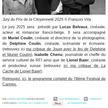
Jury du Prix de la Citoyenneté 2025 © François Vila
Le jury 2025 sera présidé par
Lucas Belvaux
, cinéaste,
acteur et romancier franco-belge. Il sera accompagné
de
Muriel Coulin
, cinéaste et directrice de la photographie,
de
Delphine Coulin
, cinéaste, scénariste et écrivaine
(retrouvez ici
ma critique de
Jouer avec le feu de
Delphine
et Muriel Coulin
),
Isabelle Chenu
, journaliste et cheffe du
service culturel de RFI ainsi que de
Lionel Baier
, cinéaste
et producteur suisse (retrouvez
ici ma critique de
La
Cache
de Lionel Baier
).
Retrouvez, ici, le programme complet du 78ème Festival de
Cannes.
PAR
SANDRA MÉZIÈRE
SANDRA MÉZIÈRE
LIEN PERMANENT
IMPRIMER
CATÉGORIES :
FESTIVAL DE CANNES 2025
0
COMMENTAIRE