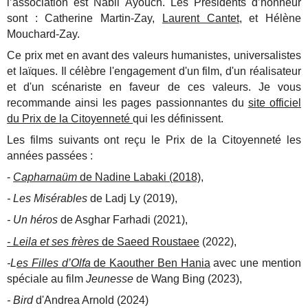
l’association est Nabil Ayouch. Les Présidents d’honneur
sont : Catherine Martin-Zay,
Laurent Cantet
, et Hélène
Mouchard-Zay.
Ce prix met en avant des valeurs humanistes, universalistes
et laïques. Il célèbre l'engagement d'un film, d'un réalisateur
et d'un scénariste en faveur de ces valeurs. Je vous
recommande ainsi les pages passionnantes du
site officiel
du Prix de la Citoyenneté
qui les définissent.
Les films suivants ont reçu le Prix de la Citoyenneté les
années passées :
-
Capharnaüm
de Nadine Labaki (2018)
,
- Les Misérables
de Ladj Ly (2019),
- Un héros
de Asghar Farhadi (2021),
- Leila et ses frères
de Saeed Roustaee
(2022),
-L
es Filles d’Olfa
de Kaouther Ben Hania
avec une mention
spéciale au film
Jeunesse
de Wang Bing (2023),
- Bird
d'Andrea Arnold (2024)