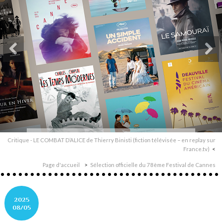
Critique - LE COMBAT D’ALICE de Thierry Binisti (fiction télévisée – en replay sur
France.tv)
Page d'accueil
Sélection officielle du 78ème Festival de Cannes
2025
08/05