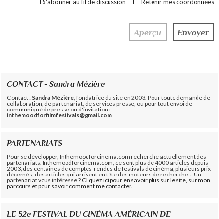
S'abonner au fil de discussion
Retenir mes coordonnées
CONTACT - Sandra Mézière
Contact :
Sandra Mézière
, fondatrice du site en 2003. Pour toute demande de
collaboration, de partenariat, de services presse, ou pour tout envoi de
communiqué de presse ou d'invitation :
inthemoodforfilmfestivals@gmail.com
PARTENARIATS
Pour se développer, Inthemoodforcinema.com recherche actuellement des
partenariats. Inthemoodforcinema.com, ce sont plus de 4000 articles depuis
2003, des centaines de comptes-rendus de festivals de cinéma, plusieurs prix
décernés, des articles qui arrivent en tête des moteurs de recherche... Un
partenariat vous intéresse ?
Cliquez ici pour en savoir plus sur le site, sur mon
parcours et pour savoir comment me contacter.
LE 52e FESTIVAL DU CINÉMA AMÉRICAIN DE