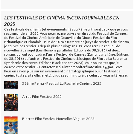
LES FESTIVALS DE CINÉMA INCONTOURNABLES EN
2025
Ces festivals de cinéma (et évènements liés au 7ème art) sont ceux que je vous
recommande en 2025. Vous pourrez me suivre en direct du Festival de Cannes,
du Festival du Cinéma Américain de Deauville, du Dinard Festival du Film
Britannique et Irlandais... Plus de 10 fois membre de jurys de festivals de cinéma,
je couvre ces festivals depuis plus de vingt ans. J'ai consacré un recueil de
nouvelles à ce sujet (Les illusions parallèles, Éditions du 38, 2016), et deux
romans qui ont pour cadre, l'un le Festival de Cannes (L'amor dans l'âme, Éditions
du 38, 2016) et l'autre le Festival du Cinéma et Musique de Film de La Baule (La
Symphonie des rêves, Éditions Blacklephant, 2023). Vous souhaitez que je
couvre votre festival ? Contactez-moi à inthemoodforfilmfestivals@gmail.com.
Pour en savoir plus sur un évènement cinématographique ou un festival de
cinéma (dates, site officiel etc), cliquez sur l'intitulé de celui qui vous intéresse.
53ème Fema - Festival La Rochelle Cinéma 2025
Arras Film Festival 2025
Biarritz Film Festival Nouvelles Vagues 2025