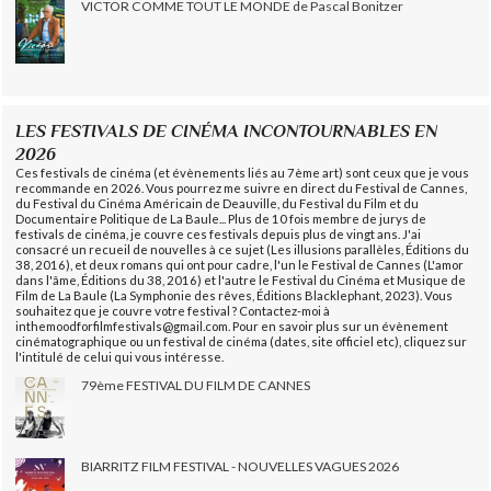
VICTOR COMME TOUT LE MONDE de Pascal Bonitzer
LES FESTIVALS DE CINÉMA INCONTOURNABLES EN
2026
Ces festivals de cinéma (et évènements liés au 7ème art) sont ceux que je vous
recommande en 2026. Vous pourrez me suivre en direct du Festival de Cannes,
du Festival du Cinéma Américain de Deauville, du Festival du Film et du
Documentaire Politique de La Baule... Plus de 10 fois membre de jurys de
festivals de cinéma, je couvre ces festivals depuis plus de vingt ans. J'ai
consacré un recueil de nouvelles à ce sujet (Les illusions parallèles, Éditions du
38, 2016), et deux romans qui ont pour cadre, l'un le Festival de Cannes (L'amor
dans l'âme, Éditions du 38, 2016) et l'autre le Festival du Cinéma et Musique de
Film de La Baule (La Symphonie des rêves, Éditions Blacklephant, 2023). Vous
souhaitez que je couvre votre festival ? Contactez-moi à
inthemoodforfilmfestivals@gmail.com. Pour en savoir plus sur un évènement
cinématographique ou un festival de cinéma (dates, site officiel etc), cliquez sur
l'intitulé de celui qui vous intéresse.
79ème FESTIVAL DU FILM DE CANNES
BIARRITZ FILM FESTIVAL - NOUVELLES VAGUES 2026