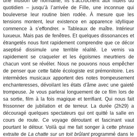
une illusion de normalité, ils s’accrochent aux rituels du
quotidien – jusqu’à l’arrivée de Fille, une inconnue qui
bouleverse leur routine bien rodée. À mesure que les
tensions montent, leur existence en apparence idyllique
commence à s’effondrer. » Tableaux de maître. Intérieur
luxueux. Mais pas de fenêtres. Et quelques dissonances et
étrangetés nous font rapidement comprendre que ce décor
aseptisé dissimule une terrible réalité. Le vernis va
rapidement se craqueler et les égoïsmes meurtriers de
chacun vont se révéler. Nous ne pouvons nous empêcher
de penser que cette fable écologiste est prémonitoire. Les
intermèdes musicaux apportent des notes trompeusement
enchanteresses, dévoilant les états d'âme avec une gaieté
trompeuse. Je vous parlerai longuement de ce film lors de
sa sortie, film à la fois magique et terrifiant. Qui nous fait
frissonner de jubilation et de terreur. La durée (2h29) a
découragé quelques spectateurs qui ont quitté la salle en
cours de route. Ce voyage déroutant et fascinant vaut
pourtant le détour.
Voilà qui me fait songer à cette phrase
extraite de
La chatte sur un toit brûlant
programmé dans le