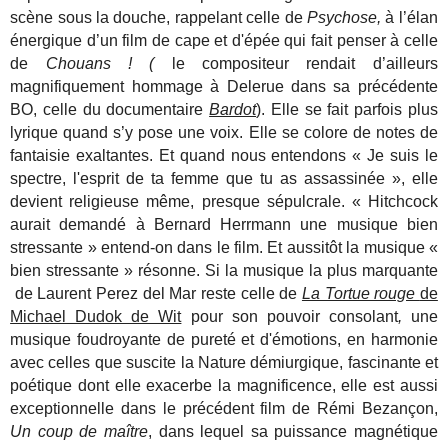
scène sous la douche, rappelant celle de
Psychose,
à l’élan
énergique d’un film de cape et d'épée qui fait penser à celle
de
Chouans ! (
le compositeur rendait d’ailleurs
magnifiquement hommage à Delerue dans sa précédente
BO, celle du documentaire
Bardot
). Elle se fait parfois plus
lyrique quand s’y pose une voix. Elle se colore de notes de
fantaisie exaltantes. Et quand nous entendons
« Je suis le
spectre, l'esprit de ta femme que tu as assassinée », elle
devient religieuse même, presque sépulcrale. « Hitchcock
aurait demandé à Bernard Herrmann une musique bien
stressante » entend-on dans le film. Et aussitôt la musique «
bien stressante » résonne. Si la musique la plus marquante
de Laurent Perez del Mar reste celle de
La Tortue rouge
de
Michael Dudok de Wit
pour son pouvoir consolant
,
une
musique foudroyante de pureté et d'émotions, en harmonie
avec celles que suscite la Nature démiurgique, fascinante et
poétique dont elle exacerbe la magnificence, elle est aussi
exceptionnelle dans le précédent film de Rémi Bezançon,
Un coup de maître
, dans lequel sa puissance magnétique