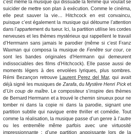
c'est même la musique qui dissuade la femme qui voulait se
suicider de mettre son plan à exécution. Comme le cinéma,
elle peut sauver la vie… Hitchcock en est convaincu,
puisque c’est également la musique qui détourne l'attention
dans l'appartement du tueur. Ici, la partition utilise les cordes
nerveuses et les thèmes mystérieux qui rappellent le travail
d’Herrmann sans jamais le parodier (même si c'est Franz
Waxman qui composa la musique de
Fenêtre sur cour
, ce
sont les bandes originales d'Herrmann qui demeurent
indissociables des films d'Hitchcock). Elle passe aussi de
moments légers à des envolées lyriques, plus sombres.
Rémi Bezançon retrouve
Laurent Perez del Mar
, qui avait
déjà signé les musiques de
Zarafa
, du
Mystère Henri Pick
et
d’
Un coup de maître
. Le compositeur s’inspire des thèmes
de Bernard Herrmann et a trouvé le chemin sinueux pour ne
tomber ni dans la copie ni dans la parodie, signant une
partition subtile qui navigue entre thriller et comédie. Tout
comme la réalisation, la musique passe d’un genre à l’autre
ou les entremêle même parfois avec une virtuosité
impressionnante : d’une partition angoissante lors de la