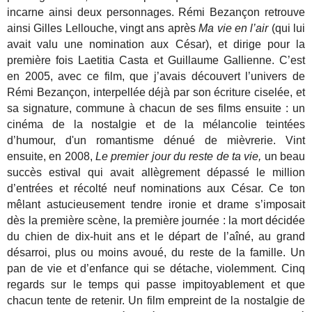
incarne ainsi deux personnages. Rémi Bezançon retrouve
ainsi Gilles Lellouche, vingt ans après
Ma vie en l’air
(qui lui
avait valu une nomination aux César), et dirige pour la
première fois Laetitia Casta et Guillaume Gallienne. C’est
en 2005, avec ce film, que j’avais découvert l’univers de
Rémi Bezançon, interpellée déjà par son écriture ciselée, et
sa signature, commune à chacun de ses films ensuite : un
cinéma de la nostalgie et de la mélancolie teintées
d’humour, d'un romantisme dénué de mièvrerie. Vint
ensuite, en 2008,
Le premier jour du reste de ta vie,
un beau
succès estival qui avait allègrement dépassé le million
d’entrées et récolté neuf nominations aux César. Ce ton
mêlant astucieusement tendre ironie et drame s’imposait
dès la première scène, la première journée : la mort décidée
du chien de dix-huit ans et le départ de l’aîné, au grand
désarroi, plus ou moins avoué, du reste de la famille. Un
pan de vie et d’enfance qui se détache, violemment. Cinq
regards sur le temps qui passe impitoyablement et que
chacun tente de retenir. Un film empreint de la nostalgie de