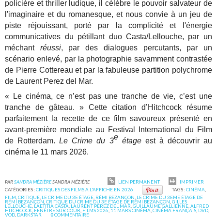
policière et thriller ludique, il célèbre le pouvoir salvateur de
l'imaginaire et du romanesque, et nous convie à un jeu de
piste réjouissant, porté par la complicité et l'énergie
communicatives du pétillant duo Casta/Lellouche, par un
méchant
réussi
, par des dialogues percutants, par un
scénario enlevé, par la photographie savamment contrastée
de Pierre Cottereau et par la fabuleuse partition polychrome
de Laurent Perez del Mar.
« Le cinéma, ce n’est pas une tranche de vie, c’est une
tranche de gâteau. »
Cette citation d’Hitchcock résume
parfaitement la recette de ce film savoureux présenté en
avant-première mondiale au Festival International du Film
e
de Rotterdam.
Le Crime du 3
étage
est à découvrir au
cinéma le 11 mars 2026.
PAR
SANDRA MÉZIÈRE
SANDRA MÉZIÈRE
LIEN PERMANENT
IMPRIMER
CATÉGORIES :
CRITIQUES DES FILMS A L'AFFICHE EN 2026
TAGS :
CINÉMA
,
FILM
,
CRITIQUE
,
LE CRIME DU 3E ÉTAGE
,
RÉMI BEZANÇON
,
LE CRIME DU 3EME ÉTAGE DE
RÉMI BEZANÇON
,
CRITIQUE DU CRIME DU 3E ÉTAGE DE RÉMI BEZANÇON
,
GILLES
LELLOUCHE
,
LAETITIA CASTA
,
LAURENT PEREZ DEL MAR
,
GUILLAUME GALLIENNE
,
ALFRED
HITCHCOCK
,
FENÊTRE SUR COUR
,
FILMS 2026
,
11 MARS CINÉMA
,
CINÉMA FRANÇAIS
,
DVD
,
VOD
,
DARKSTAR
0
COMMENTAIRE