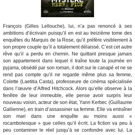
François (Gilles Lellouche), lui, n’a pas renoncé à ses
ambitions d’écrivain puisqu’il en est au treizième tome des
enquêtes du Marquis de la Rose, qu’il préfère visiblement à
son propre couple qu’il a totalement délaissé. C’est cet autre
rêve qu’il a perdu en chemin. Ne quittant presque jamais
son appartement dans lequel il traîne toute la journée en
pyjama, obsédé par son roman, il dort sur le canapé et ne se
rend pas compte qu’il ne regarde même plus sa femme,
Colette (Laetitia Casta), professeure de cinéma spécialisée
dans l’œuvre d’Alfred Hitchcock. Alors qu’elle observe à la
fenêtre de leur immeuble, elle pense avoir surpris leur
nouveau voisin, acteur de son état, Yann Kerbec (Guillaume
Gallienne), en train d’assassiner sa femme. Elle va entraîner
son mari dans une enquête au moins aussi «
rocambolesque » que celles qu’il écrit. La fiction va peu à
peu contaminer le réel jusqu’à se confondre avec lui. La