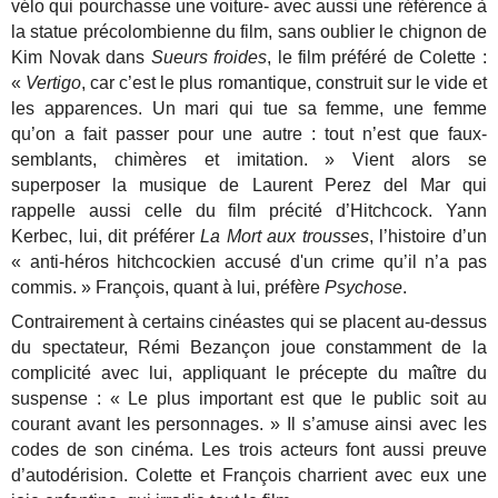
vélo qui pourchasse une voiture- avec aussi une référence à
la statue précolombienne du film, sans oublier le chignon de
Kim Novak dans
Sueurs froides
, le film préféré de Colette :
«
Vertigo
, car c’est le plus romantique, construit sur le vide et
les apparences. Un mari qui tue sa femme, une femme
qu’on a fait passer pour une autre : tout n’est que faux-
semblants, chimères et imitation. » Vient alors se
superposer la musique de Laurent Perez del Mar qui
rappelle aussi celle du film précité d’Hitchcock. Yann
Kerbec, lui, dit préférer
La Mort aux trousses
, l’histoire d’un
« anti-héros hitchcockien accusé d'un crime qu’il n’a pas
commis. » François, quant à lui, préfère
Psychose
.
Contrairement à certains cinéastes qui se placent au-dessus
du spectateur, Rémi Bezançon joue constamment de la
complicité avec lui, appliquant le précepte du maître du
suspense : « Le plus important est que le public soit au
courant avant les personnages. » Il s’amuse ainsi avec les
codes de son cinéma. Les trois acteurs font aussi preuve
d’autodérision. Colette et François charrient avec eux une