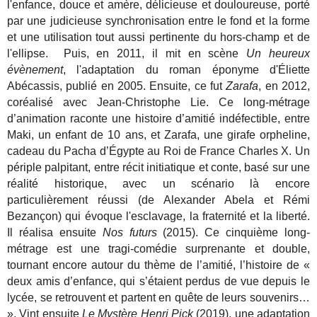
l'enfance, douce et amère, délicieuse et douloureuse, porté
par une judicieuse synchronisation entre le fond et la forme
et une utilisation tout aussi pertinente du hors-champ et de
l'ellipse. Puis, en 2011, il mit en scène
Un heureux
évènement
, l'adaptation du roman éponyme d'Éliette
Abécassis, publié en 2005. Ensuite, ce fut
Zarafa
, en 2012,
coréalisé avec Jean-Christophe Lie. Ce long-métrage
d’animation raconte une histoire d’amitié indéfectible, entre
Maki, un enfant de 10 ans, et Zarafa, une girafe orpheline,
cadeau du Pacha d’Égypte au Roi de France Charles X. Un
périple palpitant, entre récit initiatique et conte, basé sur une
réalité historique, avec un scénario là encore
particulièrement réussi (de Alexander Abela et Rémi
Bezançon) qui évoque l'esclavage, la fraternité et la liberté.
Il réalisa ensuite
Nos futurs
(2015). Ce cinquième long-
métrage est une tragi-comédie surprenante et double,
tournant encore autour du thème de l’amitié,
l’histoire de «
deux amis d’enfance, qui s’étaient perdus de vue depuis le
lycée, se retrouvent et partent en quête de leurs souvenirs…
». Vint ensuite
Le Mystère Henri Pick
(2019), une adaptation