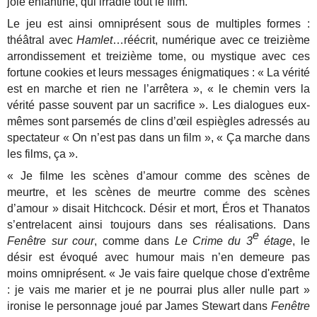
joie enfantine, qui irradie tout le film.
Le jeu est ainsi omniprésent sous de multiples formes :
théâtral avec
Hamlet
…réécrit, numérique avec ce treizième
arrondissement et treizième tome, ou mystique avec ces
fortune cookies et leurs messages énigmatiques : « La vérité
est en marche et rien ne l’arrêtera », « le chemin vers la
vérité passe souvent par un sacrifice ». Les dialogues eux-
mêmes sont parsemés de clins d’œil espiègles adressés au
spectateur « On n’est pas dans un film », « Ça marche dans
les films, ça ».
« Je filme les scènes d’amour comme des scènes de
meurtre, et les scènes de meurtre comme des scènes
d’amour » disait Hitchcock. Désir et mort, Éros et Thanatos
s’entrelacent ainsi toujours dans ses réalisations. Dans
e
Fenêtre sur cour
, comme dans
Le Crime du 3
étage
, le
désir est évoqué avec humour mais n’en demeure pas
moins omniprésent. « Je vais faire quelque chose d'extrême
: je vais me marier et je ne pourrai plus aller nulle part »
ironise le personnage joué par James Stewart dans
Fenêtre