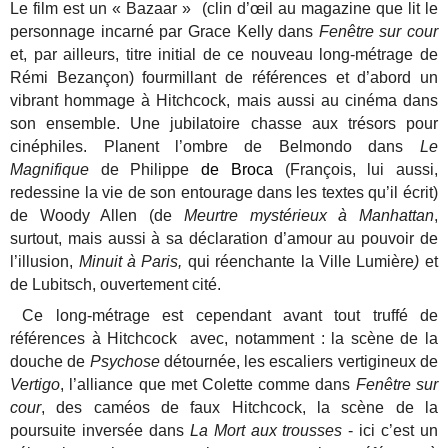
Le film est un « Bazaar » (clin d’œil au magazine que lit le
personnage incarné par Grace Kelly dans
Fenêtre sur cour
et, par ailleurs, titre initial de ce nouveau long-métrage de
Rémi Bezançon) fourmillant de références et d’abord un
vibrant hommage à Hitchcock, mais aussi au cinéma dans
son ensemble. Une jubilatoire chasse aux trésors pour
cinéphiles. Planent l’ombre de Belmondo dans
Le
Magnifique
de Philippe
de Broca
(François, lui aussi,
redessine la vie de son entourage dans les textes qu’il écrit)
de Woody Allen (de
Meurtre mystérieux à Manhattan
,
surtout, mais aussi
à sa déclaration d’amour au pouvoir de
l’illusion,
Minuit à Paris,
qui réenchante la Ville Lumière
)
et
de Lubitsch, ouvertement cité.
Ce long-métrage est cependant avant tout truffé de
références à Hitchcock avec, notamment : la scène de la
douche de
Psychose
détournée, les escaliers vertigineux de
Vertigo
, l’alliance que met Colette comme dans
Fenêtre sur
cour
, des caméos de faux Hitchcock, la scène de la
poursuite inversée dans
La Mort aux trousses
- ici c’est un