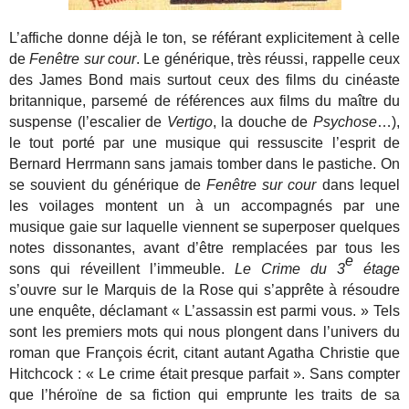
L’affiche donne déjà le ton, se référant explicitement à celle
de
Fenêtre sur cour
. Le générique, très réussi, rappelle ceux
des James Bond mais surtout ceux des films du cinéaste
britannique, parsemé de références aux films du maître du
suspense (l’escalier de
Vertigo
, la douche de
Psychose
…),
le tout porté par une musique qui ressuscite l’esprit de
Bernard Herrmann sans jamais tomber dans le pastiche. On
se souvient du générique de
Fenêtre sur cour
dans lequel
les voilages montent un à un accompagnés par une
musique gaie sur laquelle viennent se superposer quelques
notes dissonantes, avant d’être remplacées par tous les
e
sons qui réveillent l’immeuble.
Le Crime du 3
étage
s’ouvre sur le Marquis de la Rose qui s’apprête à résoudre
une enquête, déclamant « L’assassin est parmi vous. » Tels
sont les premiers mots qui nous plongent dans l’univers du
roman que François écrit, citant autant Agatha Christie que
Hitchcock : « Le crime était presque parfait ». Sans compter
que l’héroïne de sa fiction qui emprunte les traits de sa