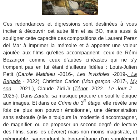
Ces redondances et digressions sont destinées à vous
inciter à découvrir cet autre film et sa BO, mais aussi à
souligner cette capacité des compositions de Laurent Perez
del Mar à imprimer la mémoire et à apporter une valeur
ajoutée aux films qu’elles accompagnent, ceux de Rémi
Bezançon comme ceux d’autres cinéastes qui ne s’y
trompent pas en lui étant d’ailleurs fidèles : Louis-Julien
Petit (
Carole Matthieu
-2016-,
Les Invisibles
-2019-,
La
Brigade
- 2022), Christian Carion (
Mon garçon
-2017-,
My
son
– 2021-), Claude Zidi.Jr (
Téno
r
-2022-,
Le Jour J
–
2025-). Dans
Zarafa,
sa musique procure un souffle épique
e
aux images. Et dans ce
Crime du 3
étage
, elle révèle une
fois de plus son pouvoir émotionnel, une démonstration
sans esbroufe (elle a toujours la modestie d’accompagner,
de magnifier, ou de proposer un second degré de lecture
des films, sans les dévorer) mais non moins magistrale, et
mémorable, saupoudrant le long-métrage d’un supplément