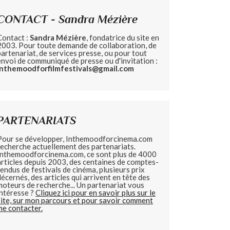
CONTACT - Sandra Mézière
Contact :
Sandra Mézière
, fondatrice du site en
2003. Pour toute demande de collaboration, de
partenariat, de services presse, ou pour tout
envoi de communiqué de presse ou d'invitation :
inthemoodforfilmfestivals@gmail.com
PARTENARIATS
Pour se développer, Inthemoodforcinema.com
recherche actuellement des partenariats.
Inthemoodforcinema.com, ce sont plus de 4000
articles depuis 2003, des centaines de comptes-
rendus de festivals de cinéma, plusieurs prix
décernés, des articles qui arrivent en tête des
moteurs de recherche... Un partenariat vous
intéresse ?
Cliquez ici pour en savoir plus sur le
site, sur mon parcours et pour savoir comment
me contacter.