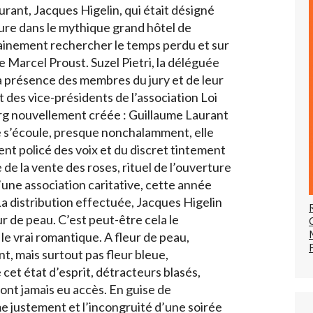
ant, Jacques Higelin, qui était désigné
ture dans le mythique grand hôtel de
ainement rechercher le temps perdu et sur
e Marcel Proust. Suzel Pietri, la déléguée
la présence des membres du jury et de leur
 des vice-présidents de l’association Loi
rg nouvellement créée : Guillaume Laurant
e s’écoule, presque nonchalamment, elle
nt policé des voix et du discret tintement
 de la vente des roses, rituel de l’ouverture
d’une association caritative, cette année
 distribution effectuée, Jacques Higelin
ur de peau. C’est peut-être cela le
 le vrai romantique. A fleur de peau,
, mais surtout pas fleur bleue,
 cet état d’esprit, détracteurs blasés,
 ont jamais eu accès. En guise de
me justement et l’incongruité d’une soirée