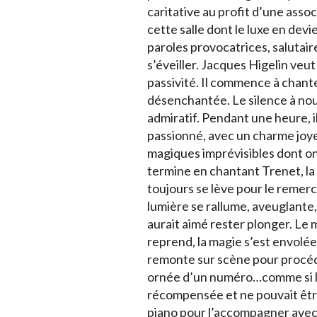
caritative au profit d’une assoc
cette salle dont le luxe en devi
paroles provocatrices, salutai
s’éveiller. Jacques Higelin veut l
passivité. Il commence à chant
désenchantée. Le silence à nouv
admiratif. Pendant une heure, il 
passionné, avec un charme joy
magiques imprévisibles dont on a
termine en chantant Trenet, la s
toujours se lève pour le remerci
lumière se rallume, aveuglante,
aurait aimé rester plonger. Le 
reprend, la magie s’est envolée.
remonte sur scène pour procéde
ornée d’un numéro…comme si l
récompensée et ne pouvait être
piano pour l’accompagner avec