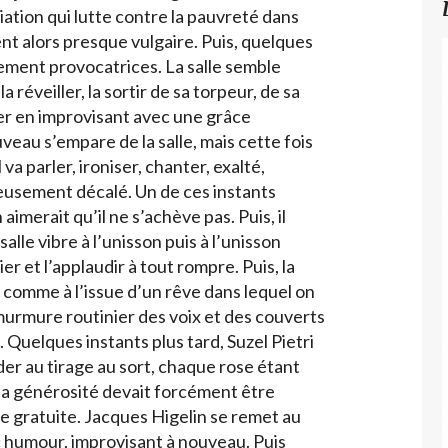
iation qui lutte contre la pauvreté dans
ent alors presque vulgaire. Puis, quelques
rement provocatrices. La salle semble
a réveiller, la sortir de sa torpeur, de sa
er en improvisant avec une grâce
eau s’empare de la salle, mais cette fois
va parler, ironiser, chanter, exalté,
eusement décalé. Un de ces instants
imerait qu’il ne s’achève pas. Puis, il
alle vibre à l’unisson puis à l’unisson
er et l’applaudir à tout rompre. Puis, la
 comme à l’issue d’un rêve dans lequel on
murmure routinier des voix et des couverts
 Quelques instants plus tard, Suzel Pietri
r au tirage au sort, chaque rose étant
a générosité devait forcément être
 gratuite. Jacques Higelin se remet au
 humour, improvisant à nouveau. Puis