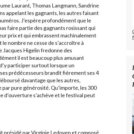
illaume Laurant, Thomas Langmann, Sandrine
 uns appelant les gagnants, les autres faisant
les numéros. J’espère profondément que le
pas faire partie des gagnants rosissant qui
eur prix et qui embrassent machinalement
t le nombre ne cesse de s’accroître à
que Jacques Higelin fredonne des
dément il est beaucoup plus amusant
d’y participer surtout lorsque un
 ses prédécesseurs brandit fièrement ses 4
 déboursé davantage que les autres,
e par pure générosité. Qu’importe, les 300
e d’ouverture s’achève et le festival peut
it présidé par Virginie Ledoyen et composé