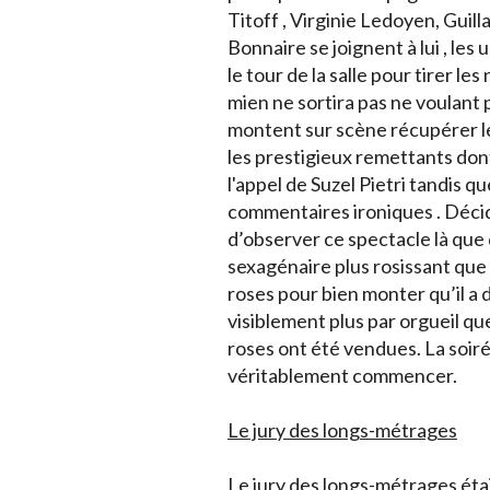
Titoff , Virginie Ledoyen, Gu
Bonnaire se joignent à lui , les
le tour de la salle pour tirer 
mien ne sortira pas ne voulant 
montent sur scène récupérer l
les prestigieux remettants don
l'appel de Suzel Pietri tandis 
commentaires ironiques . Déci
d’observer ce spectacle là que 
sexagénaire plus rosissant que
roses pour bien monter qu’il a
visiblement plus par orgueil qu
roses ont été vendues. La soiré
véritablement commencer.
Le jury des longs-métrages
Le jury des longs-métrages éta