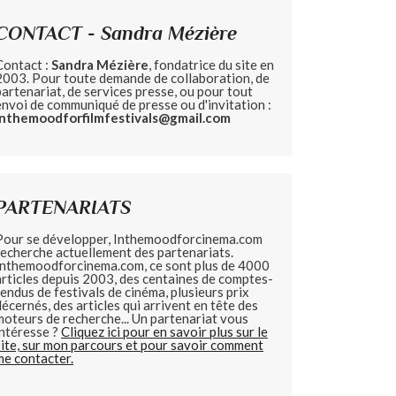
CONTACT - Sandra Mézière
Contact :
Sandra Mézière
, fondatrice du site en
2003. Pour toute demande de collaboration, de
partenariat, de services presse, ou pour tout
envoi de communiqué de presse ou d'invitation :
inthemoodforfilmfestivals@gmail.com
PARTENARIATS
Pour se développer, Inthemoodforcinema.com
recherche actuellement des partenariats.
Inthemoodforcinema.com, ce sont plus de 4000
articles depuis 2003, des centaines de comptes-
rendus de festivals de cinéma, plusieurs prix
décernés, des articles qui arrivent en tête des
moteurs de recherche... Un partenariat vous
intéresse ?
Cliquez ici pour en savoir plus sur le
site, sur mon parcours et pour savoir comment
me contacter.