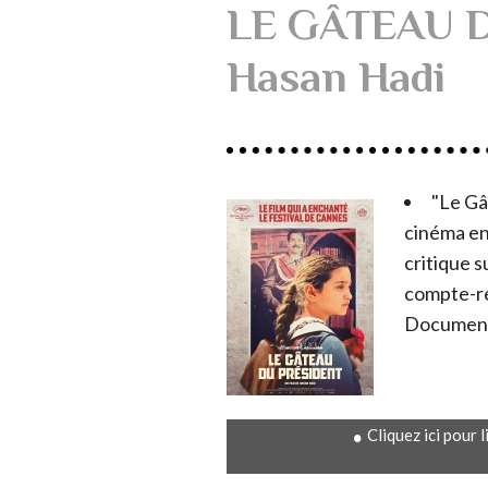
LE GÂTEAU 
Hasan Hadi
"Le Gâ
cinéma en
critique 
compte-re
Documenta
Cliquez ici pour 