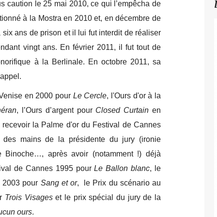
ous caution le 25 mai 2010, ce qui l’empêcha de
tionné à la Mostra en 2010 et, en décembre de
x ans de prison et il lui fut interdit de réaliser
ndant vingt ans. En février 2011, il fut tout de
orifique à la Berlinale. En octobre 2011, sa
appel.
e Venise en 2000 pour
Le Cercle
, l'Ours d'or à la
héran
, l’Ours d’argent pour
Closed Curtain
en
 recevoir la Palme d'or du Festival de Cannes
,
des mains de la présidente du jury (ironie
ette Binoche…, après avoir (notamment !) déjà
tival de Cannes 1995 pour
Le Ballon blanc
, le
en 2003 pour
Sang et or
, le Prix du scénario au
ur
Trois Visages
et le prix spécial du jury de la
ucun ours
.