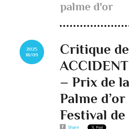
palme d'or
Critique d
2025
18/09
ACCIDENT d
– Prix de l
Palme d’or
Festival d
Share