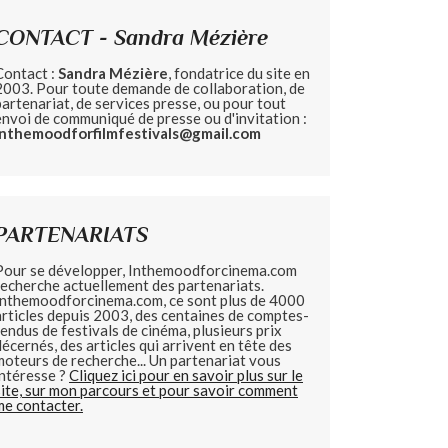
CONTACT - Sandra Mézière
Contact :
Sandra Mézière
, fondatrice du site en
2003. Pour toute demande de collaboration, de
partenariat, de services presse, ou pour tout
envoi de communiqué de presse ou d'invitation :
inthemoodforfilmfestivals@gmail.com
PARTENARIATS
Pour se développer, Inthemoodforcinema.com
recherche actuellement des partenariats.
Inthemoodforcinema.com, ce sont plus de 4000
articles depuis 2003, des centaines de comptes-
rendus de festivals de cinéma, plusieurs prix
décernés, des articles qui arrivent en tête des
moteurs de recherche... Un partenariat vous
intéresse ?
Cliquez ici pour en savoir plus sur le
site, sur mon parcours et pour savoir comment
me contacter.