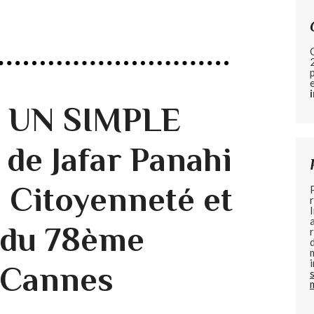
e UN SIMPLE
e Jafar Panahi
a Citoyenneté et
 du 78ème
e Cannes