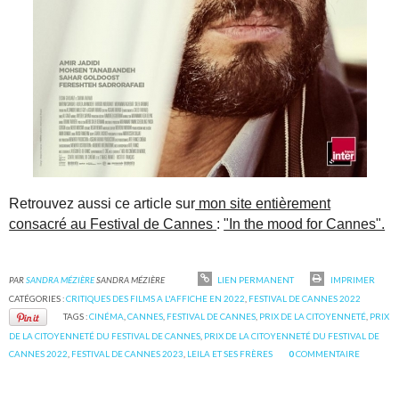
Retrouvez aussi ce article sur
mon site entièrement
consacré au Festival de Cannes
:
"In the mood for Cannes".
PAR
SANDRA MÉZIÈRE
SANDRA MÉZIÈRE
LIEN PERMANENT
IMPRIMER
CATÉGORIES :
CRITIQUES DES FILMS A L'AFFICHE EN 2022
,
FESTIVAL DE CANNES 2022
TAGS :
CINÉMA
,
CANNES
,
FESTIVAL DE CANNES
,
PRIX DE LA CITOYENNETÉ
,
PRIX
DE LA CITOYENNETÉ DU FESTIVAL DE CANNES
,
PRIX DE LA CITOYENNETÉ DU FESTIVAL DE
CANNES 2022
,
FESTIVAL DE CANNES 2023
,
LEILA ET SES FRÈRES
0
COMMENTAIRE