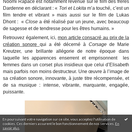
Noomi Rapace est notamment revenue sur le film des frères
Dardenne en déclarant : «
Tori et Lokita
m’a touché, c’est un
film tendre et vibrant » mais aussi sur le film de Lukas
Dhont : «
Close
a été réalisé par un jeune, avec beaucoup
de sagesse et de tendresse pour les êtres humains. »
Retrouvez également, ici,
mon article consacré au prix de la
création sonore
qui a été décerné à
Corsage
de Marie
Kreutzer, une brillante allégorie de notre époque dans
laquelle les apparences enserrent et emprisonnent les
femmes dans un corset plus insidieux que celui d’Elisabeth
mais parfois non moins destructeur. Une œuvre à l’image de
sa création sonore, innovante, à juste titre récompensée, et
de sa musique : intense, vibrante, marquante, engagée,
puissante.
En poursuivant votre navigation sur ce site, vous acceptez l'utilisation de
cookies. Ces derniers assurent le bon fonctionnement de nos services.
En
savoir plus
.