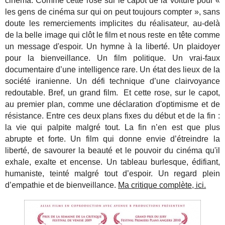
cinéma. Comme cette rose sur le capot de la voiture pour «
les gens de cinéma sur qui on peut toujours compter », sans
doute les remerciements implicites du réalisateur, au-delà
de la belle image qui clôt le film et nous reste en tête comme
un message d'espoir. Un hymne à la liberté. Un plaidoyer
pour la bienveillance. Un film politique. Un vrai-faux
documentaire d’une intelligence rare. Un état des lieux de la
société iranienne. Un défi technique d’une clairvoyance
redoutable. Bref, un grand film. Et cette rose, sur le capot,
au premier plan, comme une déclaration d'optimisme et de
résistance. Entre ces deux plans fixes du début et de la fin :
la vie qui palpite malgré tout. La fin n’en est que plus
abrupte et forte. Un film qui donne envie d’étreindre la
liberté, de savourer la beauté et le pouvoir du cinéma qu'il
exhale, exalte et encense. Un tableau burlesque, édifiant,
humaniste, teinté malgré tout d’espoir. Un regard plein
d’empathie et de bienveillance.
Ma critique complète, ici.