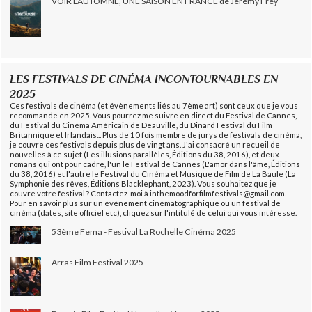
VOIR L'AUTOMNE, UNE SAISON EN FRANCE de Jeremy Frey
LES FESTIVALS DE CINÉMA INCONTOURNABLES EN
2025
Ces festivals de cinéma (et évènements liés au 7ème art) sont ceux que je vous
recommande en 2025. Vous pourrez me suivre en direct du Festival de Cannes,
du Festival du Cinéma Américain de Deauville, du Dinard Festival du Film
Britannique et Irlandais... Plus de 10 fois membre de jurys de festivals de cinéma,
je couvre ces festivals depuis plus de vingt ans. J'ai consacré un recueil de
nouvelles à ce sujet (Les illusions parallèles, Éditions du 38, 2016), et deux
romans qui ont pour cadre, l'un le Festival de Cannes (L'amor dans l'âme, Éditions
du 38, 2016) et l'autre le Festival du Cinéma et Musique de Film de La Baule (La
Symphonie des rêves, Éditions Blacklephant, 2023). Vous souhaitez que je
couvre votre festival ? Contactez-moi à inthemoodforfilmfestivals@gmail.com.
Pour en savoir plus sur un évènement cinématographique ou un festival de
cinéma (dates, site officiel etc), cliquez sur l'intitulé de celui qui vous intéresse.
53ème Fema - Festival La Rochelle Cinéma 2025
Arras Film Festival 2025