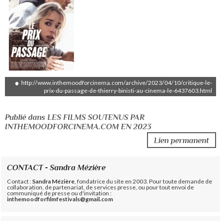
http://www.inthemoodforcinema.com/archive/2023/04/10/critique-le-
prix-du-passage-de-thierry-binisti-au-cinema-le-6437603.html
Publié dans LES FILMS SOUTENUS PAR
INTHEMOODFORCINEMA.COM EN 2023
Lien permanent
CONTACT - Sandra Mézière
Contact :
Sandra Mézière
, fondatrice du site en 2003. Pour toute demande de
collaboration, de partenariat, de services presse, ou pour tout envoi de
communiqué de presse ou d'invitation :
inthemoodforfilmfestivals@gmail.com