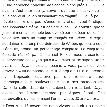
« une approche nouvelle, des conseils fins précis. », « Si je
suis là c'est pour que ça serve à quelque chose», « Je ne
suis pas venu ici en dissimulant ma fragilité. » Peu à peu, il
révèle qu’il « lutte pour s’endormir » et qu’il veut éradiquer
ses insomnies même s’il déclare aussi « je dormirai quand
je serai mort. » Il semble bouleversé par le départ de sa fille,
volontaire dans un camp de réfugiés en Grèce.
Le regard
soudainement rempli de détresse de Weber, qui tout à coup
s’écroule, promet un personnage complexe. Le cinquième
épisode réalisé par Emmanuel Finkiel nous présente la
superviseure de Dayan qui n’a « jamais fait de supervision »
avant lui. Dayan hésite à repartir. « Vous partez ou vous
arrivez ? » lui demande-t-elle. Il rétorque qu’il allait prendre
l’air. L’épisode s’achève par une rencontre aussi
impromptue que bouleversante pour ses protagonistes.
Dans la salle d'attente du cabinet, en repartant, Dayan
croise une femme incarnée par Agnès Jaoui. Des
retrouvailles qui les remuent l’un et l’autre, 30 ans après…
« Depuis le 13 novembre, nous vivons tous plus ou moins