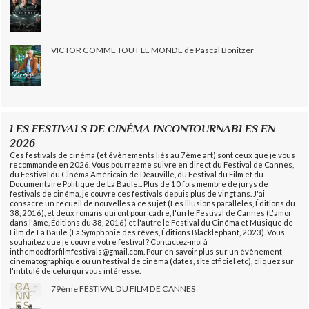
VICTOR COMME TOUT LE MONDE de Pascal Bonitzer
LES FESTIVALS DE CINÉMA INCONTOURNABLES EN
2026
Ces festivals de cinéma (et évènements liés au 7ème art) sont ceux que je vous
recommande en 2026. Vous pourrez me suivre en direct du Festival de Cannes,
du Festival du Cinéma Américain de Deauville, du Festival du Film et du
Documentaire Politique de La Baule... Plus de 10 fois membre de jurys de
festivals de cinéma, je couvre ces festivals depuis plus de vingt ans. J'ai
consacré un recueil de nouvelles à ce sujet (Les illusions parallèles, Éditions du
38, 2016), et deux romans qui ont pour cadre, l'un le Festival de Cannes (L'amor
dans l'âme, Éditions du 38, 2016) et l'autre le Festival du Cinéma et Musique de
Film de La Baule (La Symphonie des rêves, Éditions Blacklephant, 2023). Vous
souhaitez que je couvre votre festival ? Contactez-moi à
inthemoodforfilmfestivals@gmail.com. Pour en savoir plus sur un évènement
cinématographique ou un festival de cinéma (dates, site officiel etc), cliquez sur
l'intitulé de celui qui vous intéresse.
79ème FESTIVAL DU FILM DE CANNES