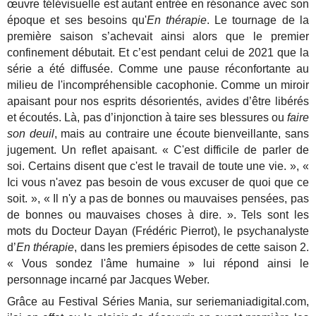
œuvre télévisuelle est autant entrée en résonance avec son
époque et ses besoins qu'
En thérapie
. Le tournage de la
première saison s’achevait ainsi alors que le premier
confinement débutait. Et c’est pendant celui de 2021 que la
série a été diffusée. Comme une pause réconfortante au
milieu de l'incompréhensible cacophonie. Comme un miroir
apaisant pour nos esprits désorientés, avides d’être libérés
et écoutés. Là, pas d’injonction à taire ses blessures ou
faire
son deuil
, mais au contraire une écoute bienveillante, sans
jugement. Un reflet apaisant. « C'est difficile de parler de
soi. Certains disent que c'est le travail de toute une vie. », «
Ici vous n'avez pas besoin de vous excuser de quoi que ce
soit. », « Il n'y a pas de bonnes ou mauvaises pensées, pas
de bonnes ou mauvaises choses à dire. ». Tels sont les
mots du Docteur Dayan (Frédéric Pierrot), le psychanalyste
d’
En thérapie
, dans les premiers épisodes de cette saison 2.
« Vous sondez l'âme humaine » lui répond ainsi le
personnage incarné par Jacques Weber.
Grâce au Festival Séries Mania, sur seriemaniadigital.com,