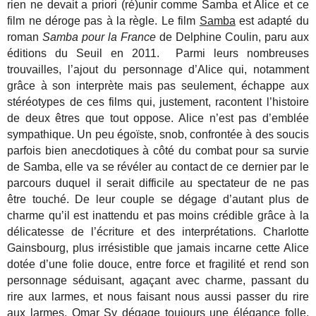
rien ne devait a priori (ré)unir comme Samba et Alice et ce
film ne déroge pas à la règle. Le film
Samba
est adapté du
roman
Samba pour la France
de Delphine Coulin, paru aux
éditions du Seuil en 2011. Parmi leurs nombreuses
trouvailles, l’ajout du personnage d’Alice qui, notamment
grâce à son interprète mais pas seulement, échappe aux
stéréotypes de ces films qui, justement, racontent l’histoire
de deux êtres que tout oppose. Alice n’est pas d’emblée
sympathique. Un peu égoïste, snob, confrontée à des soucis
parfois bien anecdotiques à côté du combat pour sa survie
de Samba, elle va se révéler au contact de ce dernier par le
parcours duquel il serait difficile au spectateur de ne pas
être touché. De leur couple se dégage d’autant plus de
charme qu’il est inattendu et pas moins crédible grâce à la
délicatesse de l’écriture et des interprétations. Charlotte
Gainsbourg, plus irrésistible que jamais incarne cette Alice
dotée d’une folie douce, entre force et fragilité et rend son
personnage séduisant, agaçant avec charme, passant du
rire aux larmes, et nous faisant nous aussi passer du rire
aux larmes. Omar Sy dégage toujours une élégance folle,