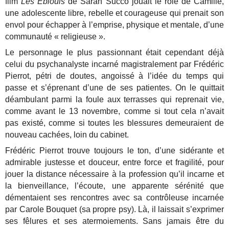
film
Les Éblouis
de Sarah Succo jouait le rôle de Camille,
une adolescente libre, rebelle et courageuse qui prenait son
envol pour échapper à l’emprise, physique et mentale, d’une
communauté « religieuse ».
Le personnage le plus passionnant était cependant déjà
celui du psychanalyste incarné magistralement par Frédéric
Pierrot, pétri de doutes, angoissé à l’idée du temps qui
passe et s’éprenant d’une de ses patientes. On le quittait
déambulant parmi la foule aux terrasses qui reprenait vie,
comme avant le 13 novembre, comme si tout cela n’avait
pas existé, comme si toutes les blessures demeuraient de
nouveau cachées, loin du cabinet.
Frédéric Pierrot trouve toujours le ton, d’une sidérante et
admirable justesse et douceur, entre force et fragilité, pour
jouer la distance nécessaire à la profession qu’il incarne et
la bienveillance, l’écoute, une apparente sérénité que
démentaient ses rencontres avec sa contrôleuse incarnée
par Carole Bouquet (sa propre psy). Là, il laissait s’exprimer
ses fêlures et ses atermoiements. Sans jamais être du