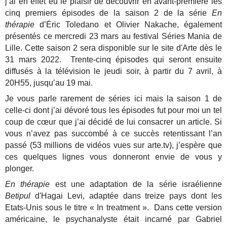
j’ai en effet eu le plaisir de découvrir en avant-première les
cinq premiers épisodes de la saison 2 de la série
En
thérapie
d’Éric Toledano et Olivier Nakache, également
présentés ce mercredi 23 mars au festival Séries Mania de
Lille. Cette saison 2 sera disponible sur le site d'Arte dès le
31 mars 2022. Trente-cinq épisodes qui seront ensuite
diffusés à la télévision le jeudi soir, à partir du 7 avril, à
20H55, jusqu’au 19 mai.
Je vous parle rarement de séries ici mais la saison 1 de
celle-ci dont j’ai dévoré tous les épisodes fut pour moi un tel
coup de cœur que j’ai décidé de lui consacrer un article. Si
vous n’avez pas succombé à ce succès retentissant l’an
passé (53 millions de vidéos vues sur arte.tv), j’espère que
ces quelques lignes vous donneront envie de vous y
plonger.
En thérapie
est une adaptation de la série israélienne
Betipul
d'Hagai Levi, adaptée dans treize pays dont les
Etats-Unis sous le titre « In treatment ». Dans cette version
américaine, le psychanalyste était incarné par Gabriel