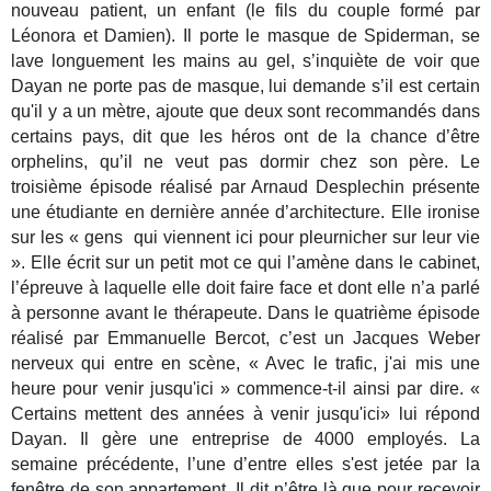
nouveau patient, un enfant (le fils du couple formé par
Léonora et Damien). Il porte le masque de Spiderman, se
lave longuement les mains au gel, s’inquiète de voir que
Dayan ne porte pas de masque, lui demande s’il est certain
qu'il y a un mètre, ajoute que deux sont recommandés dans
certains pays, dit que les héros ont de la chance d’être
orphelins, qu’il ne veut pas dormir chez son père. Le
troisième épisode réalisé par Arnaud Desplechin présente
une étudiante en dernière année d’architecture. Elle ironise
sur les « gens qui viennent ici pour pleurnicher sur leur vie
». Elle écrit sur un petit mot ce qui l’amène dans le cabinet,
l’épreuve à laquelle elle doit faire face et dont elle n’a parlé
à personne avant le thérapeute. Dans le quatrième épisode
réalisé par Emmanuelle Bercot, c’est un Jacques Weber
nerveux qui entre en scène, « Avec le trafic, j'ai mis une
heure pour venir jusqu'ici » commence-t-il ainsi par dire. «
Certains mettent des années à venir jusqu'ici» lui répond
Dayan. Il gère une entreprise de 4000 employés. La
semaine précédente, l’une d’entre elles s'est jetée par la
fenêtre de son appartement. Il dit n’être là que pour recevoir