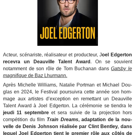
Acteur, scé­na­riste, réa­li­sa­teur et pro­duc­teur, J
oel Edger­ton
recevra un Deauville Talent Award
. On se souvient
notamment de son rôle de Tom Buchanan dans
Gatsby le
magnifique
de Baz Lhurmann.
Après Michelle Williams, Nata­lie Port­man et Michael Dou­
glas en 2024, le Fes­ti­val pour­sui­vra cette année son hom­
mage aux artistes d’exception en remet­tant un Deau­ville
Talent Award à Joel Edger­ton. La céré­mo­nie se tien­dra le
jeu­di 11 sep­tembre
et sera sui­vie de la pro­jec­tion hors
com­pé­ti­tion du film
Train Dreams
, adap­ta­tion de la nou­
velle de Denis John­son réa­li­sée par Clint Bent­ley, dans
lequel Joel Edger­ton tient le pre­mier rôle aux côtés de