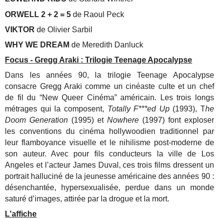
ORWELL 2 + 2 = 5
de Raoul Peck
VIKTOR
de Olivier Sarbil
WHY WE DREAM
de Meredith Danluck
Focus - Gregg Araki : Trilogie Teenage Apocalypse
Dans les années 90, la trilogie Teenage Apocalypse
consacre Gregg Araki comme un cinéaste culte et un chef
de fil du “New Queer Cinéma” américain. Les trois longs
métrages qui la composent,
Totally F***ed Up
(1993), T
he
Doom Generation
(1995) et
Nowhere
(1997) font exploser
les conventions du cinéma hollywoodien traditionnel par
leur flamboyance visuelle et le nihilisme post-moderne de
son auteur. Avec pour fils conducteurs la ville de Los
Angeles et l’acteur James Duval, ces trois films dressent un
portrait halluciné de la jeunesse américaine des années 90 :
désenchantée, hypersexualisée, perdue dans un monde
saturé d’images, attirée par la drogue et la mort.
L'affiche