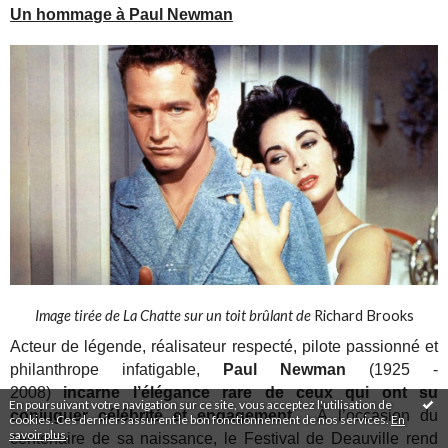
Un hommage à Paul Newman
Image tirée de La Chatte sur un toit brûlant de
Richard Brooks
Acteur de légende, réalisateur respecté, pilote passionné et
philanthrope infatigable,
Paul Newman
(1925 -
2008)
incarne l’élégance rare de ceux qui ont su
En poursuivant votre navigation sur ce site, vous acceptez l'utilisation de
conjuguer célébrité et engagement
. À l’occasion du
cookies. Ces derniers assurent le bon fonctionnement de nos services.
En
savoir plus
.
centenaire de sa naissance, le Festival de Deauville rend