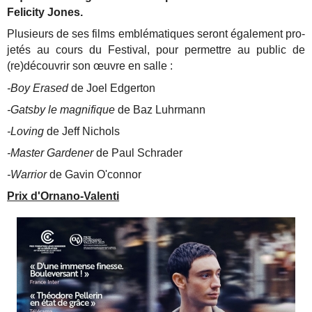
Feli­ci­ty Jones.
Plu­sieurs de ses films emblé­ma­tiques seront éga­le­ment pro­
je­tés au cours du Fes­ti­val, pour per­mettre au public de
(re)découvrir son œuvre en salle :
-Boy Erased
de Joel Edgerton
-Gatsby le magnifique
de Baz Luhrmann
-Loving
de Jeff Nichols
-Master Gardener
de Paul Schrader
-Warrior
de Gavin O'connor
Prix d'Ornano-Valenti