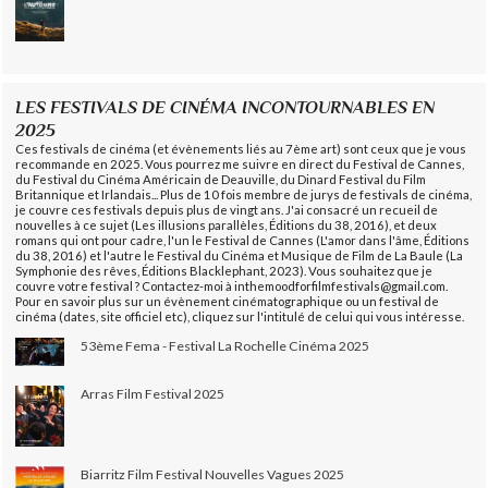
LES FESTIVALS DE CINÉMA INCONTOURNABLES EN
2025
Ces festivals de cinéma (et évènements liés au 7ème art) sont ceux que je vous
recommande en 2025. Vous pourrez me suivre en direct du Festival de Cannes,
du Festival du Cinéma Américain de Deauville, du Dinard Festival du Film
Britannique et Irlandais... Plus de 10 fois membre de jurys de festivals de cinéma,
je couvre ces festivals depuis plus de vingt ans. J'ai consacré un recueil de
nouvelles à ce sujet (Les illusions parallèles, Éditions du 38, 2016), et deux
romans qui ont pour cadre, l'un le Festival de Cannes (L'amor dans l'âme, Éditions
du 38, 2016) et l'autre le Festival du Cinéma et Musique de Film de La Baule (La
Symphonie des rêves, Éditions Blacklephant, 2023). Vous souhaitez que je
couvre votre festival ? Contactez-moi à inthemoodforfilmfestivals@gmail.com.
Pour en savoir plus sur un évènement cinématographique ou un festival de
cinéma (dates, site officiel etc), cliquez sur l'intitulé de celui qui vous intéresse.
53ème Fema - Festival La Rochelle Cinéma 2025
Arras Film Festival 2025
Biarritz Film Festival Nouvelles Vagues 2025