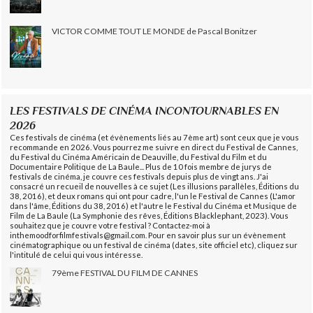
VICTOR COMME TOUT LE MONDE de Pascal Bonitzer
LES FESTIVALS DE CINÉMA INCONTOURNABLES EN
2026
Ces festivals de cinéma (et évènements liés au 7ème art) sont ceux que je vous
recommande en 2026. Vous pourrez me suivre en direct du Festival de Cannes,
du Festival du Cinéma Américain de Deauville, du Festival du Film et du
Documentaire Politique de La Baule... Plus de 10 fois membre de jurys de
festivals de cinéma, je couvre ces festivals depuis plus de vingt ans. J'ai
consacré un recueil de nouvelles à ce sujet (Les illusions parallèles, Éditions du
38, 2016), et deux romans qui ont pour cadre, l'un le Festival de Cannes (L'amor
dans l'âme, Éditions du 38, 2016) et l'autre le Festival du Cinéma et Musique de
Film de La Baule (La Symphonie des rêves, Éditions Blacklephant, 2023). Vous
souhaitez que je couvre votre festival ? Contactez-moi à
inthemoodforfilmfestivals@gmail.com. Pour en savoir plus sur un évènement
cinématographique ou un festival de cinéma (dates, site officiel etc), cliquez sur
l'intitulé de celui qui vous intéresse.
79ème FESTIVAL DU FILM DE CANNES