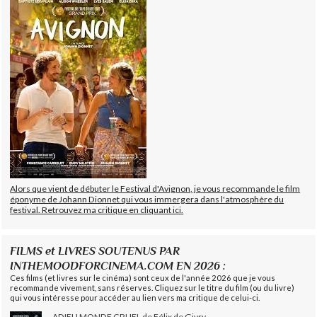
Alors que vient de débuter le Festival d'Avignon, je vous recommande le film
éponyme de Johann Dionnet qui vous immergera dans l'atmosphère du
festival. Retrouvez ma critique en cliquant ici.
FILMS et LIVRES SOUTENUS PAR
INTHEMOODFORCINEMA.COM EN 2026 :
Ces films (et livres sur le cinéma) sont ceux de l'année 2026 que je vous
recommande vivement, sans réserves. Cliquez sur le titre du film (ou du livre)
qui vous intéresse pour accéder au lien vers ma critique de celui-ci.
ADIEU MONDE CRUEL de Félix de Givry