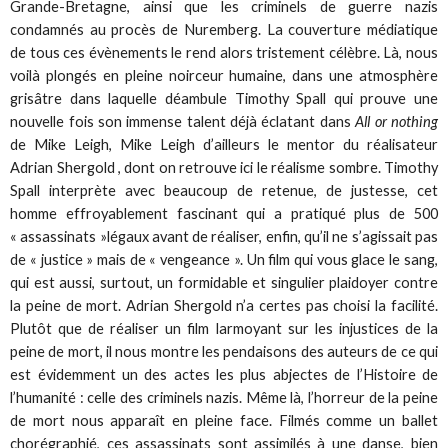
Grande-Bretagne, ainsi que les criminels de guerre nazis
condamnés au procès de Nuremberg. La couverture médiatique
de tous ces évènements le rend alors tristement célèbre. Là, nous
voilà plongés en pleine noirceur humaine, dans une atmosphère
grisâtre dans laquelle déambule Timothy Spall qui prouve une
nouvelle fois son immense talent déjà éclatant dans
All or nothing
de Mike Leigh, Mike Leigh d’ailleurs le mentor du réalisateur
Adrian Shergold , dont on retrouve ici le réalisme sombre. Timothy
Spall interprète avec beaucoup de retenue, de justesse, cet
homme effroyablement fascinant qui a pratiqué plus de 500
« assassinats »légaux avant de réaliser, enfin, qu’il ne s’agissait pas
de « justice » mais de « vengeance ». Un film qui vous glace le sang,
qui est aussi, surtout, un formidable et singulier plaidoyer contre
la peine de mort. Adrian Shergold n’a certes pas choisi la facilité.
Plutôt que de réaliser un film larmoyant sur les injustices de la
peine de mort, il nous montre les pendaisons des auteurs de ce qui
est évidemment un des actes les plus abjectes de l’Histoire de
l’humanité : celle des criminels nazis. Même là, l’horreur de la peine
de mort nous apparaît en pleine face. Filmés comme un ballet
chorégraphié, ces assassinats sont assimilés à une danse, bien