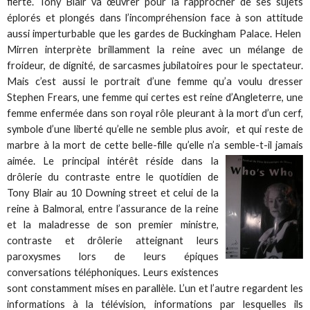
fierté. Tony Blair va œuvrer pour la rapprocher de ses sujets
éplorés et plongés dans l’incompréhension face à son attitude
aussi imperturbable que les gardes de Buckingham Palace. Helen
Mirren interprète brillamment la reine avec un mélange de
froideur, de dignité, de sarcasmes jubilatoires pour le spectateur.
Mais c’est aussi le portrait d’une femme qu’a voulu dresser
Stephen Frears, une femme qui certes est reine d’Angleterre, une
femme enfermée dans son royal rôle pleurant à la mort d’un cerf,
symbole d’une liberté qu’elle ne semble plus avoir, et qui reste de
marbre à la mort de cette belle-fille qu’elle n’a semble-t-il
jamais
aimée. Le principal intérêt réside dans la
drôlerie du contraste entre le quotidien de
Tony Blair au 10 Downing street et celui de la
reine à Balmoral, entre l’assurance de la reine
et la maladresse de son premier ministre,
contraste et drôlerie atteignant leurs
paroxysmes lors de leurs épiques
conversations téléphoniques. Leurs existences
sont constamment mises en parallèle. L’un et l’autre regardent les
informations à la télévision, informations par lesquelles ils