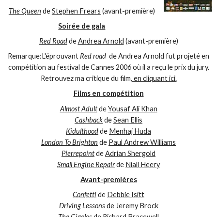
The Queen
de
Stephen Frears
(avant-première)
Soirée de gala
Red Road
de
Andrea Arnold
(avant-première)
Remarque:L'éprouvant
Red road
de Andrea Arnold fut projeté en
compétition au festival de Cannes 2006 où il a reçu le prix du jury.
Retrouvez ma critique du film
, en cliquant ici.
Films en compétition
Almost Adult
de
Yousaf Ali Khan
Cashback
de
Sean Ellis
Kidulthood
de
Menhaj Huda
London To Brighton
de
Paul Andrew Williams
Pierrepoint
de
Adrian Shergold
Small Engine Repair
de
Niall Heery
Avant-premières
Confetti
de
Debbie Isitt
Driving Lessons
de
Jeremy Brock
The Gigolos
de
Richard Bracewell