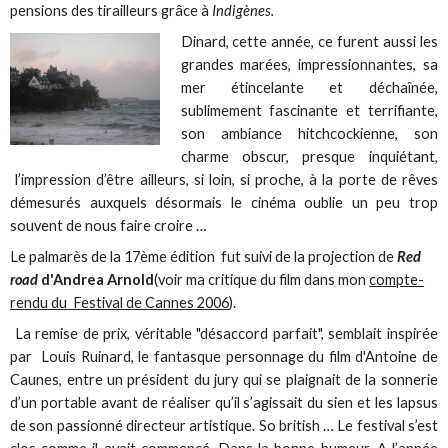
pensions des tirailleurs grâce à
Indigènes.
Dinard, cette année, ce furent aussi les
grandes marées, impressionnantes, sa
mer étincelante et déchaînée,
sublimement fascinante et terrifiante,
son ambiance hitchcockienne, son
charme obscur, presque inquiétant,
l’impression d’être ailleurs, si loin, si proche, à la porte de rêves
démesurés auxquels désormais le cinéma oublie un peu trop
souvent de nous faire croire …
Le palmarès de la 17ème édition fut suivi de la projection de
Red
road
d'Andrea Arnold
(voir ma critique du film dans mon
compte-
rendu du Festival de Cannes 2006
).
La remise de prix, véritable "désaccord parfait", semblait inspirée
par Louis Ruinard, le fantasque personnage du film d'Antoine de
Caunes, entre un président du jury qui se plaignait de la sonnerie
d’un portable avant de réaliser qu’il s’agissait du sien et les lapsus
de son passionné directeur artistique. So british … Le festival s’est