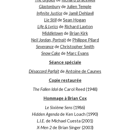
Glastonbury
de
Julien Temple
Infinite Justice
de
Jamil Dehlavil
Lie Still
de
Sean Hogan
Life & Lyrics
de
Richard Laxton
Middletown
de
Brian Kirk
Neil Jordan, Portrait
de
Philippe Pilard
Severance
de
Christopher Smith
Snow Cake
de
Marc Evans
Séance spéciale
Désaccord Parfait
de
Antoine de Caunes
Copie restaurée
The Fallen Idol
de Carol Reed (1948)
Hommage à Brian Cox
Le Sixième Sens
(1986)
Hidden Agenda
de Ken Loach (1990)
L.I.E.
de Michael Cuesta (2001)
X-Men 2
de Brian Singer (2003)