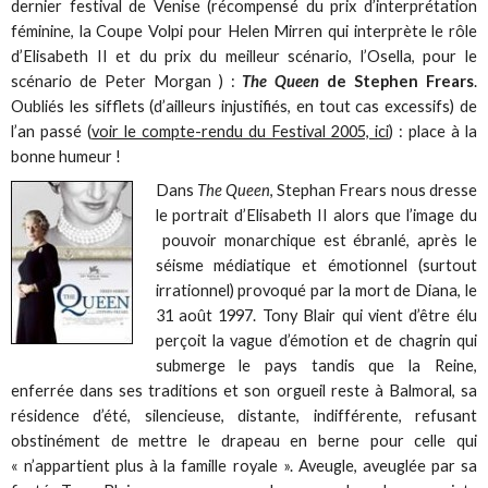
dernier festival de Venise (récompensé du prix d’interprétation
féminine, la Coupe Volpi pour Helen Mirren qui interprète le rôle
d’Elisabeth II et du prix du meilleur scénario, l’Osella, pour le
scénario de Peter Morgan ) :
The Queen
de Stephen Frears
.
Oubliés les sifflets (d’ailleurs injustifiés, en tout cas excessifs) de
l’an passé (
voir le compte-rendu du Festival 2005, ici
) : place à la
bonne humeur !
Dans
The Queen
, Stephan Frears nous dresse
le portrait d’Elisabeth II alors que l’image du
pouvoir monarchique est ébranlé, après le
séisme médiatique et émotionnel (surtout
irrationnel) provoqué par la mort de Diana, le
31 août 1997. Tony Blair qui vient d’être élu
perçoit la vague d’émotion et de chagrin qui
submerge le pays tandis que la Reine,
enferrée dans ses traditions et son orgueil reste à Balmoral, sa
résidence d’été, silencieuse, distante, indifférente, refusant
obstinément de mettre le drapeau en berne pour celle qui
« n’appartient plus à la famille royale ». Aveugle, aveuglée par sa