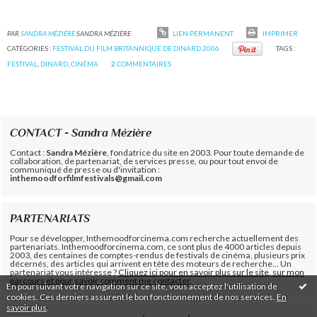
PAR
SANDRA MÉZIÈRE
SANDRA MÉZIÈRE
LIEN PERMANENT
IMPRIMER
CATÉGORIES :
FESTIVAL DU FILM BRITANNIQUE DE DINARD 2006
TAGS :
FESTIVAL
,
DINARD
,
CINÉMA
2
COMMENTAIRES
CONTACT - Sandra Mézière
Contact :
Sandra Mézière
, fondatrice du site en 2003. Pour toute demande de
collaboration, de partenariat, de services presse, ou pour tout envoi de
communiqué de presse ou d'invitation :
inthemoodforfilmfestivals@gmail.com
PARTENARIATS
Pour se développer, Inthemoodforcinema.com recherche actuellement des
partenariats. Inthemoodforcinema.com, ce sont plus de 4000 articles depuis
2003, des centaines de comptes-rendus de festivals de cinéma, plusieurs prix
décernés, des articles qui arrivent en tête des moteurs de recherche... Un
partenariat vous intéresse ?
Cliquez ici pour en savoir plus sur le site, sur mon
parcours et pour savoir comment me contacter.
En poursuivant votre navigation sur ce site, vous acceptez l'utilisation de
cookies. Ces derniers assurent le bon fonctionnement de nos services.
En
savoir plus
.