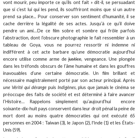
vont mourir, peu importe ce qu’ils ont fait » dit-il, se persuadant
que si c’est lui qui les pend, ils souffriront moins que si un autre
prend sa place... Pour conserver son sentiment d’humanité, il se
cache derrière la légalité de ses actes. Jusqu’à ce qu’il doive
pendre un ami…De ce film sobre et sombre qui frôle parfois
l’abstraction, dont l’obscure photographie le fait ressembler à un
tableau de Goya, vous ne pourrez ressortir ni indemne ni
indifférent à cet acte barbare qu’une démocratie aujourd’hui
encore utilise comme arme de
justice
, vengeance. Une plongée
dans les tréfonds obscurs de l’âme humaine et dans les gouffres
inavouables d’une certaine démocratie. Un film brillant et
nécessaire magistralement porté par son acteur principal. Après
une Vérité qui dérange
puis
Indigènes
, plus que jamais le cinéma se
préoccupe des faits de société et est déterminé à faire avancer
l’Histoire… Rappelons simplement qu’aujourd’hui encore
soixante-dix-huit pays conservent dans leur droit pénal la peine de
mort dont au moins quatre démocraties qui ont exécuté 65
personnes en 2004 : Taiwan (3), le Japon (2), l'Inde (1) et les États-
Unis (59).