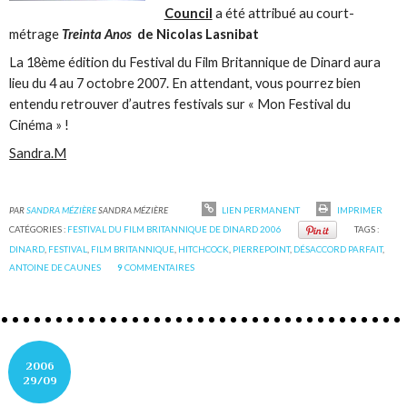
Council
a été attribué au court-
métrage
Treinta Anos
de Nicolas Lasnibat
La 18ème édition du Festival du Film Britannique de Dinard aura
lieu du 4 au 7 octobre 2007. En attendant, vous pourrez bien
entendu retrouver d’autres festivals sur « Mon Festival du
Cinéma » !
Sandra.M
PAR
SANDRA MÉZIÈRE
SANDRA MÉZIÈRE
LIEN PERMANENT
IMPRIMER
CATÉGORIES :
FESTIVAL DU FILM BRITANNIQUE DE DINARD 2006
TAGS :
DINARD
,
FESTIVAL
,
FILM BRITANNIQUE
,
HITCHCOCK
,
PIERREPOINT
,
DÉSACCORD PARFAIT
,
ANTOINE DE CAUNES
9
COMMENTAIRES
2006
29/09