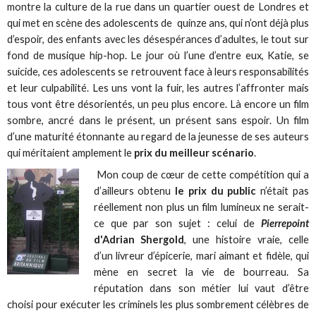
montre la culture de la rue dans un quartier ouest de Londres et
qui met en scène des adolescents de quinze ans, qui n’ont déjà plus
d’espoir, des enfants avec les désespérances d’adultes, le tout sur
fond de musique hip-hop. Le jour où l’une d’entre eux, Katie, se
suicide, ces adolescents se retrouvent face à leurs responsabilités
et leur culpabilité. Les uns vont la fuir, les autres l’affronter mais
tous vont être désorientés, un peu plus encore. Là encore un film
sombre, ancré dans le présent, un présent sans espoir. Un film
d’une maturité étonnante au regard de la jeunesse de ses auteurs
qui méritaient amplement le
prix du meilleur scénario
.
Mon coup de cœur de cette compétition qui a
d’ailleurs obtenu
le prix du public
n’était pas
réellement non plus un film lumineux ne serait-
ce que par son sujet : celui de
Pierrepoint
d'Adrian Shergold
, une histoire vraie, celle
d’un livreur d’épicerie, mari aimant et fidèle, qui
mène en secret la vie de bourreau. Sa
réputation dans son métier lui vaut d’être
choisi pour exécuter les criminels les plus sombrement célèbres de