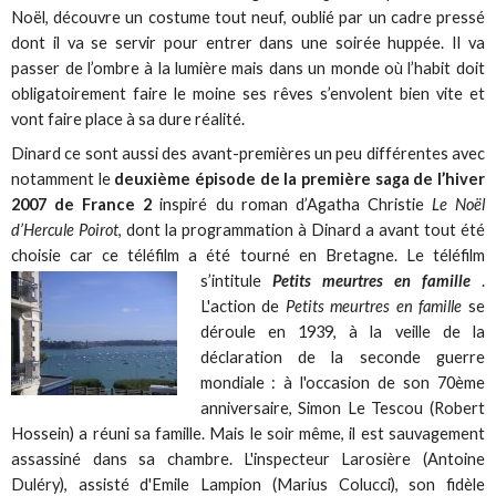
Noël, découvre un costume tout neuf, oublié par un cadre pressé
dont il va se servir pour entrer dans une soirée huppée. Il va
passer de l’ombre à la lumière mais dans un monde où l’habit doit
obligatoirement faire le moine ses rêves s’envolent bien vite et
vont faire place à sa dure réalité.
Dinard ce sont aussi des avant-premières un peu différentes avec
notamment le
deuxième épisode de la première saga de l’hiver
2007 de France 2
inspiré du roman d’Agatha Christie
Le Noël
d’Hercule Poirot
, dont la programmation à Dinard a avant tout été
choisie car ce téléfilm a été tourné en Bretagne. Le téléfilm
s’intitule
Petits meurtres en famille
.
L'action de
Petits meurtres en famille
se
déroule en 1939, à la veille de la
déclaration de la seconde guerre
mondiale : à l'occasion de son 70ème
anniversaire, Simon Le Tescou (Robert
Hossein) a réuni sa famille. Mais le soir même, il est sauvagement
assassiné dans sa chambre. L'inspecteur Larosière (Antoine
Duléry), assisté d'Emile Lampion (Marius Colucci), son fidèle