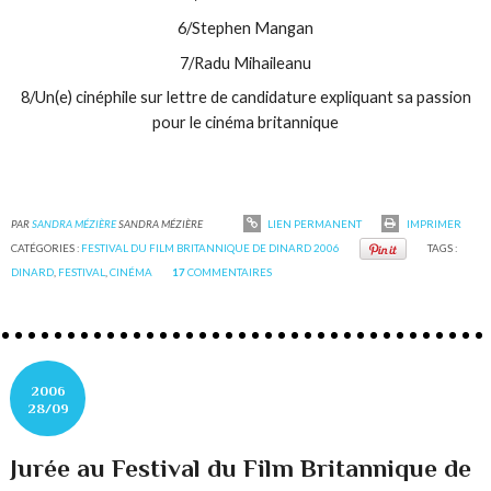
6/Stephen Mangan
7/Radu Mihaileanu
8/Un(e) cinéphile sur lettre de candidature expliquant sa passion
pour le cinéma britannique
PAR
SANDRA MÉZIÈRE
SANDRA MÉZIÈRE
LIEN PERMANENT
IMPRIMER
CATÉGORIES :
FESTIVAL DU FILM BRITANNIQUE DE DINARD 2006
TAGS :
DINARD
,
FESTIVAL
,
CINÉMA
17
COMMENTAIRES
2006
28/09
Jurée au Festival du Film Britannique de