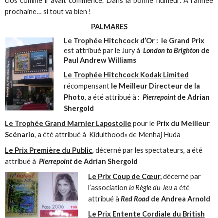
clos comme il avait commencé. Dans la bonne humeur. A l’année
prochaine… si tout va bien !
PALMARES
Le Trophée Hitchcock d’Or : le Grand Prix
est attribué par le Jury à
London to Brighton
de
Paul Andrew Williams
Le Trophée Hitchcock Kodak Limited
récompensant
le Meilleur Directeur de la
Photo
, a été attribué à :
Pierrepoint
de Adrian
Shergold
Le Trophée Grand Marnier Lapostolle
pour le
Prix du Meilleur
Scénario
, a été attribué à Kidulthood» de Menhaj Huda
Le Prix Première du Public
, décerné par les spectateurs, a été
attribué à
Pierrepoint
de Adrian Shergold
Le Prix Coup de Cœur,
décerné par
l’association
la Règle du Jeu
a été
attribué à
Red Road
de Andrea Arnold
Le Prix Entente Cordiale du British