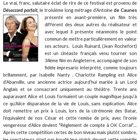
Le vrai, franc, salutaire éclat de rire de ce festival est provenu de
Désaccord parfait
, le troisième long métrage d’Antoine
de Caunes
présenté en avant-première, un film très
différent des deux autres du réalisateur et
avec lequel il présente néanmoins le point
commun de mettre particulièrement en valeur
ses acteurs. Louis Ruinard, (Jean Rochefort)
est un cinéaste français venu tourner son
34ème film en Angleterre, accompagné de son
fidèle impresario interprété, comme toujours
brillamment, par Isabelle Nanty . Charlotte Rampling est Alice
d’Abanville, une ancienne actrice aujourd’hui mariée à un Lord
Anglais et se consacrant uniquement au théâtre. Trente ans
auparavant Alice et Louis formaient un couple magnifique jusqu’à
ce qu’Alice disparaisse de la vie de Louis, sans explication. Alice
doit remettre un prix à Louis, lors de la cérémonie des Batar,
l’équivalent de nos César et cette remise de prix, avec l’ironie
vengeresse d’Alice devient "Règlement de compte à OK Corral"…
Après cette compétition certes de bon niveau mais plutôt sombre,
les spectateurs n’ont pas boudé leur plaisir devant cette comédie