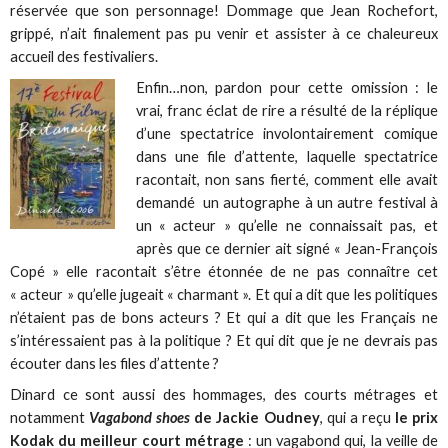
réservée que son personnage! Dommage que Jean Rochefort,
grippé, n’ait finalement pas pu venir et assister à ce chaleureux
accueil des festivaliers.
Enfin…non, pardon pour cette omission : le
vrai, franc éclat de rire a résulté de la réplique
d’une spectatrice involontairement comique
dans une file d’attente, laquelle spectatrice
racontait, non sans fierté, comment elle avait
demandé un autographe à un autre festival à
un « acteur » qu’elle ne connaissait pas, et
après que ce dernier ait signé « Jean-François
Copé » elle racontait s’être étonnée de ne pas connaître cet
« acteur » qu’elle jugeait « charmant ». Et qui a dit que les politiques
n’étaient pas de bons acteurs ? Et qui a dit que les Français ne
s’intéressaient pas à la politique ? Et qui dit que je ne devrais pas
écouter dans les files d’attente ?
Dinard ce sont aussi des hommages, des courts métrages et
notamment
Vagabond shoes
de Jackie Oudney
, qui a reçu
le prix
Kodak du meilleur court métrage
: un vagabond qui, la veille de