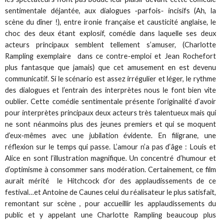
sentimentale déjantée, aux dialogues -parfois- incisifs (Ah, la
scène du dîner !), entre ironie française et causticité anglaise, le
choc des deux étant explosif, comédie dans laquelle ses deux
acteurs principaux semblent tellement s’amuser, (Charlotte
Rampling exemplaire dans ce contre-emploi et Jean Rochefort
plus fantasque que jamais) que cet amusement en est devenu
communicatif. Si le scénario est assez irrégulier et léger, le rythme
des dialogues et l’entrain des interprètes nous le font bien vite
oublier. Cette comédie sentimentale présente l’originalité d’avoir
pour interprètes principaux deux acteurs très talentueux mais qui
ne sont néanmoins plus des jeunes premiers et qui se moquent
d’eux-mêmes avec une jubilation évidente. En filigrane, une
réflexion sur le temps qui passe. L’amour n’a pas d’âge : Louis et
Alice en sont l’illustration magnifique. Un concentré d’humour et
d’optimisme à consommer sans modération. Certainement, ce film
aurait mérité le Hitchcock d’or des applaudissements de ce
festival…et Antoine de Caunes celui du réalisateur le plus satisfait,
remontant sur scène , pour accueillir les applaudissements du
public et y appelant une Charlotte Rampling beaucoup plus