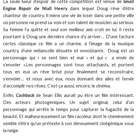
La seule lueur d’espoir de cette compétition est venue de
Small
Engine Repair
de Niall Heery
dans lequel Doug rêve d’être
chanteur de country. Il mène une vie de loser dans une petite ville
où personne ne prend sa voix et son talent de musicien au sérieux.
Sa femme l’a quitté et seul son meilleur ami croit en lui. Il reste
pourtant à Doug une dernière chance d’y arriver… D’une facture
certes classique ce film a un charme, à l’image de la musique
country, d’une mélancolie désuète et envoûtante. Doug est un
personnage qui « se sent bien et mal » et qui « a envie de
s’envoler ».Les personnages sont tous attachants, et portent
tous en eux un rêve brisé pour finalement se reconstruire,
s’envoler… et nous avec eux, nous donnant des ailes et l’envie
d’accomplir nos rêves. C’est ça aussi, encore, le cinéma.
Enfin,
Cashback
de Sean Ellis aurait pu être un film intéressant.
Des acteurs photogéniques. Un sujet original, celui d’un
personnage qui arrête le temps pour capturer la fugacité de la
beauté. Et malheureusement un film racoleur dont le cheminement
semble n’être qu’un prétexte à son dénouement cinégénique sous
la neige.