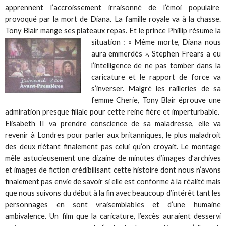
apprennent l’accroissement irraisonné de l’émoi populaire
provoqué par la mort de Diana. La famille royale va à la chasse.
Tony Blair mange ses plateaux repas. Et le prince Phillip résume la
situation : « Même morte,
Diana nous
aura emmerdés ». Stephen Frears a eu
l’intelligence de ne pas tomber dans la
caricature et le rapport de force va
s’inverser. Malgré les railleries de sa
femme Cherie, Tony Blair éprouve une
admiration presque filiale pour cette reine fière et imperturbable.
Elisabeth II va prendre conscience de sa maladresse, elle va
revenir à Londres pour parler aux britanniques, le plus maladroit
des deux n’étant finalement pas celui qu’on croyait. Le montage
mêle astucieusement une dizaine de minutes d’images d’archives
et images de fiction crédibilisant cette histoire dont nous n’avons
finalement pas envie de savoir si elle est conforme à la réalité mais
que nous suivons du début à la fin avec beaucoup d’intérêt tant les
personnages en sont vraisemblables et d’une humaine
ambivalence. Un film que la caricature, l’excès auraient desservi