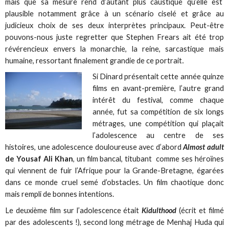
mais que sa mesure rend d’autant plus caustique qu’elle est
plausible notamment grâce à un scénario ciselé et grâce au
judicieux choix de ses deux interprètes principaux. Peut-être
pouvons-nous juste regretter que Stephen Frears ait été trop
révérencieux envers la monarchie, la reine, sarcastique mais
humaine, ressortant finalement grandie de ce portrait
.
Si Dinard présentait cette année quinze
films en avant-première, l’autre grand
intérêt du festival, comme chaque
année, fut sa compétition de six longs
métrages, une compétition qui plaçait
l’adolescence au centre de ses
histoires, une adolescence douloureuse avec d’abord
Almost adult
de Yousaf Ali Khan
, un film bancal, titubant comme ses héroïnes
qui viennent de fuir l’Afrique pour la Grande-Bretagne, égarées
dans ce monde cruel semé d’obstacles. Un film chaotique donc
mais rempli de bonnes intentions.
Le deuxième film sur l’adolescence était
Kidulthood
(écrit et filmé
par des adolescents !), second long métrage de Menhaj Huda qui