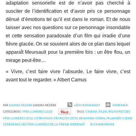
adaptation sensorielle est de n’avoir pas cherché à
susciter de l’identification et d’avoir pris ce personnage
dénué d’émotions tel qu’il est dans le roman. Et de nous
laisser avec nos questions sur ce personnage insondable
et cette sensation paradoxale d’un film qui irradie d’une
fièvre glacée. On se souvient alors de ce plan dans lequel
apparaît Meursault pour la première fois : un être flou, un
mirage peut-être…
« Vivre, c’est faire vivre l’absurde. Le faire vivre, c’est
avant tout le regarder. » Albert Camus
PAR
SANDRA MÉZIÈRE
SANDRA MÉZIÈRE
LIEN PERMANENT
IMPRIMER
CATÉGORIES :
PRIX LUMIERES 2026
TAGS :
CINÉMA
,
FILMS
,
PALMARÈS DES
PRIX LUMIÈRES 2026
,
L'ETRANGER
,
FRANÇOIS OZON
,
BENJAMIN VOISIN
,
PALMARÈS 31ÈME
CÉRÉMONIE DES PRIX LUMIÈRES DE LA PRESSE INTERNAT
0
COMMENTAIRE