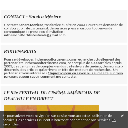
CONTACT - Sandra Mézière
Contact :
Sandra Mézière
, fondatrice du site en 2003. Pour toute demande de
collaboration, de partenariat, de services presse, ou pour tout envoi de
communiqué de presse ou d'invitation :
inthemoodforfilmfestivals@gmail.com
PARTENARIATS
Pour se développer, Inthemoodforcinema.com recherche actuellement des
partenariats. Inthemoodforcinema.com, ce sont plus de 4000 articles depuis
2003, des centaines de comptes-rendus de festivals de cinéma, plusieurs prix
décernés, des articles qui arrivent en tête des moteurs de recherche... Un
partenariat vous intéresse ?
Cliquez ici pour en savoir plus sur le site, sur mon
parcours et pour savoir comment me contacter.
LE 52e FESTIVAL DU CINÉMA AMÉRICAIN DE
DEAUVILLE EN DIRECT
En poursuivant votre navigation sur ce site, vous acceptez l'utilisation de
cookies. Ces derniers assurent le bon fonctionnement de nos services.
En
savoir plus
.