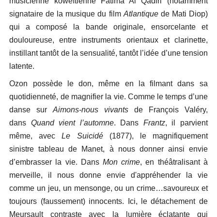
musicienne koweïtienne Fatima Al Qadiri (notamment
signataire de la musique du film
Atlantique
de Mati Diop)
qui a composé la bande originale, ensorcelante et
douloureuse, entre instruments orientaux et clarinette,
instillant tantôt de la sensualité, tantôt l’idée d’une tension
latente.
Ozon possède le don, même en la filmant dans sa
quotidienneté, de magnifier la vie. Comme le temps d’une
danse sur
Aimons-nous vivants
de François Valéry,
dans
Quand vient l’automne
. Dans
Frantz
, il parvient
même, avec
Le Suicidé
(1877), le magnifiquement
sinistre tableau de Manet, à nous donner ainsi envie
d’embrasser la vie. Dans
Mon crime
, en théâtralisant à
merveille, il nous donne envie d'appréhender la vie
comme un jeu, un mensonge, ou un crime…savoureux et
toujours (faussement) innocents. Ici, le détachement de
Meursault contraste avec la lumière éclatante qui