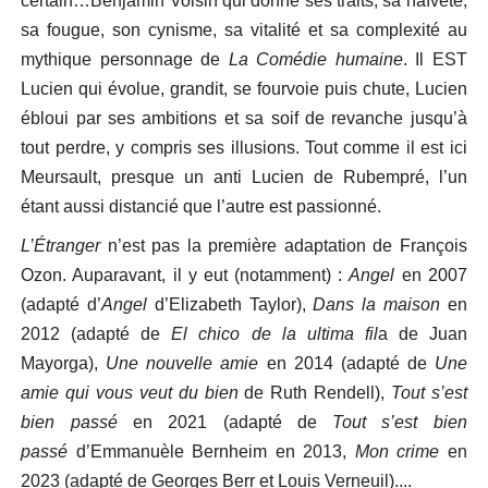
certain…Benjamin Voisin qui donne ses traits, sa naïveté,
sa fougue, son cynisme, sa vitalité et sa complexité au
mythique personnage de
La Comédie humaine
. Il EST
Lucien qui évolue, grandit, se fourvoie puis chute, Lucien
ébloui par ses ambitions et sa soif de revanche jusqu’à
tout perdre, y compris ses illusions. Tout comme il est ici
Meursault, presque un anti Lucien de Rubempré, l’un
étant aussi distancié que l’autre est passionné.
L’Étranger
n’est pas la première adaptation de François
Ozon. Auparavant, il y eut (notamment) :
Angel
en 2007
(adapté d’
Angel
d’Elizabeth Taylor),
Dans la maison
en
2012 (adapté de
El chico de la ultima fil
a de Juan
Mayorga),
Une nouvelle amie
en 2014 (adapté de
Une
amie qui vous veut du bien
de Ruth Rendell),
Tout s’est
bien passé
en 2021 (adapté de
Tout s’est bien
passé
d’Emmanuèle Bernheim en 2013,
Mon crime
en
2023 (adapté de Georges Berr et Louis Verneuil)....