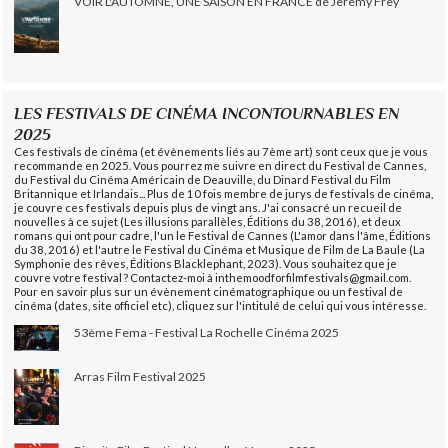
VOIR L'AUTOMNE, UNE SAISON EN FRANCE de Jeremy Frey
LES FESTIVALS DE CINÉMA INCONTOURNABLES EN
2025
Ces festivals de cinéma (et évènements liés au 7ème art) sont ceux que je vous
recommande en 2025. Vous pourrez me suivre en direct du Festival de Cannes,
du Festival du Cinéma Américain de Deauville, du Dinard Festival du Film
Britannique et Irlandais... Plus de 10 fois membre de jurys de festivals de cinéma,
je couvre ces festivals depuis plus de vingt ans. J'ai consacré un recueil de
nouvelles à ce sujet (Les illusions parallèles, Éditions du 38, 2016), et deux
romans qui ont pour cadre, l'un le Festival de Cannes (L'amor dans l'âme, Éditions
du 38, 2016) et l'autre le Festival du Cinéma et Musique de Film de La Baule (La
Symphonie des rêves, Éditions Blacklephant, 2023). Vous souhaitez que je
couvre votre festival ? Contactez-moi à inthemoodforfilmfestivals@gmail.com.
Pour en savoir plus sur un évènement cinématographique ou un festival de
cinéma (dates, site officiel etc), cliquez sur l'intitulé de celui qui vous intéresse.
53ème Fema - Festival La Rochelle Cinéma 2025
Arras Film Festival 2025