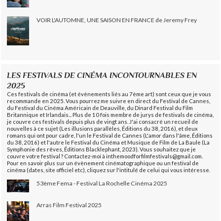
VOIR L'AUTOMNE, UNE SAISON EN FRANCE de Jeremy Frey
LES FESTIVALS DE CINÉMA INCONTOURNABLES EN
2025
Ces festivals de cinéma (et évènements liés au 7ème art) sont ceux que je vous
recommande en 2025. Vous pourrez me suivre en direct du Festival de Cannes,
du Festival du Cinéma Américain de Deauville, du Dinard Festival du Film
Britannique et Irlandais... Plus de 10 fois membre de jurys de festivals de cinéma,
je couvre ces festivals depuis plus de vingt ans. J'ai consacré un recueil de
nouvelles à ce sujet (Les illusions parallèles, Éditions du 38, 2016), et deux
romans qui ont pour cadre, l'un le Festival de Cannes (L'amor dans l'âme, Éditions
du 38, 2016) et l'autre le Festival du Cinéma et Musique de Film de La Baule (La
Symphonie des rêves, Éditions Blacklephant, 2023). Vous souhaitez que je
couvre votre festival ? Contactez-moi à inthemoodforfilmfestivals@gmail.com.
Pour en savoir plus sur un évènement cinématographique ou un festival de
cinéma (dates, site officiel etc), cliquez sur l'intitulé de celui qui vous intéresse.
53ème Fema - Festival La Rochelle Cinéma 2025
Arras Film Festival 2025