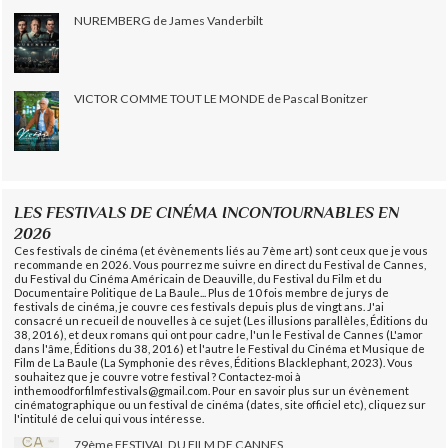
NUREMBERG de James Vanderbilt
VICTOR COMME TOUT LE MONDE de Pascal Bonitzer
LES FESTIVALS DE CINÉMA INCONTOURNABLES EN
2026
Ces festivals de cinéma (et évènements liés au 7ème art) sont ceux que je vous
recommande en 2026. Vous pourrez me suivre en direct du Festival de Cannes,
du Festival du Cinéma Américain de Deauville, du Festival du Film et du
Documentaire Politique de La Baule... Plus de 10 fois membre de jurys de
festivals de cinéma, je couvre ces festivals depuis plus de vingt ans. J'ai
consacré un recueil de nouvelles à ce sujet (Les illusions parallèles, Éditions du
38, 2016), et deux romans qui ont pour cadre, l'un le Festival de Cannes (L'amor
dans l'âme, Éditions du 38, 2016) et l'autre le Festival du Cinéma et Musique de
Film de La Baule (La Symphonie des rêves, Éditions Blacklephant, 2023). Vous
souhaitez que je couvre votre festival ? Contactez-moi à
inthemoodforfilmfestivals@gmail.com. Pour en savoir plus sur un évènement
cinématographique ou un festival de cinéma (dates, site officiel etc), cliquez sur
l'intitulé de celui qui vous intéresse.
79ème FESTIVAL DU FILM DE CANNES