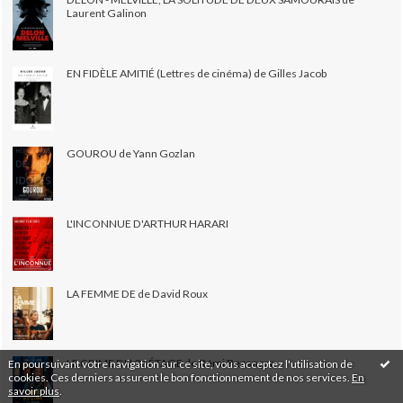
Laurent Galinon
EN FIDÈLE AMITIÉ (Lettres de cinéma) de Gilles Jacob
GOUROU de Yann Gozlan
L'INCONNUE D'ARTHUR HARARI
LA FEMME DE de David Roux
LE CRIME DU 3e ÉTAGE de Rémi Bezançon
En poursuivant votre navigation sur ce site, vous acceptez l'utilisation de
cookies. Ces derniers assurent le bon fonctionnement de nos services.
En
savoir plus
.