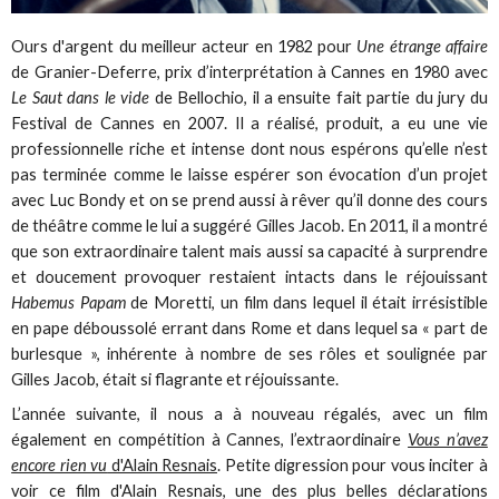
Ours d'argent du meilleur acteur en 1982 pour
Une étrange affaire
de Granier-Deferre, prix d’interprétation à Cannes en 1980 avec
Le Saut dans le vide
de Bellochio, il a ensuite fait partie du jury du
Festival de Cannes en 2007. Il a réalisé, produit, a eu une vie
professionnelle riche et intense dont nous espérons qu’elle n’est
pas terminée comme le laisse espérer son évocation d’un projet
avec Luc Bondy et on se prend aussi à rêver qu’il donne des cours
de théâtre comme le lui a suggéré Gilles Jacob. En 2011, il a montré
que son extraordinaire talent mais aussi sa capacité à surprendre
et doucement provoquer restaient intacts dans le réjouissant
Habemus Papam
de Moretti, un film dans lequel il était irrésistible
en pape déboussolé errant dans Rome et dans lequel sa « part de
burlesque », inhérente à nombre de ses rôles et soulignée par
Gilles Jacob, était si flagrante et réjouissante.
L’année suivante, il nous a à nouveau régalés, avec un film
également en compétition à Cannes, l’extraordinaire
Vous n’avez
encore rien vu
d'Alain Resnais
. Petite digression pour vous inciter à
voir ce film d'Alain Resnais, une des plus belles déclarations