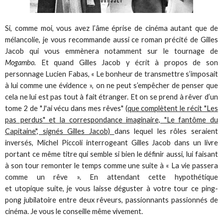
Si, comme moi, vous avez l’âme éprise de cinéma autant que de
mélancolie, je vous recommande aussi ce roman précité de Gilles
Jacob qui vous emmènera notamment sur le tournage de
Mogambo.
Et quand Gilles Jacob y écrit à propos de son
personnage Lucien Fabas, « Le bonheur de transmettre s’imposait
à lui comme une évidence », on ne peut s’empêcher de penser que
cela ne lui est pas tout à fait étranger. Et on se prend à rêver d’un
tome 2 de "J'ai vécu dans mes rêves"
(que complètent le récit "Les
pas perdus" et la correspondance imaginaire, "Le fantôme du
Capitaine", signés Gilles Jacob)
dans lequel les rôles seraient
inversés, Michel Piccoli interrogeant Gilles Jacob dans un livre
portant ce même titre qui semble si bien le définir aussi, lui faisant
à son tour remonter le temps comme une suite à « La vie passera
comme un rêve ». En attendant cette hypothétique
et utopique suite, je vous laisse déguster à votre tour ce ping-
pong jubilatoire entre deux rêveurs, passionnants passionnés de
cinéma. Je vous le conseille même vivement.