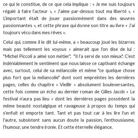
ce qui le constitue, de ce que cela implique : « Je me suis toujours
régalé à faire l’acteur », « J’aime par-dessus tout ma liberté », «
L’important était de jouer passionnément dans des œuvres
passionnantes », et cette phrase qui donne son titre au livre « J’ai
toujours vécu dans mes rêves ».
Celui qui, comme il le dit lui-même, a « beaucoup joué les bizarres
mais pas tellement les voyous » aimerait que l’on dise de lui :
"Michel Piccoli a aimé son métier", "Il l’a servi de son mieux". C’est
indéniablement le sentiment que nous laisse ce captivant échange
avec, surtout, celui de sa mélancolie et même "ce quelque chose
plus fort que la mélancolie" dont sont empreintes les dernières
pages, celles du chapitre « Vieillir » absolument bouleversantes,
cette fois comme un écho au dernier roman de Gilles Jacob « Le
festival n’aura pas lieu » dont les dernières pages possèdent la
même beauté nostalgique et ravageuse à propos du temps qui
s’enfuit et emporte tant. Tant et pas tout car à les lire l'un et
l'autre, subsistent sans aucun doute la passion, l’enthousiasme,
l’humour, une tendre ironie. Et cette éternelle élégance.