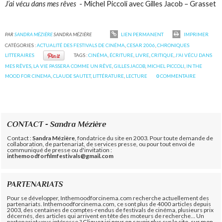
J’ai vécu dans mes rêves
- Michel Piccoli avec Gilles Jacob – Grasset
PAR
SANDRA MÉZIÈRE
SANDRA MÉZIÈRE
LIEN PERMANENT
IMPRIMER
CATÉGORIES :
ACTUALITÉ DES FESTIVALS DE CINÉMA
,
CESAR 2006
,
CHRONIQUES
LITTERAIRES
TAGS :
CINÉMA
,
ÉCRITURE
,
LIVRE
,
CRITIQUE
,
J'AI VÉCU DANS
MES RÊVES
,
LA VIE PASSERA COMME UN RÊVE
,
GILLES JACOB
,
MICHEL PICCOLI
,
IN THE
MOOD FOR CINEMA
,
CLAUDE SAUTET
,
LITTÉRATURE
,
LECTURE
0
COMMENTAIRE
CONTACT - Sandra Mézière
Contact :
Sandra Mézière
, fondatrice du site en 2003. Pour toute demande de
collaboration, de partenariat, de services presse, ou pour tout envoi de
communiqué de presse ou d'invitation :
inthemoodforfilmfestivals@gmail.com
PARTENARIATS
Pour se développer, Inthemoodforcinema.com recherche actuellement des
partenariats. Inthemoodforcinema.com, ce sont plus de 4000 articles depuis
2003, des centaines de comptes-rendus de festivals de cinéma, plusieurs prix
décernés, des articles qui arrivent en tête des moteurs de recherche... Un
partenariat vous intéresse ?
Cliquez ici pour en savoir plus sur le site, sur mon