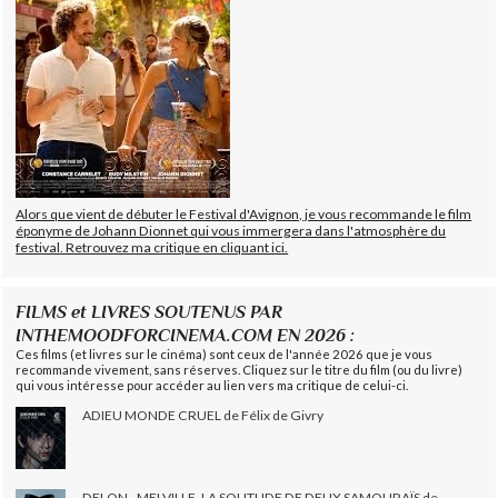
Alors que vient de débuter le Festival d'Avignon, je vous recommande le film
éponyme de Johann Dionnet qui vous immergera dans l'atmosphère du
festival. Retrouvez ma critique en cliquant ici.
FILMS et LIVRES SOUTENUS PAR
INTHEMOODFORCINEMA.COM EN 2026 :
Ces films (et livres sur le cinéma) sont ceux de l'année 2026 que je vous
recommande vivement, sans réserves. Cliquez sur le titre du film (ou du livre)
qui vous intéresse pour accéder au lien vers ma critique de celui-ci.
ADIEU MONDE CRUEL de Félix de Givry
DELON - MELVILLE, LA SOLITUDE DE DEUX SAMOURAÏS de