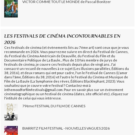
VICTOR COMME TOUT LE MONDE de Pascal Bonitzer
LES FESTIVALS DE CINÉMA INCONTOURNABLES EN
2026
Ces festivals de cinéma (et évènements liés au 7ème art) sont ceux que je vous
recommande en 2026. Vous pourrez me suivre en direct du Festival de Cannes,
du Festival du Cinéma Américain de Deauville, du Festival du Film et du
Documentaire Politique de La Baule... Plus de 10 fois membre de jurys de
festivals de cinéma, je couvre ces festivals depuis plus de vingt ans. J'ai
consacré un recueil de nouvelles à ce sujet (Les illusions parallèles, Éditions du
38, 2016), et deux romans qui ont pour cadre, l'un le Festival de Cannes (L'amor
dans l'âme, Éditions du 38, 2016) et l'autre le Festival du Cinéma et Musique de
Film de La Baule (La Symphonie des rêves, Éditions Blacklephant, 2023). Vous
souhaitez que je couvre votre festival ? Contactez-moi à
inthemoodforfilmfestivals@gmail.com. Pour en savoir plus sur un évènement
cinématographique ou un festival de cinéma (dates, site officiel etc), cliquez sur
l'intitulé de celui qui vous intéresse.
79ème FESTIVAL DU FILM DE CANNES
BIARRITZ FILM FESTIVAL - NOUVELLES VAGUES 2026