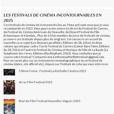
LES FESTIVALS DE CINÉMA INCONTOURNABLES EN
2025
Ces festivals de cinéma (et évènements liés au 7ème art) sont ceux que je vous
recommande en 2025. Vous pourrez me suivre en direct du Festival de Cannes,
du Festival du Cinéma Américain de Deauville, du Dinard Festival du Film
Britannique et Irlandais... Plus de 10 fois membre de jurys de festivals de cinéma,
je couvre ces festivals depuis plus de vingt ans. J'ai consacré un recueil de
nouvelles à ce sujet (Les illusions parallèles, Éditions du 38, 2016), et deux
romans qui ont pour cadre, l'un le Festival de Cannes (L'amor dans l'âme, Éditions
du 38, 2016) et l'autre le Festival du Cinéma et Musique de Film de La Baule (La
Symphonie des rêves, Éditions Blacklephant, 2023). Vous souhaitez que je
couvre votre festival ? Contactez-moi à inthemoodforfilmfestivals@gmail.com.
Pour en savoir plus sur un évènement cinématographique ou un festival de
cinéma (dates, site officiel etc), cliquez sur l'intitulé de celui qui vous intéresse.
53ème Fema - Festival La Rochelle Cinéma 2025
Arras Film Festival 2025
Biarritz Film Festival Nouvelles Vagues 2025