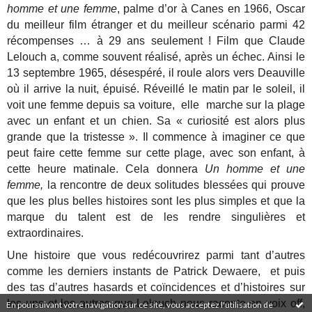
homme et une femme
, palme d’or à Canes en 1966, Oscar
du meilleur film étranger et du meilleur scénario parmi 42
récompenses … à 29 ans seulement ! Film que Claude
Lelouch a, comme souvent réalisé, après un échec. Ainsi le
13 septembre 1965, désespéré, il roule alors vers Deauville
où il arrive la nuit, épuisé. Réveillé le matin par le soleil, il
voit une femme depuis sa voiture, elle marche sur la plage
avec un enfant et un chien. Sa « curiosité est alors plus
grande que la tristesse ». Il commence à imaginer ce que
peut faire cette femme sur cette plage, avec son enfant, à
cette heure matinale. Cela donnera
Un homme et une
femme,
la rencontre de deux solitudes blessées qui prouve
que les plus belles histoires sont les plus simples et que la
marque du talent est de les rendre singulières et
extraordinaires.
Une histoire que vous redécouvrirez parmi tant d’autres
comme les derniers instants de Patrick Dewaere, et puis
des tas d’autres hasards et coïncidences et d’histoires sur
les uns et les autres que Lelouch nous raconte en voix off,
En poursuivant votre navigation sur ce site, vous acceptez l'utilisation de