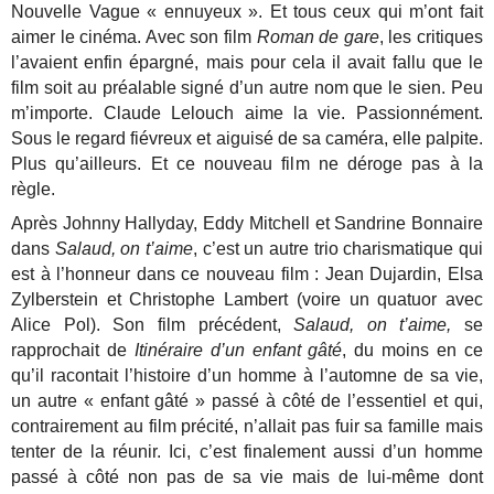
Nouvelle Vague « ennuyeux ». Et tous ceux qui m’ont fait
aimer le cinéma. Avec son film
Roman de gare
, les critiques
l’avaient enfin épargné, mais pour cela il avait fallu que le
film soit au préalable signé d’un autre nom que le sien. Peu
m’importe. Claude Lelouch aime la vie. Passionnément.
Sous le regard fiévreux et aiguisé de sa caméra, elle palpite.
Plus qu’ailleurs. Et ce nouveau film ne déroge pas à la
règle.
Après Johnny Hallyday, Eddy Mitchell et Sandrine Bonnaire
dans
Salaud, on t’aime
, c’est un autre trio charismatique qui
est à l’honneur dans ce nouveau film : Jean Dujardin, Elsa
Zylberstein et Christophe Lambert (voire un quatuor avec
Alice Pol). Son film précédent,
Salaud, on t’aime,
se
rapprochait de
Itinéraire d’un enfant gâté
, du moins en ce
qu’il racontait l’histoire d’un homme à l’automne de sa vie,
un autre « enfant gâté » passé à côté de l’essentiel et qui,
contrairement au film précité, n’allait pas fuir sa famille mais
tenter de la réunir. Ici, c’est finalement aussi d’un homme
passé à côté non pas de sa vie mais de lui-même dont