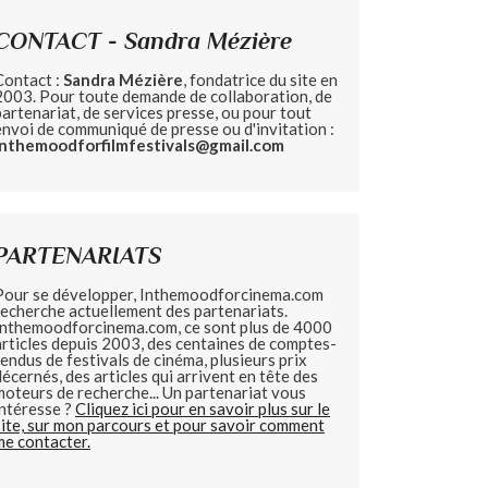
CONTACT - Sandra Mézière
Contact :
Sandra Mézière
, fondatrice du site en
2003. Pour toute demande de collaboration, de
partenariat, de services presse, ou pour tout
envoi de communiqué de presse ou d'invitation :
inthemoodforfilmfestivals@gmail.com
PARTENARIATS
Pour se développer, Inthemoodforcinema.com
recherche actuellement des partenariats.
Inthemoodforcinema.com, ce sont plus de 4000
articles depuis 2003, des centaines de comptes-
rendus de festivals de cinéma, plusieurs prix
décernés, des articles qui arrivent en tête des
moteurs de recherche... Un partenariat vous
intéresse ?
Cliquez ici pour en savoir plus sur le
site, sur mon parcours et pour savoir comment
me contacter.