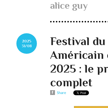
alice guy
Festival d
2025
31/08
Américain 
2025 : le 
complet
Share