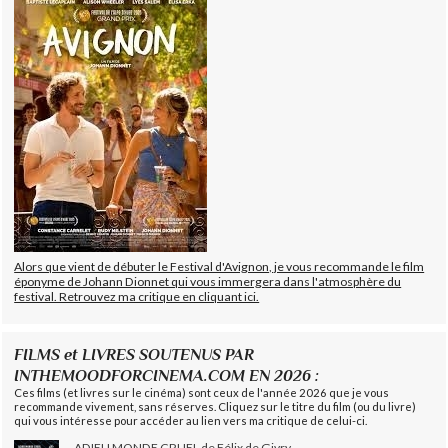
Alors que vient de débuter le Festival d'Avignon, je vous recommande le film
éponyme de Johann Dionnet qui vous immergera dans l'atmosphère du
festival. Retrouvez ma critique en cliquant ici.
FILMS et LIVRES SOUTENUS PAR
INTHEMOODFORCINEMA.COM EN 2026 :
Ces films (et livres sur le cinéma) sont ceux de l'année 2026 que je vous
recommande vivement, sans réserves. Cliquez sur le titre du film (ou du livre)
qui vous intéresse pour accéder au lien vers ma critique de celui-ci.
ADIEU MONDE CRUEL de Félix de Givry