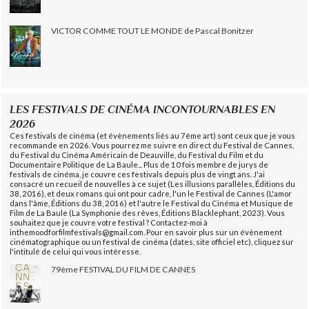
VICTOR COMME TOUT LE MONDE de Pascal Bonitzer
LES FESTIVALS DE CINÉMA INCONTOURNABLES EN
2026
Ces festivals de cinéma (et évènements liés au 7ème art) sont ceux que je vous
recommande en 2026. Vous pourrez me suivre en direct du Festival de Cannes,
du Festival du Cinéma Américain de Deauville, du Festival du Film et du
Documentaire Politique de La Baule... Plus de 10 fois membre de jurys de
festivals de cinéma, je couvre ces festivals depuis plus de vingt ans. J'ai
consacré un recueil de nouvelles à ce sujet (Les illusions parallèles, Éditions du
38, 2016), et deux romans qui ont pour cadre, l'un le Festival de Cannes (L'amor
dans l'âme, Éditions du 38, 2016) et l'autre le Festival du Cinéma et Musique de
Film de La Baule (La Symphonie des rêves, Éditions Blacklephant, 2023). Vous
souhaitez que je couvre votre festival ? Contactez-moi à
inthemoodforfilmfestivals@gmail.com. Pour en savoir plus sur un évènement
cinématographique ou un festival de cinéma (dates, site officiel etc), cliquez sur
l'intitulé de celui qui vous intéresse.
79ème FESTIVAL DU FILM DE CANNES