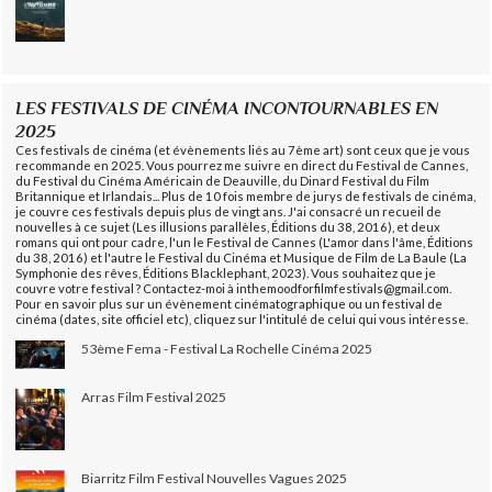
LES FESTIVALS DE CINÉMA INCONTOURNABLES EN
2025
Ces festivals de cinéma (et évènements liés au 7ème art) sont ceux que je vous
recommande en 2025. Vous pourrez me suivre en direct du Festival de Cannes,
du Festival du Cinéma Américain de Deauville, du Dinard Festival du Film
Britannique et Irlandais... Plus de 10 fois membre de jurys de festivals de cinéma,
je couvre ces festivals depuis plus de vingt ans. J'ai consacré un recueil de
nouvelles à ce sujet (Les illusions parallèles, Éditions du 38, 2016), et deux
romans qui ont pour cadre, l'un le Festival de Cannes (L'amor dans l'âme, Éditions
du 38, 2016) et l'autre le Festival du Cinéma et Musique de Film de La Baule (La
Symphonie des rêves, Éditions Blacklephant, 2023). Vous souhaitez que je
couvre votre festival ? Contactez-moi à inthemoodforfilmfestivals@gmail.com.
Pour en savoir plus sur un évènement cinématographique ou un festival de
cinéma (dates, site officiel etc), cliquez sur l'intitulé de celui qui vous intéresse.
53ème Fema - Festival La Rochelle Cinéma 2025
Arras Film Festival 2025
Biarritz Film Festival Nouvelles Vagues 2025