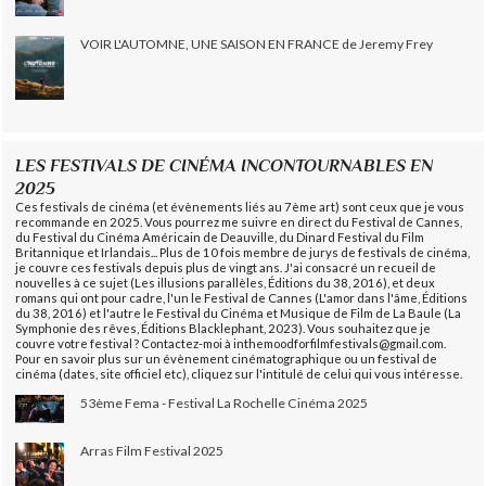
VOIR L'AUTOMNE, UNE SAISON EN FRANCE de Jeremy Frey
LES FESTIVALS DE CINÉMA INCONTOURNABLES EN
2025
Ces festivals de cinéma (et évènements liés au 7ème art) sont ceux que je vous
recommande en 2025. Vous pourrez me suivre en direct du Festival de Cannes,
du Festival du Cinéma Américain de Deauville, du Dinard Festival du Film
Britannique et Irlandais... Plus de 10 fois membre de jurys de festivals de cinéma,
je couvre ces festivals depuis plus de vingt ans. J'ai consacré un recueil de
nouvelles à ce sujet (Les illusions parallèles, Éditions du 38, 2016), et deux
romans qui ont pour cadre, l'un le Festival de Cannes (L'amor dans l'âme, Éditions
du 38, 2016) et l'autre le Festival du Cinéma et Musique de Film de La Baule (La
Symphonie des rêves, Éditions Blacklephant, 2023). Vous souhaitez que je
couvre votre festival ? Contactez-moi à inthemoodforfilmfestivals@gmail.com.
Pour en savoir plus sur un évènement cinématographique ou un festival de
cinéma (dates, site officiel etc), cliquez sur l'intitulé de celui qui vous intéresse.
53ème Fema - Festival La Rochelle Cinéma 2025
Arras Film Festival 2025