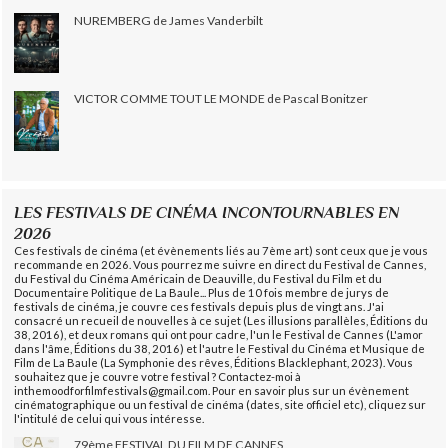
NUREMBERG de James Vanderbilt
VICTOR COMME TOUT LE MONDE de Pascal Bonitzer
LES FESTIVALS DE CINÉMA INCONTOURNABLES EN
2026
Ces festivals de cinéma (et évènements liés au 7ème art) sont ceux que je vous
recommande en 2026. Vous pourrez me suivre en direct du Festival de Cannes,
du Festival du Cinéma Américain de Deauville, du Festival du Film et du
Documentaire Politique de La Baule... Plus de 10 fois membre de jurys de
festivals de cinéma, je couvre ces festivals depuis plus de vingt ans. J'ai
consacré un recueil de nouvelles à ce sujet (Les illusions parallèles, Éditions du
38, 2016), et deux romans qui ont pour cadre, l'un le Festival de Cannes (L'amor
dans l'âme, Éditions du 38, 2016) et l'autre le Festival du Cinéma et Musique de
Film de La Baule (La Symphonie des rêves, Éditions Blacklephant, 2023). Vous
souhaitez que je couvre votre festival ? Contactez-moi à
inthemoodforfilmfestivals@gmail.com. Pour en savoir plus sur un évènement
cinématographique ou un festival de cinéma (dates, site officiel etc), cliquez sur
l'intitulé de celui qui vous intéresse.
79ème FESTIVAL DU FILM DE CANNES