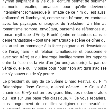
hymne palpitant à la vie que l'écriture permet de sublimer,
surmonter, exalter, romancer pour qu'elle devienne
intensément romanesque à l'image de ce film qui est aussi
enflammé et flamboyant, comme son héroïne, en contraste
avec les paysages ombrageux du Yorkshire. Un film au
romantisme sombre, envoûtant, parsemé de références au
roman mythique d'Emily Brontë (entre embardées dans le
genre fantastique - dont une remarquable scène de dîner qui
est aussi un hommage à la force poignante et dévastatrice
de l’imaginaire - et relation tumultueuse et passionnelle
avec son frère) et qui interroge intelligemment les rapports
entre la fiction et la vie d'un (ou une) auteur(e), la part de
vérité qu’elle ou il y puise pour nourrir son art, qu’il s’agisse
de s’y sauver ou de s’y perdre.
Le président du jury de ce 33ème Dinard Festival du Film
Britannique, José Garcia, a ainsi déclaré : « On a été
unanimes.
Emily
est un très grand film, très moderne alors
qu'il est sur une base très classique. »
Je vous reparlerai
plus longuement de ce film vertigineux de beauté et