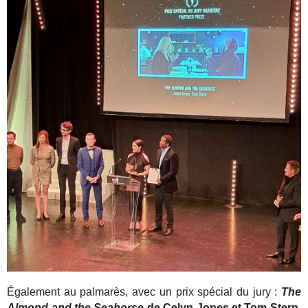
Également au palmarès, avec un prix spécial du jury :
The
Almond and the Seahorse
de Celyn Jones et Tom Stern
,