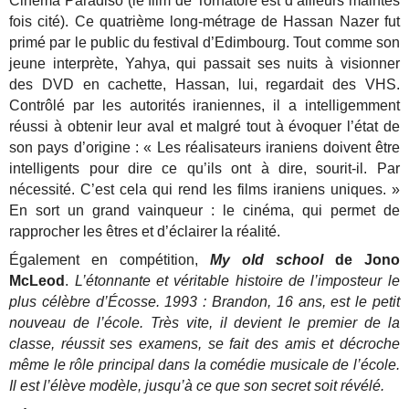
Cinéma Paradiso (le film de Tornatore est d’ailleurs maintes
fois cité).
Ce quatrième long-métrage de Hassan Nazer fut
primé par le public du festival d’Edimbourg. Tout comme son
jeune interprète, Yahya, qui passait ses nuits à visionner
des DVD en cachette, Hassan, lui, regardait des VHS.
Contrôlé par les autorités iraniennes, il a intelligemment
réussi à obtenir leur aval et malgré tout à évoquer l’état de
son pays d’origine : « Les réalisateurs iraniens doivent être
intelligents pour dire ce qu’ils ont à dire, sourit-il. Par
nécessité. C’est cela qui rend les films iraniens uniques. »
En sort un grand vainqueur : le cinéma, qui permet de
rapprocher les êtres et d’éclairer la réalité.
Également en compétition,
My old school
de Jono
McLeod
.
L’étonnante et véritable histoire de l’imposteur le
plus célèbre d’Écosse. 1993 : Brandon, 16 ans, est le petit
nouveau de l’école. Très vite, il devient le premier de la
classe, réussit ses examens, se fait des amis et décroche
même le rôle principal dans la comédie musicale de l’école.
Il est l’élève modèle, jusqu’à ce que son secret soit révélé.