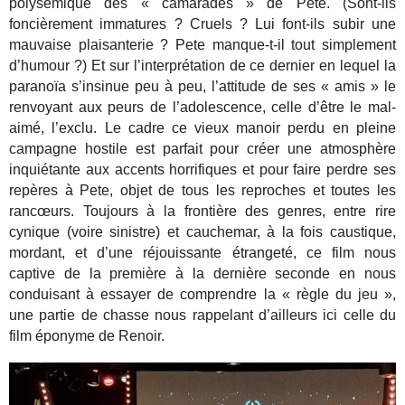
polysémique des « camarades » de Pete. (Sont-ils
foncièrement immatures ? Cruels ? Lui font-ils subir une
mauvaise plaisanterie ? Pete manque-t-il tout simplement
d’humour ?) Et sur l’interprétation de ce dernier en lequel la
paranoïa s’insinue peu à peu, l’attitude de ses « amis » le
renvoyant aux peurs de l’adolescence, celle d’être le mal-
aimé, l’exclu. Le cadre ce vieux manoir perdu en pleine
campagne hostile est parfait pour créer une atmosphère
inquiétante aux accents horrifiques et pour faire perdre ses
repères à Pete, objet de tous les reproches et toutes les
rancœurs. Toujours à la frontière des genres, entre rire
cynique (voire sinistre) et cauchemar, à la fois caustique,
mordant, et d’une réjouissante étrangeté, ce film nous
captive de la première à la dernière seconde en nous
conduisant à essayer de comprendre la « règle du jeu »,
une partie de chasse nous rappelant d’ailleurs ici celle du
film éponyme de Renoir.