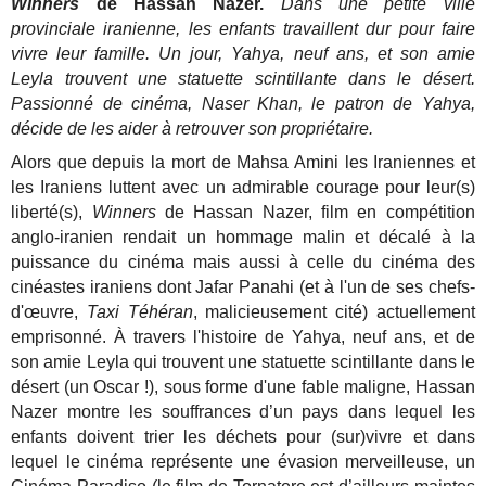
Winners
de Hassan Nazer.
Dans une petite ville
provinciale iranienne, les enfants travaillent dur pour faire
vivre leur famille. Un jour, Yahya, neuf ans, et son amie
Leyla trouvent une statuette scintillante dans le désert.
Passionné de cinéma, Naser Khan, le patron de Yahya,
décide de les aider à retrouver son propriétaire.
Alors que depuis la mort de Mahsa Amini les Iraniennes et
les Iraniens luttent avec un admirable courage pour leur(s)
liberté(s),
Winners
de Hassan Nazer, film en compétition
anglo-iranien rendait un hommage malin et décalé à la
puissance du cinéma mais aussi à celle du cinéma des
cinéastes iraniens dont Jafar Panahi (et à l'un de ses chefs-
d'œuvre,
Taxi Téhéran
, malicieusement cité) actuellement
emprisonné. À travers l'histoire de Yahya, neuf ans, et de
son amie Leyla qui trouvent une statuette scintillante dans le
désert (un Oscar !), sous forme d'une fable maligne, Hassan
Nazer montre les souffrances d’un pays dans lequel les
enfants doivent trier les déchets pour (sur)vivre et dans
lequel le cinéma représente une évasion merveilleuse, un