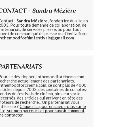
CONTACT - Sandra Mézière
Contact :
Sandra Mézière
, fondatrice du site en
2003. Pour toute demande de collaboration, de
partenariat, de services presse, ou pour tout
envoi de communiqué de presse ou d'invitation :
inthemoodforfilmfestivals@gmail.com
PARTENARIATS
Pour se développer, Inthemoodforcinema.com
recherche actuellement des partenariats.
Inthemoodforcinema.com, ce sont plus de 4000
articles depuis 2003, des centaines de comptes-
rendus de festivals de cinéma, plusieurs prix
décernés, des articles qui arrivent en tête des
moteurs de recherche... Un partenariat vous
intéresse ?
Cliquez ici pour en savoir plus sur le
site, sur mon parcours et pour savoir comment
me contacter.