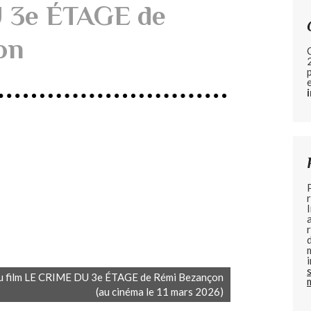
 3e ÉTAGE de
on
ue du film LE CRIME DU 3e ÉTAGE de Rémi Bezançon
(au cinéma le 11 mars 2026)