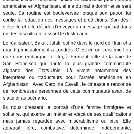
amé­ri­caine en Afgha­nis­tan, elle a du mal à dor­mir et se sent
seule. Sa rou­tine est bou­le­ver­sée lorsque son patron lui
confie la rédac­tion des mes­sages et pré­dic­tions. Son désir
s’éveille et elle décide d’envoyer un mes­sage spé­cial dans
un des bis­cuits en lais­sant le des­tin agir…
Le réalisateur, Bakak Jalali, est né dans le nord de l'Iran et a
grandi principalement à Londres. C’est en un troisième lieu
que nous embarque ce film, à Fremont, ville de la baie de
San Francisco qui abrite la plus grande communauté
afghane des Etats-Unis. Là vivent notamment des
interprètes ou traducteurs pour l’armée américaine en
Afghanistan. Avec Carolina Cavalli, le cinéaste a rencontré
de nombreuses personnes de cette communauté avant de
s’atteler au scénario.
Ils nous dressent le portrait d’une femme immigrée et
solitaire, qui exerce un métier en-deçà de ses qualifications
mais jamais regardée avec misérabilisme ou pitié. Elle
apparaît fière, combattive, déterminée, indépendante,