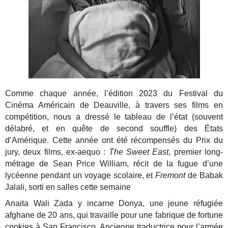
Comme chaque année, l’édition 2023 du Festival du
Cinéma Américain de Deauville, à travers ses films en
compétition, nous a dressé le tableau de l’état (souvent
délabré, et en quête de second souffle) des États
d’Amérique. Cette année ont été récompensés du Prix du
jury, deux films, ex-aequo :
The Sweet East
, premier long-
métrage de Sean Price William, récit de la fugue d’une
lycéenne pendant un voyage scolaire, et
Fremont
de Babak
Jalali, sorti en salles cette semaine
Anaita Wali Zada y incarne Donya, une jeune réfu­giée
afghane de 20 ans, qui tra­vaille pour une fabrique de for­tune
cookies à San Fran­cis­co. Ancienne tra­duc­trice pour l’armée