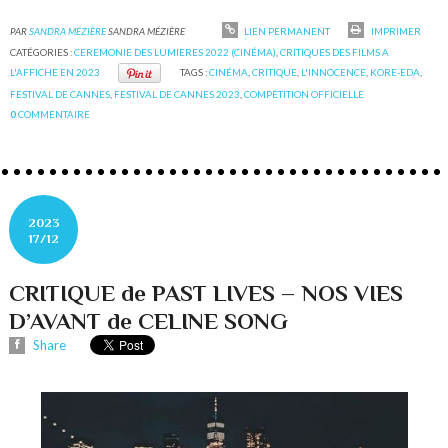
PAR
SANDRA MÉZIÈRE
SANDRA MÉZIÈRE
LIEN PERMANENT
IMPRIMER
CATÉGORIES :
CEREMONIE DES LUMIERES 2022 (CINÉMA)
,
CRITIQUES DES FILMS A
L'AFFICHE EN 2023
TAGS :
CINÉMA
,
CRITIQUE
,
L'INNOCENCE
,
KORE-EDA
,
FESTIVAL DE CANNES
,
FESTIVAL DE CANNES 2023
,
COMPÉTITION OFFICIELLE
0
COMMENTAIRE
2023
17/12
CRITIQUE de PAST LIVES – NOS VIES
D’AVANT de CELINE SONG
Share