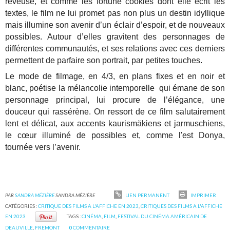
rêveuse, et comme les fortune cookies dont elle écrit les
textes, le film ne lui promet pas non plus un destin idyllique
mais illumine son avenir d’un éclair d’espoir, et de nouveaux
possibles. Autour d’elles gravitent des personnages de
différentes communautés, et ses relations avec ces derniers
permettent de parfaire son portrait, par petites touches.
Le mode de filmage, en 4/3, en plans fixes et en noir et
blanc, poétise la mélancolie intemporelle qui émane de son
personnage principal, lui procure de l’élégance, une
douceur qui rassérène. On ressort de ce film salutairement
lent et délicat, aux accents kaurismäkiens et jarmuschiens,
le cœur illuminé de possibles et, comme l'est Donya,
tournée vers l’avenir.
PAR
SANDRA MÉZIÈRE
SANDRA MÉZIÈRE
LIEN PERMANENT
IMPRIMER
CATÉGORIES :
CRITIQUE DES FILMS A L'AFFICHE EN 2023
,
CRITIQUES DES FILMS A L'AFFICHE
EN 2023
TAGS :
CINÉMA
,
FILM
,
FESTIVAL DU CINÉMA AMÉRICAIN DE
DEAUVILLE
,
FREMONT
0
COMMENTAIRE