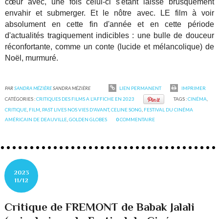
cœur avec, une fois celui-ci s'étant laissé brusquement
envahir et submerger. Et le nôtre avec. LE film à voir
absolument en cette fin d'année et en cette période
d'actualités tragiquement indicibles : une bulle de douceur
réconfortante, comme un conte (lucide et mélancolique) de
Noël, murmuré.
PAR
SANDRA MÉZIÈRE
SANDRA MÉZIÈRE
LIEN PERMANENT
IMPRIMER
CATÉGORIES :
CRITIQUES DES FILMS A L'AFFICHE EN 2023
TAGS :
CINÉMA
,
CRITIQUE
,
FILM
,
PAST LIVES NOS VIES D'AVANT
,
CELINE SONG
,
FESTIVAL DU CINÉMA
AMÉRICAIN DE DEAUVILLE
,
GOLDEN GLOBES
0
COMMENTAIRE
2023
11/12
Critique de FREMONT de Babak Jalali