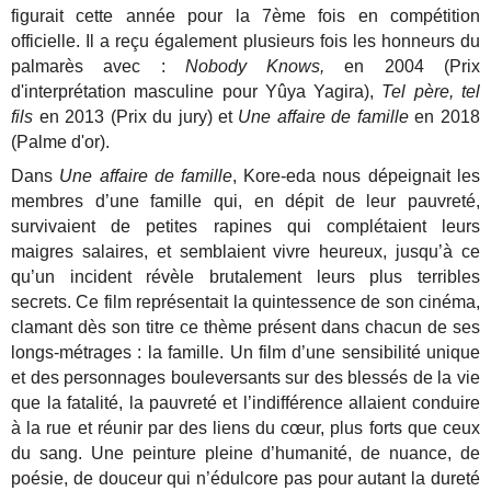
figurait cette année pour la 7ème fois en compétition
officielle. Il a reçu également plusieurs fois les honneurs du
palmarès avec :
Nobody Knows,
en 2004 (Prix
d'interprétation masculine pour Yûya Yagira),
Tel père, tel
fils
en 2013 (Prix du jury) et
Une affaire de famille
en 2018
(Palme d'or).
Dans
Une affaire de famille
, Kore-eda nous dépeignait les
membres d’une famille qui, en dépit de leur pauvreté,
survivaient de petites rapines qui complétaient leurs
maigres salaires, et semblaient vivre heureux, jusqu’à ce
qu’un incident révèle brutalement leurs plus terribles
secrets. Ce film représentait la quintessence de son cinéma,
clamant dès son titre ce thème présent dans chacun de ses
longs-métrages : la famille. Un film d’une sensibilité unique
et des personnages bouleversants sur des blessés de la vie
que la fatalité, la pauvreté et l’indifférence allaient conduire
à la rue et réunir par des liens du cœur, plus forts que ceux
du sang. Une peinture pleine d’humanité, de nuance, de
poésie, de douceur qui n’édulcore pas pour autant la dureté