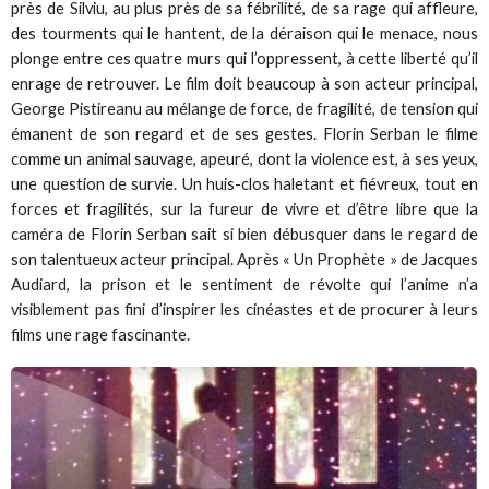
près de Silviu, au plus près de sa fébrilité, de sa rage qui affleure,
des tourments qui le hantent, de la déraison qui le menace, nous
plonge entre ces quatre murs qui l’oppressent, à cette liberté qu’il
enrage de retrouver. Le film doit beaucoup à son acteur principal,
George Pistireanu au mélange de force, de fragilité, de tension qui
émanent de son regard et de ses gestes. Florin Serban le filme
comme un animal sauvage, apeuré, dont la violence est, à ses yeux,
une question de survie. Un huis-clos haletant et fiévreux, tout en
forces et fragilités, sur la fureur de vivre et d’être libre que la
caméra de Florin Serban sait si bien débusquer dans le regard de
son talentueux acteur principal. Après « Un Prophète » de Jacques
Audiard, la prison et le sentiment de révolte qui l’anime n’a
visiblement pas fini d’inspirer les cinéastes et de procurer à leurs
films une rage fascinante.