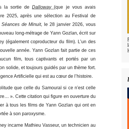
s la sortie de
Dalloway
(que je vous avais
re 2025, après une sélection au Festival de
s
Séances de Minuit
, le 28 janvier 2026, vous
ouveau long-métrage de Yann Gozlan, écrit sur
ey (également coproducteur du film). L’un des
l
nouvelle année. Yann Gozlan fait partie de ces
cun film, tous captivants et portés par un
ion solide, et toujours guidés par un thème fort.
lligence Artificielle qui est au cœur de l’histoire.
olitude que celle du Samouraï si ce n'est celle
re… ». Cette citation qui figure en ouverture du
quer à tous les films de Yann Gozlan qui ont en
ortée à son paroxysme.
iney incarne Mathieu Vasseur, un technicien au