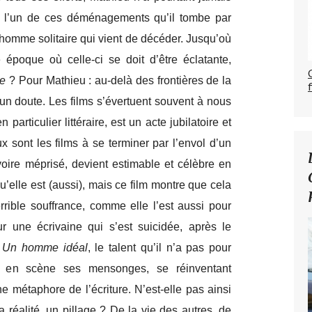
 de l’un de ces déménagements qu’il tombe par
l homme solitaire qui vient de décéder. Jusqu’où
 époque où celle-ci se doit d’être éclatante,
ée
? Pour Mathieu : au-delà des frontières de la
cun doute. Les films s’évertuent souvent à nous
 particulier littéraire, est un acte jubilatoire et
 sont les films à se terminer par l’envol d’un
oire méprisé, devient estimable et célèbre en
u’elle est (aussi), mais ce film montre que cela
rrible souffrance, comme elle l’est aussi pour
ur une écrivaine qui s’est suicidée, après le
s
Un homme idéal
, le talent qu’il n’a pas pour
re en scène ses mensonges, se réinventant
 métaphore de l’écriture. N’est-elle pas ainsi
 réalité, un pillage ? De la vie des autres, de