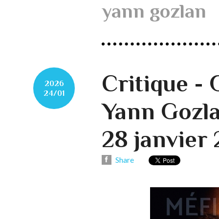
yann gozlan
Critique 
2026
24/01
Yann Gozla
28 janvier
Share