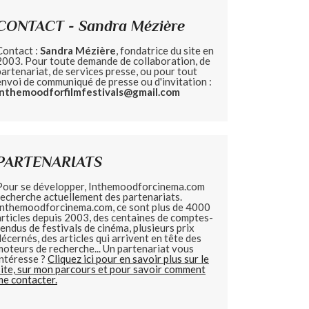
CONTACT - Sandra Mézière
Contact :
Sandra Mézière
, fondatrice du site en
2003. Pour toute demande de collaboration, de
partenariat, de services presse, ou pour tout
envoi de communiqué de presse ou d'invitation :
inthemoodforfilmfestivals@gmail.com
PARTENARIATS
Pour se développer, Inthemoodforcinema.com
recherche actuellement des partenariats.
Inthemoodforcinema.com, ce sont plus de 4000
articles depuis 2003, des centaines de comptes-
rendus de festivals de cinéma, plusieurs prix
décernés, des articles qui arrivent en tête des
moteurs de recherche... Un partenariat vous
intéresse ?
Cliquez ici pour en savoir plus sur le
site, sur mon parcours et pour savoir comment
me contacter.