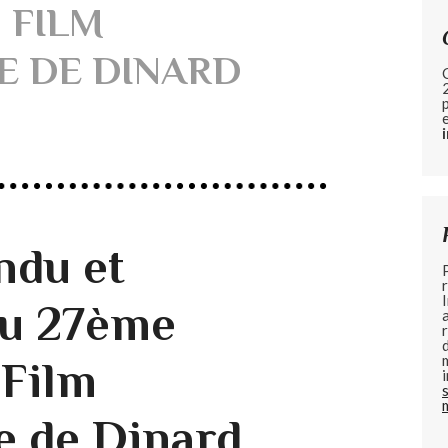
 FILM
E DE DINARD
ndu et
du 27ème
 Film
e de Dinard