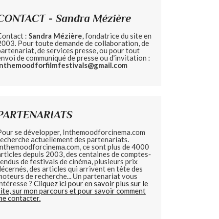
CONTACT - Sandra Mézière
Contact :
Sandra Mézière
, fondatrice du site en
2003. Pour toute demande de collaboration, de
partenariat, de services presse, ou pour tout
envoi de communiqué de presse ou d'invitation :
inthemoodforfilmfestivals@gmail.com
PARTENARIATS
Pour se développer, Inthemoodforcinema.com
recherche actuellement des partenariats.
Inthemoodforcinema.com, ce sont plus de 4000
articles depuis 2003, des centaines de comptes-
rendus de festivals de cinéma, plusieurs prix
décernés, des articles qui arrivent en tête des
moteurs de recherche... Un partenariat vous
intéresse ?
Cliquez ici pour en savoir plus sur le
site, sur mon parcours et pour savoir comment
me contacter.