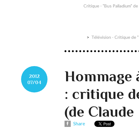
Critique - "Bus Palladium" d
Télévision - Critique de
Hommage à
2012
07/04
: critique 
(de Claude 
Share