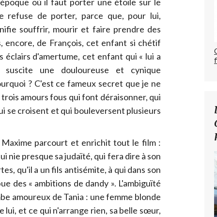
 époque où il faut porter une étoile sur le
 refuse de porter, parce que, pour lui,
nifie souffrir, mourir et faire prendre des
, encore, de François, cet enfant si chétif
éclairs d'amertume, cet enfant qui « lui a
 suscite une douloureuse et cynique
urquoi ? C'est ce fameux secret que je ne
e trois amours fous qui font déraisonner, qui
i se croisent et qui bouleversent plusieurs
Maxime parcourt et enrichit tout le film :
i nie presque sa judaïté, qui fera dire à son
es, qu'il a un fils antisémite, à qui dans son
ue des « ambitions de dandy ». L'ambiguïté
ombe amoureux de Tania : une femme blonde
lui, et ce qui n'arrange rien, sa belle sœur,