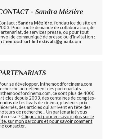
CONTACT - Sandra Mézière
Contact :
Sandra Mézière
, fondatrice du site en
2003. Pour toute demande de collaboration, de
partenariat, de services presse, ou pour tout
envoi de communiqué de presse ou d'invitation :
inthemoodforfilmfestivals@gmail.com
PARTENARIATS
Pour se développer, Inthemoodforcinema.com
recherche actuellement des partenariats.
Inthemoodforcinema.com, ce sont plus de 4000
articles depuis 2003, des centaines de comptes-
rendus de festivals de cinéma, plusieurs prix
décernés, des articles qui arrivent en tête des
moteurs de recherche... Un partenariat vous
intéresse ?
Cliquez ici pour en savoir plus sur le
site, sur mon parcours et pour savoir comment
me contacter.