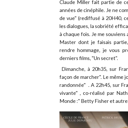
Claude Miller fait partie de 
années de cinéphile. Je ne comp
de vue" (rediffusé à 20H40, ce
les dialogues, la sobriété effi
à chaque fois. Je me souviens a
Master dont je faisais parti
rendre hommage, je vous pro
derniers films, "Un secret".
Dimanche, à 20h35, sur Fran
façon de marcher". Le même jo
randonnée" . A 22h45, sur Fra
vivante" , co-réalisé par Nat
Monde :" Betty Fisher et autres