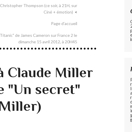
e Christopher Thompson (ce soir, à 21H, sur
Ciné + émotion)
Page d'accueil
 "Titanic" de James Cameron sur France 2 le
dimanche 15 avril 2012, à 20H45
 Claude Miller
de "Un secret"
Miller)