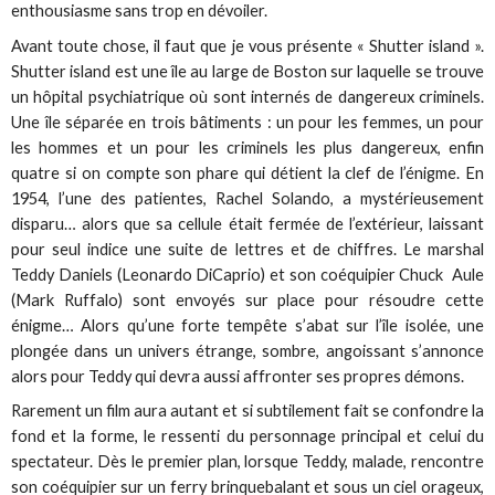
enthousiasme sans trop en dévoiler.
Avant toute chose, il faut que je vous présente « Shutter island ».
Shutter island est une île au large de Boston sur laquelle se trouve
un hôpital psychiatrique où sont internés de dangereux criminels.
Une île séparée en trois bâtiments : un pour les femmes, un pour
les hommes et un pour les criminels les plus dangereux, enfin
quatre si on compte son phare qui détient la clef de l’énigme. En
1954, l’une des patientes, Rachel Solando, a mystérieusement
disparu… alors que sa cellule était fermée de l’extérieur, laissant
pour seul indice une suite de lettres et de chiffres. Le marshal
Teddy Daniels (Leonardo DiCaprio) et son coéquipier Chuck Aule
(Mark Ruffalo) sont envoyés sur place pour résoudre cette
énigme… Alors qu’une forte tempête s’abat sur l’île isolée, une
plongée dans un univers étrange, sombre, angoissant s’annonce
alors pour Teddy qui devra aussi affronter ses propres démons.
Rarement un film aura autant et si subtilement fait se confondre la
fond et la forme, le ressenti du personnage principal et celui du
spectateur. Dès le premier plan, lorsque Teddy, malade, rencontre
son coéquipier sur un ferry brinquebalant et sous un ciel orageux,