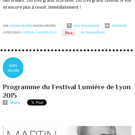
film brillant. Du très grand Scorsese. Du très grand cinéma. A voir
et encore plus à revoir. Immédiatement !
PAR
SANDRA MÉZIÈRE
SANDRA MÉZIÈRE
LIEN PERMANENT
IMPRIMER
CATÉGORIES :
FESTIVAL LUMIERE 2015
0
COMMENTAIRE
2015
20/08
Programme du Festival Lumière de Lyon
2015
Share