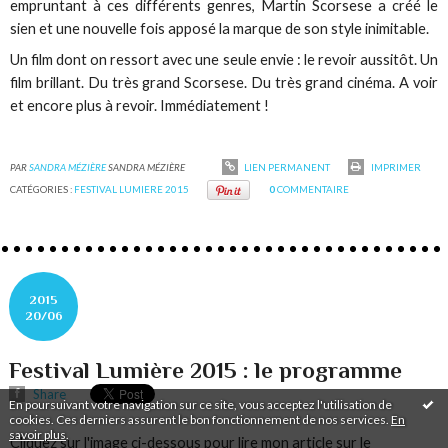
empruntant à ces différents genres, Martin Scorsese a créé le
sien et une nouvelle fois apposé la marque de son style inimitable.
Un film dont on ressort avec une seule envie : le revoir aussitôt. Un
film brillant. Du très grand Scorsese. Du très grand cinéma. A voir
et encore plus à revoir. Immédiatement !
PAR
SANDRA MÉZIÈRE
SANDRA MÉZIÈRE
LIEN PERMANENT
IMPRIMER
CATÉGORIES :
FESTIVAL LUMIERE 2015
0
COMMENTAIRE
2015
20/06
Festival Lumière 2015 : le programme
Share
En poursuivant votre navigation sur ce site, vous acceptez l'utilisation de
cookies. Ces derniers assurent le bon fonctionnement de nos services.
En
savoir plus
.
Cliquez sur l'image ci-dessous pour lire mon article sur le