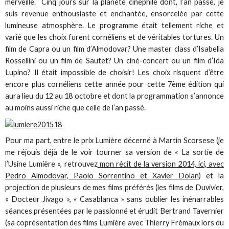
merveille. Cinq jours sur la planète cinéphile dont, l’an passé, je
suis revenue enthousiaste et enchantée, ensorcelée par cette
lumineuse atmosphère. Le programme était tellement riche et
varié que les choix furent cornéliens et de véritables tortures. Un
film de Capra ou un film d’Almodovar? Une master class d’Isabella
Rossellini ou un film de Sautet? Un ciné-concert ou un film d’Ida
Lupino? Il était impossible de choisir! Les choix risquent d’être
encore plus cornéliens cette année pour cette 7ème édition qui
aura lieu du 12 au 18 octobre et dont la programmation s’annonce
au moins aussi riche que celle de l’an passé.
Pour ma part, entre le prix Lumière décerné à Martin Scorsese (je
me réjouis déjà de le voir tourner sa version de « La sortie de
l’Usine Lumière », retrouvez
mon récit de la version 2014, ici, avec
Pedro Almodovar, Paolo Sorrentino et Xavier Dolan
) et la
projection de plusieurs de mes films préférés (les films de Duvivier,
« Docteur Jivago », « Casablanca » sans oublier les inénarrables
séances présentées par le passionné et érudit Bertrand Tavernier
(sa coprésentation des films Lumière avec Thierry Frémaux lors du