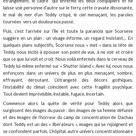
étrangement, le cadre qui enferme les deux coéquipiers et ne
laisse voir personne d’autre sur le ferry, cette cravate dissonante,
le mal de mer d’un Teddy crispé, le ciel menaçant, les paroles
tournées vers un douloureux passé.
Puis, c’est l’arrivée sur l’île et toute la paranoïa que Scorsese
suggère en un plan : un visage informe, un regard insistant… En
quelques plans subjectifs, Scorsese nous « met » dans la tête de
Teddy, nous incite à épouser son point de vue, à ne voir et croire
que ce que lui voit et croit. Nous voilà enfermés dans le cerveau de
Teddy lui-même enfermé sur « Shutter island ». Avec lui, nous nous
enfonçons dans un univers de plus en plus menaçant, sombre,
effrayant, déroutant. L’étrangeté des décors gothiques,
l’instabilité du climat coïncident avec cette fragilité psychique.
Tout devient imprévisible, instable, fugace, incertain.
Commence alors la quête de vérité pour Teddy alors que
surgissent des images du passé : des images de sa femme défunte
et des images de l’horreur du camp de concentration de Dachau
dont Teddy est un des « libérateurs », images qui se rejoignent et
se confondent parfois. L’hôpital, autre univers concentrationnaire