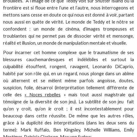
brouillées. A l’image de ce que Teddy voit sur Shutter island où la
frontière est si floue entre l’une et l’autre, nous interrogeons et
mettons sans cesse en doute ce qui nous est donné à voir, partant
nous aussi en quête de vérité. Le monde de Teddy et le nôtre se
confondent : un monde de cinéma, d’images trompeuses et
troublantes qui ne permet pas de dissocier vérité et mensonge,
réalité et illusion, un monde de manipulation mentale et visuelle.
Pour incarner cet homme complexe que le traumatisme de ses
blessures cauchemardesques et indélébiles et surtout la
culpabilité étouffent, rongent, ravagent, Leonardo DiCaprio,
habité par son rôle qui, en un regard, nous plonge dans un abîme
où alternent et se mêlent même parfois angoisse, doutes,
suspicion, folie, désarroi (interprétation tellement différente de
celle des
« Noces rebelles
» mais tout aussi magistrale qui
témoigne de la diversité de son jeu). La subtilité de son jeu fait
qu’on y croit, qu’on
le
croit ; il est incontestablement pour
beaucoup dans cette réussite. De même que les autres rôles,
grâce à la duplicité des interprétations (dans les deux sens du
terme): Mark Ruffalo, Ben Kingsley, Michelle Williams, Emily
Mortimer, Patricia Clarkson, Max von Sydow…