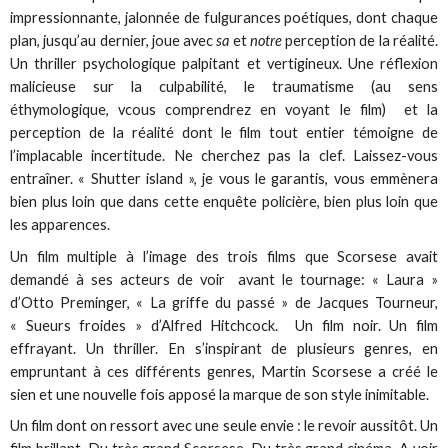
impressionnante, jalonnée de fulgurances poétiques, dont chaque
plan, jusqu’au dernier, joue avec
sa
et
notre
perception de la réalité.
Un thriller psychologique palpitant et vertigineux. Une réflexion
malicieuse sur la culpabilité, le traumatisme (au sens
éthymologique, vcous comprendrez en voyant le film) et la
perception de la réalité dont le film tout entier témoigne de
l’implacable incertitude. Ne cherchez pas la clef. Laissez-vous
entraîner. « Shutter island », je vous le garantis, vous emmènera
bien plus loin que dans cette enquête policière, bien plus loin que
les apparences.
Un film multiple à l’image des trois films que Scorsese avait
demandé à ses acteurs de voir avant le tournage: « Laura »
d’Otto Preminger, « La griffe du passé » de Jacques Tourneur,
« Sueurs froides » d’Alfred Hitchcock. Un film noir. Un film
effrayant. Un thriller. En s’inspirant de plusieurs genres, en
empruntant à ces différents genres, Martin Scorsese a créé le
sien et une nouvelle fois apposé la marque de son style inimitable.
Un film dont on ressort avec une seule envie : le revoir aussitôt. Un