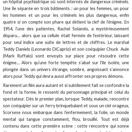
un hôpital psychiatrique où sont internés de dangereux criminels.
Une île séparée en trois bâtiments : un pour les femmes, un pour
les hommes et un pour les criminels les plus dangereux, enfin
quatre si on compte son phare qui détient la clef de l’énigme. En
1954, l’une des patientes, Rachel Solando, a mystérieusement
disparu… alors que sa cellule était fermée de l’extérieur, laissant
pour seul indice une suite de lettres et de chiffres. Le marshal
Teddy Daniels (Leonardo DiCaprio) et son coéquipier Chuck Aule
(Mark Ruffalo) sont envoyés sur place pour résoudre cette
énigme… Alors qu’une forte tempête s’abat sur l’île isolée, une
plongée dans un univers étrange, sombre, angoissant s’annonce
alors pour Teddy qui devra aussi affronter ses propres démons.
Rarement un film aura autant et si subtilement fait se confondre la
fond et la forme, le ressenti du personnage principal et celui du
spectateur. Dès le premier plan, lorsque Teddy, malade, rencontre
son coéquipier sur un ferry brinquebalant et sous un ciel orageux,
Scorsese nous embarque dans l’enfermement, la folie, un monde
mental qui tangue constamment, flou, brouillé. Tout est déjà
contenu dans cette première scène : cette rencontre qui sonne