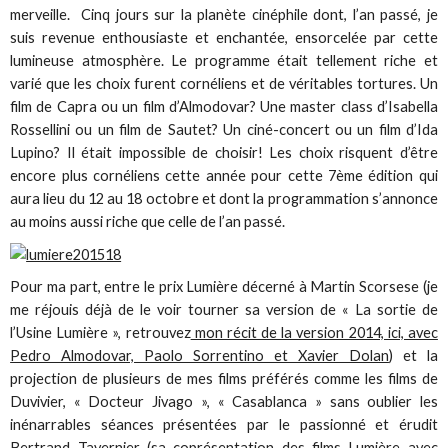
merveille. Cinq jours sur la planète cinéphile dont, l’an passé, je
suis revenue enthousiaste et enchantée, ensorcelée par cette
lumineuse atmosphère. Le programme était tellement riche et
varié que les choix furent cornéliens et de véritables tortures. Un
film de Capra ou un film d’Almodovar? Une master class d’Isabella
Rossellini ou un film de Sautet? Un ciné-concert ou un film d’Ida
Lupino? Il était impossible de choisir! Les choix risquent d’être
encore plus cornéliens cette année pour cette 7ème édition qui
aura lieu du 12 au 18 octobre et dont la programmation s’annonce
au moins aussi riche que celle de l’an passé.
Pour ma part, entre le prix Lumière décerné à Martin Scorsese (je
me réjouis déjà de le voir tourner sa version de « La sortie de
l’Usine Lumière », retrouvez
mon récit de la version 2014, ici, avec
Pedro Almodovar, Paolo Sorrentino et Xavier Dolan
) et la
projection de plusieurs de mes films préférés comme les films de
Duvivier, « Docteur Jivago », « Casablanca » sans oublier les
inénarrables séances présentées par le passionné et érudit
Bertrand Tavernier (sa coprésentation des films Lumière avec