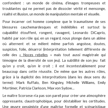
confondent : un monde de cinéma, d’images trompeuses et
troublantes qui ne permet pas de dissocier vérité et mensonge,
réalité et illusion, un monde de manipulation mentale et visuelle.
Pour incarner cet homme complexe que le traumatisme de ses
blessures cauchemardesques et indélébiles et surtout la
culpabilité étouffent, rongent, ravagent, Leonardo DiCaprio,
habité par son rôle qui, en un regard, nous plonge dans un abîme
où alternent et se mêlent même parfois angoisse, doutes,
suspicion, folie, désarroi (interprétation tellement différente de
celle des
« Noces rebelles
» mais tout aussi magistrale qui
témoigne de la diversité de son jeu). La subtilité de son jeu fait
qu’on y croit, qu’on
le
croit ; il est incontestablement pour
beaucoup dans cette réussite. De même que les autres rôles,
grâce à la duplicité des interprétations (dans les deux sens du
terme): Mark Ruffalo, Ben Kingsley, Michelle Williams, Emily
Mortimer, Patricia Clarkson, Max von Sydow…
Le maître Scorsese n’a pas son pareil pour créer une atmosphère
oppressante, claustrophobique, pour déstabiliser les certitudes.
Une œuvre pessimiste d’une maîtrise formelle et scénaristique