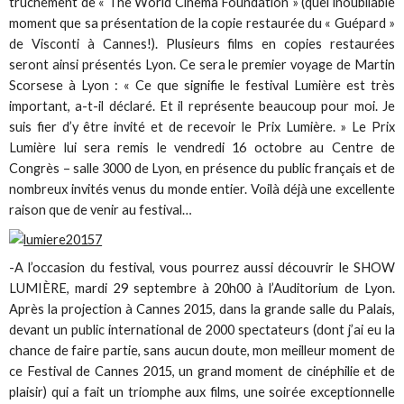
truchement de « The World Cinema Foundation » (quel inoubliable
moment que sa présentation de la copie restaurée du « Guépard »
de Visconti à Cannes!). Plusieurs films en copies restaurées
seront ainsi présentés Lyon. Ce sera le premier voyage de Martin
Scorsese à Lyon : « Ce que signifie le festival Lumière est très
important, a-t-il déclaré. Et il représente beaucoup pour moi. Je
suis fier d’y être invité et de recevoir le Prix Lumière. » Le Prix
Lumière lui sera remis le vendredi 16 octobre au Centre de
Congrès – salle 3000 de Lyon, en présence du public français et de
nombreux invités venus du monde entier. Voilà déjà une excellente
raison que de venir au festival…
-A l’occasion du festival, vous pourrez aussi découvrir le SHOW
LUMIÈRE, mardi 29 septembre à 20h00 à l’Auditorium de Lyon.
Après la projection à Cannes 2015, dans la grande salle du Palais,
devant un public international de 2000 spectateurs (dont j’ai eu la
chance de faire partie, sans aucun doute, mon meilleur moment de
ce Festival de Cannes 2015, un grand moment de cinéphilie et de
plaisir) qui a fait un triomphe aux films, une soirée exceptionnelle