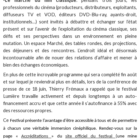
-Le marché du film classique
: pendant trois jours, les
professionnels du cinéma (producteurs, distributeurs, exploitants,
diffuseurs TV et VOD, éditeurs DVD-Blu-ray, ayants-droit,
institutionnels…) sont invités à débattre et échanger sur l’état
présent et sur l’avenir de l’exploitation du cinéma classique, ses
défis et ses perspectives dans un environnement en pleine
mutation. Un espace Marché, des tables rondes, des projections,
des déjeuners et des rencontres. L’endroit idéal et désormais
incontournable afin de nouer des relations d’affaire et mener à
bien des échanges économiques.
En plus de cette incroyable programme qui sera complété fin août
et sur lequel je reviendrai plus en détails, lors de la conférence de
presse de ce 18 juin, Thierry Frémaux a rappelé que le festival
Lumière travaille activement et depuis longtemps à un auto-
financement accru et que cette année il s’autofinance à 55% avec
des ressources propres.
Ce
Festival présente l’avantage d’être accessible à tous et de permettre
à chacun une véritable immersion cinéphilique. Rendez-vous sur la
page «
Accréditations
» du
site officiel du festival
(une mine