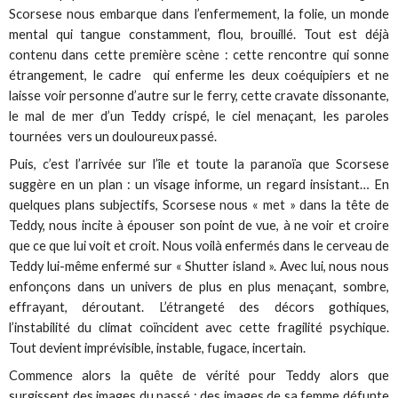
Scorsese nous embarque dans l’enfermement, la folie, un monde
mental qui tangue constamment, flou, brouillé. Tout est déjà
contenu dans cette première scène : cette rencontre qui sonne
étrangement, le cadre qui enferme les deux coéquipiers et ne
laisse voir personne d’autre sur le ferry, cette cravate dissonante,
le mal de mer d’un Teddy crispé, le ciel menaçant, les paroles
tournées vers un douloureux passé.
Puis, c’est l’arrivée sur l’île et toute la paranoïa que Scorsese
suggère en un plan : un visage informe, un regard insistant… En
quelques plans subjectifs, Scorsese nous « met » dans la tête de
Teddy, nous incite à épouser son point de vue, à ne voir et croire
que ce que lui voit et croit. Nous voilà enfermés dans le cerveau de
Teddy lui-même enfermé sur « Shutter island ». Avec lui, nous nous
enfonçons dans un univers de plus en plus menaçant, sombre,
effrayant, déroutant. L’étrangeté des décors gothiques,
l’instabilité du climat coïncident avec cette fragilité psychique.
Tout devient imprévisible, instable, fugace, incertain.
Commence alors la quête de vérité pour Teddy alors que
surgissent des images du passé : des images de sa femme défunte