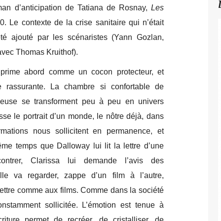
man d’anticipation de Tatiana de Rosnay,
Les
0. Le contexte de la crise sanitaire qui n’était
é ajouté par les scénaristes (Yann Gozlan,
avec Thomas Kruithof).
 prime abord comme un cocon protecteur, et
rassurante. La chambre si confortable de
gieuse se transforment peu à peu en univers
sse le portrait d’un monde, le nôtre déjà, dans
mations nous sollicitent en permanence, et
ême temps que Dalloway lui lit la lettre d’une
contrer, Clarissa lui demande l’avis des
lle va regarder, zappe d’un film à l’autre,
lettre comme aux films. Comme dans la société
constamment sollicitée. L’émotion est tenue à
iture permet de recréer, de cristalliser, de