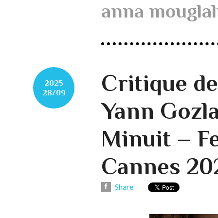
anna mouglal
Critique 
2025
28/09
Yann Gozla
Minuit – Fe
Cannes 20
Share