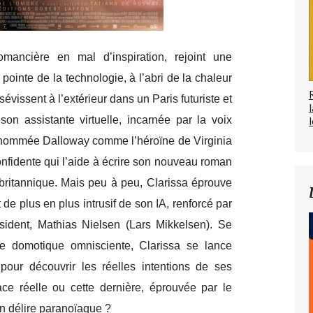
omancière en mal d’inspiration, rejoint une
 pointe de la technologie, à l’abri de la chaleur
évissent à l’extérieur dans un Paris futuriste et
 son assistante virtuelle, incarnée par la voix
l
nommée Dalloway comme l’héroïne de Virginia
nfidente qui l’aide à écrire son nouveau roman
 britannique. Mais peu à peu, Clarissa éprouve
e plus en plus intrusif de son IA, renforcé par
ésident, Mathias Nielsen (Lars Mikkelsen). Se
tte domotique omnisciente, Clarissa se lance
our découvrir les réelles intentions de ses
ace réelle ou cette dernière, éprouvée par le
ein délire paranoïaque ?