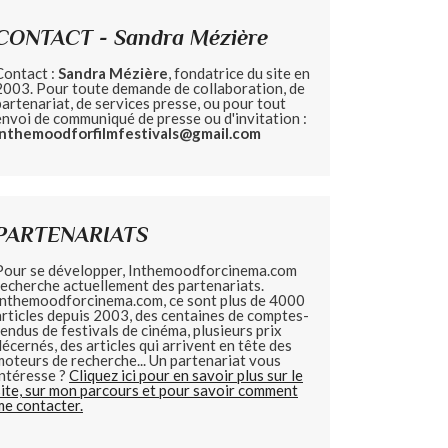
CONTACT - Sandra Mézière
Contact :
Sandra Mézière
, fondatrice du site en
2003. Pour toute demande de collaboration, de
partenariat, de services presse, ou pour tout
envoi de communiqué de presse ou d'invitation :
inthemoodforfilmfestivals@gmail.com
PARTENARIATS
Pour se développer, Inthemoodforcinema.com
recherche actuellement des partenariats.
Inthemoodforcinema.com, ce sont plus de 4000
articles depuis 2003, des centaines de comptes-
rendus de festivals de cinéma, plusieurs prix
décernés, des articles qui arrivent en tête des
moteurs de recherche... Un partenariat vous
intéresse ?
Cliquez ici pour en savoir plus sur le
site, sur mon parcours et pour savoir comment
me contacter.