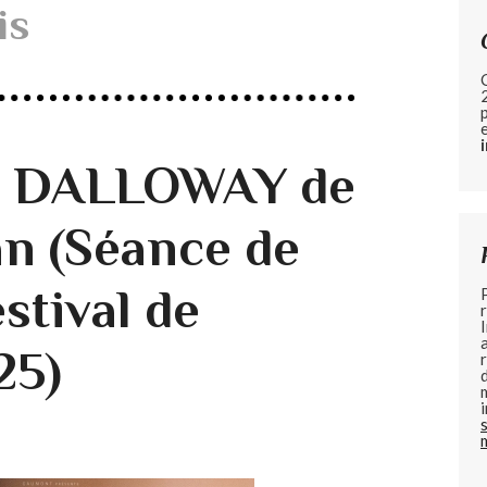
is
de DALLOWAY de
n (Séance de
stival de
25)