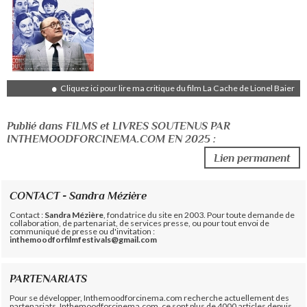
Cliquez ici pour lire ma critique du film La Cache de Lionel Baier
Publié dans FILMS et LIVRES SOUTENUS PAR
INTHEMOODFORCINEMA.COM EN 2025 :
Lien permanent
CONTACT - Sandra Mézière
Contact :
Sandra Mézière
, fondatrice du site en 2003. Pour toute demande de
collaboration, de partenariat, de services presse, ou pour tout envoi de
communiqué de presse ou d'invitation :
inthemoodforfilmfestivals@gmail.com
PARTENARIATS
Pour se développer, Inthemoodforcinema.com recherche actuellement des
partenariats. Inthemoodforcinema.com, ce sont plus de 4000 articles depuis