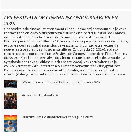
LES FESTIVALS DE CINÉMA INCONTOURNABLES EN
2025
Ces festivals de cinéma (et évènements liés au 7ème art) sont ceux que je vous
recommande en 2025. Vous pourrez me suivre en direct du Festival de Cannes,
du Festival du Cinéma Américain de Deauville, du Dinard Festival du Film
Britannique et Irlandais... Plus de 10 fois membre de jurys de festivals de cinéma,
je couvre ces festivals depuis plus de vingt ans. J'ai consacré un recueil de
nouvelles à ce sujet (Les illusions parallèles, Éditions du 38, 2016), et deux
romans qui ont pour cadre, l'un le Festival de Cannes (L'amor dans l'âme, Éditions
du 38, 2016) et l'autre le Festival du Cinéma et Musique de Film de La Baule (La
Symphonie des rêves, Éditions Blacklephant, 2023). Vous souhaitez que je
couvre votre festival ? Contactez-moi à inthemoodforfilmfestivals@gmail.com.
Pour en savoir plus sur un évènement cinématographique ou un festival de
cinéma (dates, site officiel etc), cliquez sur l'intitulé de celui qui vous intéresse.
53ème Fema - Festival La Rochelle Cinéma 2025
Arras Film Festival 2025
Biarritz Film Festival Nouvelles Vagues 2025