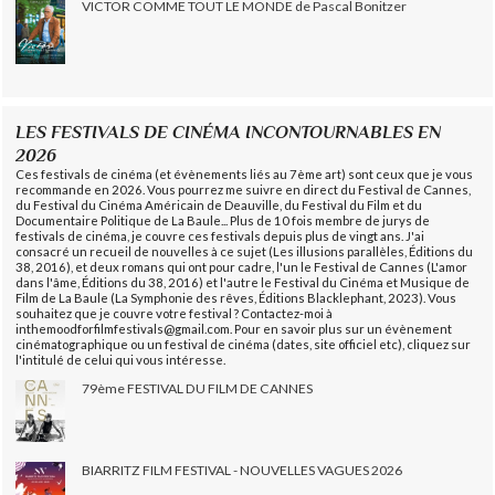
VICTOR COMME TOUT LE MONDE de Pascal Bonitzer
LES FESTIVALS DE CINÉMA INCONTOURNABLES EN
2026
Ces festivals de cinéma (et évènements liés au 7ème art) sont ceux que je vous
recommande en 2026. Vous pourrez me suivre en direct du Festival de Cannes,
du Festival du Cinéma Américain de Deauville, du Festival du Film et du
Documentaire Politique de La Baule... Plus de 10 fois membre de jurys de
festivals de cinéma, je couvre ces festivals depuis plus de vingt ans. J'ai
consacré un recueil de nouvelles à ce sujet (Les illusions parallèles, Éditions du
38, 2016), et deux romans qui ont pour cadre, l'un le Festival de Cannes (L'amor
dans l'âme, Éditions du 38, 2016) et l'autre le Festival du Cinéma et Musique de
Film de La Baule (La Symphonie des rêves, Éditions Blacklephant, 2023). Vous
souhaitez que je couvre votre festival ? Contactez-moi à
inthemoodforfilmfestivals@gmail.com. Pour en savoir plus sur un évènement
cinématographique ou un festival de cinéma (dates, site officiel etc), cliquez sur
l'intitulé de celui qui vous intéresse.
79ème FESTIVAL DU FILM DE CANNES
BIARRITZ FILM FESTIVAL - NOUVELLES VAGUES 2026