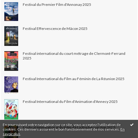
Festival du Premier Film d'Annonay 2025
Festival Effervescence de Mâcon 2025
Festival international du court métrage de Clermont-Ferrand
2025
Festival International du Film au Féminin de La Réunion 2025
Festival International du Film d'Animation d'Annecy 2025
En poursuivant votre navigation sur ce site, vous acceptez l'utilisation de
Festival International du Film de La Roche-sur-Yon 2025
cookies. Ces derniers assurent le bon fonctionnement de nos services.
En
savoir plus
.