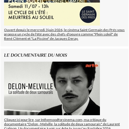
Ouvert depuis le mercredi 3 juin 2026, le cinéma Saint Germain des Prés vous
propose un cycle de l'été avec des chefs-d'oeuvre comme "Plein soleil" de
René Clément et "La Piscine" de Jacques Deray.
LE DOCUMENTAIRE DU MOIS
Cliquez ici pour lire, sur Inthemoodforcinema.com, ma critique du
documentaire "Delon - Melville, la solitude de deux samouraïs" de Laurent
Galinon. Un documentaire à voir sur Arte.tv, jusqu'au 9 octobre 2026.