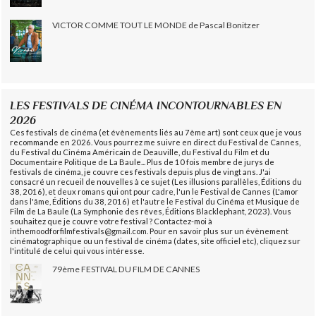
VICTOR COMME TOUT LE MONDE de Pascal Bonitzer
LES FESTIVALS DE CINÉMA INCONTOURNABLES EN
2026
Ces festivals de cinéma (et évènements liés au 7ème art) sont ceux que je vous
recommande en 2026. Vous pourrez me suivre en direct du Festival de Cannes,
du Festival du Cinéma Américain de Deauville, du Festival du Film et du
Documentaire Politique de La Baule... Plus de 10 fois membre de jurys de
festivals de cinéma, je couvre ces festivals depuis plus de vingt ans. J'ai
consacré un recueil de nouvelles à ce sujet (Les illusions parallèles, Éditions du
38, 2016), et deux romans qui ont pour cadre, l'un le Festival de Cannes (L'amor
dans l'âme, Éditions du 38, 2016) et l'autre le Festival du Cinéma et Musique de
Film de La Baule (La Symphonie des rêves, Éditions Blacklephant, 2023). Vous
souhaitez que je couvre votre festival ? Contactez-moi à
inthemoodforfilmfestivals@gmail.com. Pour en savoir plus sur un évènement
cinématographique ou un festival de cinéma (dates, site officiel etc), cliquez sur
l'intitulé de celui qui vous intéresse.
79ème FESTIVAL DU FILM DE CANNES