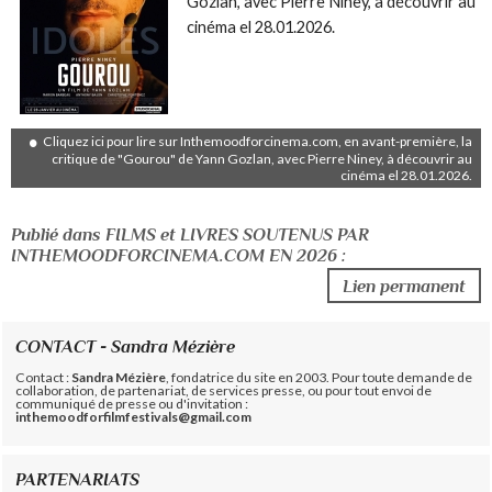
Gozlan, avec Pierre Niney, à découvrir au
cinéma el 28.01.2026.
Cliquez ici pour lire sur Inthemoodforcinema.com, en avant-première, la
critique de "Gourou" de Yann Gozlan, avec Pierre Niney, à découvrir au
cinéma el 28.01.2026.
Publié dans FILMS et LIVRES SOUTENUS PAR
INTHEMOODFORCINEMA.COM EN 2026 :
Lien permanent
CONTACT - Sandra Mézière
Contact :
Sandra Mézière
, fondatrice du site en 2003. Pour toute demande de
collaboration, de partenariat, de services presse, ou pour tout envoi de
communiqué de presse ou d'invitation :
inthemoodforfilmfestivals@gmail.com
PARTENARIATS