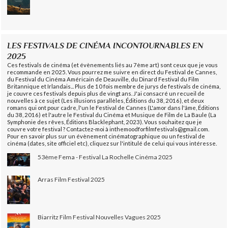
LES FESTIVALS DE CINÉMA INCONTOURNABLES EN
2025
Ces festivals de cinéma (et évènements liés au 7ème art) sont ceux que je vous
recommande en 2025. Vous pourrez me suivre en direct du Festival de Cannes,
du Festival du Cinéma Américain de Deauville, du Dinard Festival du Film
Britannique et Irlandais... Plus de 10 fois membre de jurys de festivals de cinéma,
je couvre ces festivals depuis plus de vingt ans. J'ai consacré un recueil de
nouvelles à ce sujet (Les illusions parallèles, Éditions du 38, 2016), et deux
romans qui ont pour cadre, l'un le Festival de Cannes (L'amor dans l'âme, Éditions
du 38, 2016) et l'autre le Festival du Cinéma et Musique de Film de La Baule (La
Symphonie des rêves, Éditions Blacklephant, 2023). Vous souhaitez que je
couvre votre festival ? Contactez-moi à inthemoodforfilmfestivals@gmail.com.
Pour en savoir plus sur un évènement cinématographique ou un festival de
cinéma (dates, site officiel etc), cliquez sur l'intitulé de celui qui vous intéresse.
53ème Fema - Festival La Rochelle Cinéma 2025
Arras Film Festival 2025
Biarritz Film Festival Nouvelles Vagues 2025