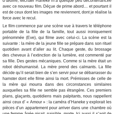
d’œuvre, Michael Haneke m’a quelque peu décontenancée
avec ce nouveau film. Déçue de prime abord… et pourtant il
est de ceux dont les images me reviennent, dont je réalise la
force avec le recul.
Le film commence par une scène vue à travers le téléphone
portable de la fille de la famille, tout aussi ironiquement
prénommée (Eve), qui filme avec celui-ci. La scène est la
suivante : la mère de la jeune fille se prépare dans son rituel
quotidien avant d’aller au lit. Chaque geste, du brossage
des cheveux à l’extinction de la lumière, est commenté par
sa fille. Des gestes mécaniques. Comme si la mère était un
robot déshumanisé. La mère prend des calmants. La fille
décide qu’il serait bien de s’en servir pour se débarrasser du
hamster dont elle filme ainsi la mort. Prémisses de celle de
la mère qui mourra dans des circonstances similaires
auxquelles sa fille ne semble pas étrangère. Ces premiers
plans, glaçants, quotidiens mais palpitants, nous rappellent
ainsi ceux d’ « Amour » : la caméra d’Haneke y explorait les
pièces d’un appartement pour arriver dans une chambre où
une femme âgée gisait, paisible, morte. Ici aussi il s’agit de