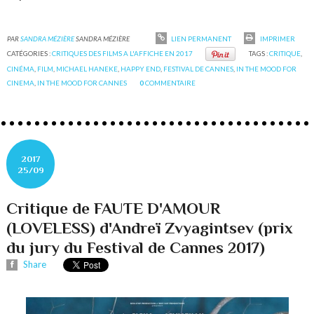
PAR
SANDRA MÉZIÈRE
SANDRA MÉZIÈRE
LIEN PERMANENT
IMPRIMER
CATÉGORIES :
CRITIQUES DES FILMS A L'AFFICHE EN 2017
TAGS :
CRITIQUE
,
CINÉMA
,
FILM
,
MICHAEL HANEKE
,
HAPPY END
,
FESTIVAL DE CANNES
,
IN THE MOOD FOR
CINEMA
,
IN THE MOOD FOR CANNES
0
COMMENTAIRE
2017
25/09
Critique de FAUTE D'AMOUR
(LOVELESS) d'Andreï Zvyagintsev (prix
du jury du Festival de Cannes 2017)
Share