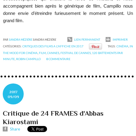
accompagnent bien après le générique de film, Campillo nous
donne envie d’étreindre furieusement le moment présent. Un
grand film.
PAR
SANDRA MÉZIÈRE
SANDRA MÉZIÈRE
LIEN PERMANENT
IMPRIMER
CATÉGORIES :
CRITIQUES DES FILMS A L'AFFICHE EN 2017
TAGS :
CINÉMA
,
IN
THE MOOD FOR CINÉMA
,
FILM
,
CANNES
,
FESTIVAL DE CANNES
,
120 BATTEMENTS PAR
MINUTE
,
ROBIN CAMPILLO
0
COMMENTAIRE
2017
09/09
Critique de 24 FRAMES d'Abbas
Kiarostami
Share