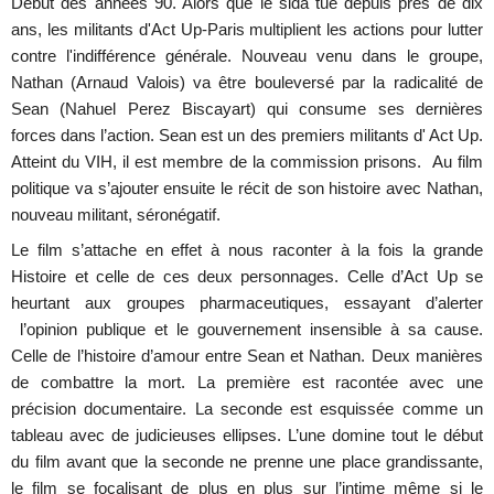
Début des années 90. Alors que le sida tue depuis près de dix
ans, les militants d'Act Up-Paris multiplient les actions pour lutter
contre l'indifférence générale. Nouveau venu dans le groupe,
Nathan (Arnaud Valois) va être bouleversé par la radicalité de
Sean (Nahuel Perez Biscayart) qui consume ses dernières
forces dans l’action. Sean est un des premiers militants d' Act Up.
Atteint du VIH, il est membre de la commission prisons. Au film
politique va s’ajouter ensuite le récit de son histoire avec Nathan,
nouveau militant, séronégatif.
Le film s’attache en effet à nous raconter à la fois la grande
Histoire et celle de ces deux personnages. Celle d’Act Up se
heurtant aux groupes pharmaceutiques, essayant d’alerter
l’opinion publique et le gouvernement insensible à sa cause.
Celle de l’histoire d’amour entre Sean et Nathan. Deux manières
de combattre la mort. La première est racontée avec une
précision documentaire. La seconde est esquissée comme un
tableau avec de judicieuses ellipses. L’une domine tout le début
du film avant que la seconde ne prenne une place grandissante,
le film se focalisant de plus en plus sur l’intime même si le