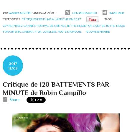
PAR
SANDRA MÉZIÈRE
SANDRA MÉZIÈRE
LIEN PERMANENT
IMPRIMER
CATÉGORIES :
CRITIQUES DES FILMS A L'AFFICHE EN 2017
TAGS :
ZVYAGINTSEV
,
CANNES
,
FESTIVAL DE CANNES
,
IN THE MOOD FOR CANNES
,
IN THE MOOD
FOR CINEMA
,
CINÉMA
,
FILM
,
LOVELESS
,
FAUTE D'AMOUR
0
COMMENTAIRE
2017
11/09
Critique de 120 BATTEMENTS PAR
MINUTE de Robin Campillo
Share