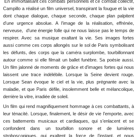
En immortalisant ces combats personnels et ce combat collectif,
Campillo a réalisé un film universel, transpirant la fougue et la vie
dont chaque dialogue, chaque seconde, chaque plan palpitent
d'une urgence absolue. A l’image de la réalisation, effrénée,
nerveuse, d’une énergie folle qui ne nous laisse pas le temps de
respirer. Avec sa musique exaltant la vie. Ses images fortes
aussi comme ces corps allongés sur le sol de Paris symbolisant
les défunts, des corps que la caméra surplombe, tourbillonnant
autour comme si elle filmait un ballet funèbre. Sa poésie aussi.
Un film jalonné de moments de grâce et d’images fortes qui nous
laissent une trace indélébile. Lorsque la Seine devient rouge.
Lorsque Sean évoque le ciel et la vie, plus prégnante avec la
maladie, et que Paris défile, insolemment belle et mélancolique,
derrière la vitre, irradiée de soleil.
Un film qui rend magnifiquement hommage à ces combattants, à
leur ténacité. Lorsque, finalement, le désir de vie l’emporte, avec
ces battements musicaux et cardiaques, qui s’enlacent et se
confondent dans un tourbillon sonore et de lumières
stroboscopiques, qui exaltent la force de l’instant, et nous