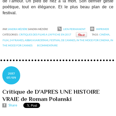
de l’amour. Un pied de nez à la mort. Son dernier geste
poétique, tout en élégance. Et le plus beau plan de ce
festival.
PAR
SANDRA MÉZIÈRE
SANDRA MÉZIÈRE
LIEN PERMANENT
IMPRIMER
CATÉGORIES :
CRITIQUES DES FILMS A L'AFFICHE EN 2017
TAGS :
CINÉMA
,
FILM
,
24 FRAMES
,
ABBAS KIAROSTAMI
,
FESTIVAL DE CANNES
,
IN THE MOOD FOR CINEMA
,
IN
THE MOOD FOR CANNES
0
COMMENTAIRE
2017
07/09
Critique de D'APRES UNE HISTOIRE
VRAIE de Roman Polanski
Share