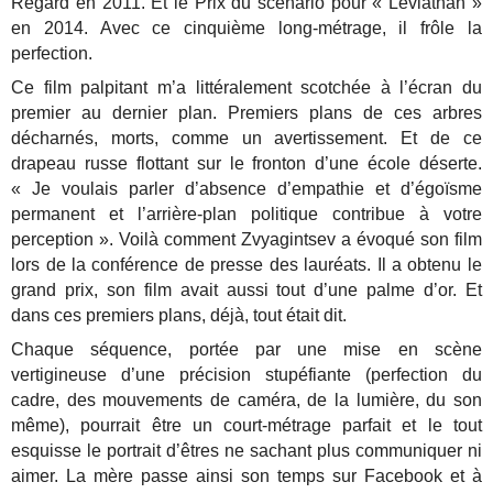
Regard en 2011. Et le Prix du scénario pour « Leviathan »
en 2014. Avec ce cinquième long-métrage, il frôle la
perfection.
Ce film palpitant m’a littéralement scotchée à l’écran du
premier au dernier plan. Premiers plans de ces arbres
décharnés, morts, comme un avertissement. Et de ce
drapeau russe flottant sur le fronton d’une école déserte.
« Je voulais parler d’absence d’empathie et d’égoïsme
permanent et l’arrière-plan politique contribue à votre
perception ». Voilà comment Zvyagintsev a évoqué son film
lors de la conférence de presse des lauréats. Il a obtenu le
grand prix, son film avait aussi tout d’une palme d’or. Et
dans ces premiers plans, déjà, tout était dit.
Chaque séquence, portée par une mise en scène
vertigineuse d’une précision stupéfiante (perfection du
cadre, des mouvements de caméra, de la lumière, du son
même), pourrait être un court-métrage parfait et le tout
esquisse le portrait d’êtres ne sachant plus communiquer ni
aimer. La mère passe ainsi son temps sur Facebook et à