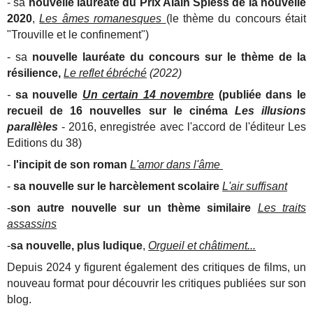
- sa
nouvelle lauréate du Prix Alain Spiess de la nouvelle
2020
,
Les âmes romanesques
(le thème du concours était
"Trouville et le confinement")
- sa
nouvelle lauréate du concours sur le thème de la
résilience,
Le reflet ébréché
(2022)
-
sa nouvelle
Un certain 14 novembre
(publiée dans le
recueil de 16 nouvelles sur le cinéma
Les illusions
parallèles
- 2016, enregistrée avec l'accord de l'éditeur Les
Editions du 38)
-
l'incipit de son roman
L'amor dans l'âme
-
sa nouvelle sur le harcèlement scolaire
L'air suffisant
-
son autre nouvelle sur un thème similaire
Les traits
assassins
-
sa nouvelle, plus ludique
,
Orgueil et châtiment...
Depuis 2024 y figurent également des critiques de films, un
nouveau format pour découvrir les critiques publiées sur son
blog.