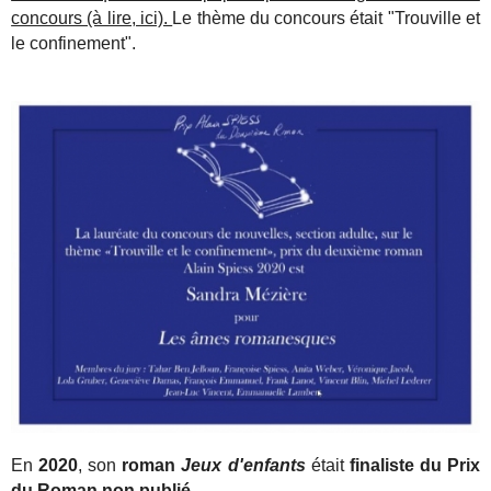
concours (à lire, ici).
Le thème du concours était "Trouville et
le confinement".
En
2020
, son
roman
Jeux d'enfants
était
finaliste du Prix
du Roman non publié.