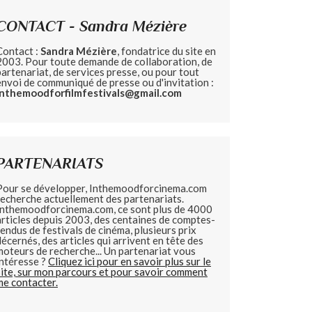
CONTACT - Sandra Mézière
Contact :
Sandra Mézière
, fondatrice du site en
2003. Pour toute demande de collaboration, de
partenariat, de services presse, ou pour tout
envoi de communiqué de presse ou d'invitation :
inthemoodforfilmfestivals@gmail.com
PARTENARIATS
Pour se développer, Inthemoodforcinema.com
recherche actuellement des partenariats.
Inthemoodforcinema.com, ce sont plus de 4000
articles depuis 2003, des centaines de comptes-
rendus de festivals de cinéma, plusieurs prix
décernés, des articles qui arrivent en tête des
moteurs de recherche... Un partenariat vous
intéresse ?
Cliquez ici pour en savoir plus sur le
site, sur mon parcours et pour savoir comment
me contacter.