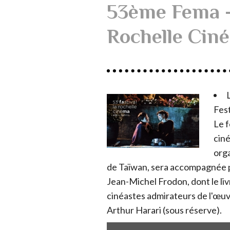
53ème Fema - 
Rochelle Cin
Fest
Le f
cin
orga
de Taïwan, sera accompagnée par
Jean-Michel Frodon, dont le liv
cinéastes admirateurs de l'œuv
Arthur Harari (sous réserve).