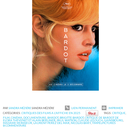
PAR
SANDRA MÉZIÈRE
SANDRA MÉZIÈRE
LIEN PERMANENT
IMPRIMER
CATÉGORIES :
CRITIQUES DES FILMS A L'AFFICHE EN 2025
TAGS :
CRITIQUE
,
FILM
,
CINÉMA
,
DOCUMENTAIRE
,
BARDOT
,
BRIGITTE BARDOT
,
CRITIQUE DE BARDOT DE
ELORA THÉVENET ET ALAIN BERLINER
,
PAUL WATSON
,
CLAUDE LELOUCH
,
GAINSBOURG
,
MADAME MONSIEUR
,
LAURENT PEREZ DEL MAR
,
NICOLAS BARY
,
TIMPELPICTURES
0
COMMENTAIRE