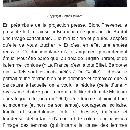
Copyright TimpelPictures
En préambule de la projection presse, Elora Thevenet, a
présenté le film, ainsi : « Beaucoup de gens ont de Bardot
une image caricaturale. Elle m'a fait rire et pleurer. J'espère
qu'elle va vous toucher. » Et c’est en effet une entière
réussite. Ce documentaire m’a étrangement profondément
émue. Peut-être parce que, au-delà de Brigitte Bardot, et de
la femme iconique (« La France, c'est la tour Eiffel, Bardot et
moi. » Tels sont les mots prêtés à De Gaulle), il dresse le
portrait d’une femme bien plus profonde et complexe que la
caricature à laquelle on a voulu la réduire (celle d’une «
ravissante idiote » pour reprendre le titre du film de Molinaro
dans lequel elle joua en 1964). Une femme infiniment libre
et moderne (et hors de son temps), courageuse, solitaire,
fragile et scandaleuse, forte et blessée, ingénue et
frondeuse, débordante d’amour et de colère, qui bouscula
l’image des femmes (qui incarna la cause des femmes