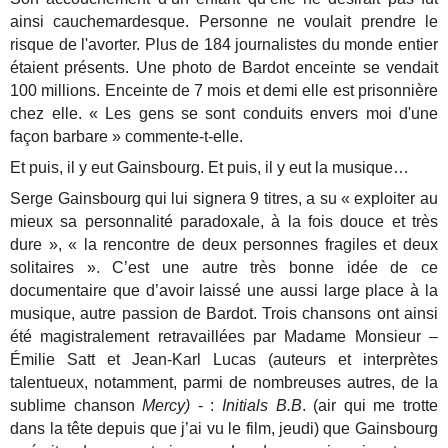
ainsi cauchemardesque. Personne ne voulait prendre le
risque de l'avorter. Plus de 184 journalistes du monde entier
étaient présents. Une photo de Bardot enceinte se vendait
100 millions. Enceinte de 7 mois et demi elle est prisonnière
chez elle. « Les gens se sont conduits envers moi d'une
façon barbare » commente-t-elle.
Et puis, il y eut Gainsbourg. Et puis, il y eut la musique…
Serge Gainsbourg qui lui signera 9 titres, a su « exploiter au
mieux sa personnalité paradoxale, à la fois douce et très
dure », « la rencontre de deux personnes fragiles et deux
solitaires ». C’est une autre très bonne idée de ce
documentaire que d’avoir laissé une aussi large place à la
musique, autre passion de Bardot. Trois chansons ont ainsi
été magistralement retravaillées par Madame Monsieur –
Émilie Satt et Jean-Karl Lucas (auteurs et interprètes
talentueux, notamment, parmi de nombreuses autres, de la
sublime chanson
Mercy)
- :
Initials B.B
. (air qui me trotte
dans la tête depuis que j’ai vu le film, jeudi) que Gainsbourg