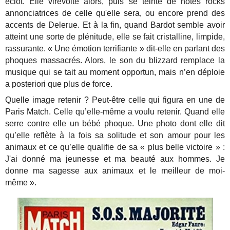
éclot. Elle virevolte alors, puis se teinte de notes rocks
annonciatrices de celle qu'elle sera, ou encore prend des
accents de Delerue. Et à la fin, quand Bardot semble avoir
atteint une sorte de plénitude, elle se fait cristalline, limpide,
rassurante. « Une émotion terrifiante » dit-elle en parlant des
phoques massacrés. Alors, le son du blizzard remplace la
musique qui se tait au moment opportun, mais n’en déploie
a posteriori que plus de force.
Quelle image retenir ? Peut-être celle qui figura en une de
Paris Match. Celle qu’elle-même a voulu retenir. Quand elle
serre contre elle un bébé phoque. Une photo dont elle dit
qu’elle reflète à la fois sa solitude et son amour pour les
animaux et ce qu’elle qualifie de sa « plus belle victoire » :
J'ai donné ma jeunesse et ma beauté aux hommes. Je
donne ma sagesse aux animaux et le meilleur de moi-
même ».