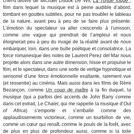
chef-d’œuvre de Michael Dudok De Wit,
La Tortue rouge
,
film dans lequel la musique est à peine audible d’abord,
tombant en gouttes subtiles, pour ne pas troubler le tableau
de la nature, avant peu à peu de se faire plus présente.
L’émotion du spectateur va aller crescendo à l'unisson,
comme une vague qui prendrait de l’ampleur et nous
éloignerait peu à peu du rivage de la réalité avant de nous
embarquer, loin, dans une bulle poétique et consolatrice. La
force romanesque des notes de Laurent Perez del Mar nous
projette alors dans une autre dimension, hisse et propulse le
film, et le spectateur, dans une sorte de vertige hypnotique et
sensoriel d’une force émotionnelle exaltante, rarement vue
(et ressentie) au cinéma. Mais aussi dans les films de Rémi
Bezançon, comme
Un coup de maître
à la fin duquel, la
musique (qui a parfois des accents de John Barry comme
dans cet extrait,
Le Chalet
, qui me rappelle la musique d’
Out
of Africa
) s’emporte et s’emballe comme des
applaudissements victorieux, comme un tourbillon de vie,
comme un cœur qui renaît, comme le pouls de la forêt, avec
de plus en plus de profondeur aussi, comme si la toile