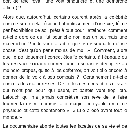
port de tête royal, une voix singulière et une démarche
altière) ?
Alors que, aujourd’hui, certains courent après la célébrité
comme si en cela résidait l’aboutissement d’une vie,
fût-ce
par l’exhibition de soi, prêts à tout pour l’atteindre, comment
a-t-elle géré ce qui fut pour elle non pas un but mais une
malédiction ? « Je voudrais dire que je ne souhaite qu'une
chose, c'est qu'on parle moins de moi. » Comment, alors
que le politiquement correct étouffe certains, à l’époque où
les réseaux sociaux donnent une résonance décuplée au
moindre propos, quitte à les déformer, arrive-t-elle encore à
donner de la voix à ses combats ? Certainement a-t-elle
commis des maladresses. De celles des êtres libres et vrais
qui n’ont pas peur, qui osent, et parfois vont trop loin.
Lelouch qui n’a jamais concrétisé son rêve de la faire
tourner la définit comme la « magie incroyable entre ce
physique et cette spontanéité ». « Elle a osé avant tout le
monde. »
Le documentaire aborde toutes les facettes de sa vie et de