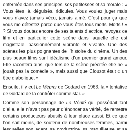
enfermée dans ses principes, ses petitesses et sa morale : «
Vous êtes là, déguisés, ridicules. Vous voulez juger mais
vous n'avez jamais vécu, jamais aimé. C’est pour ça que
vous me détestez parce que vous êtes tous morts. Morts ! »
? Si vous doutez encore de ses talents d’actrice, revoyez ce
film et en particulier cette scène dans laquelle elle est
magistrale, passionnément vibrante et vivante. Une des
scènes les plus poignantes de l’histoire du cinéma. Un des
plus beaux films sur l’idéalisme d’un premier grand amour.
Elle racontera ainsi que lors de la scène précitée elle ne «
jouait pas la comédie », mais aussi que Clouzot était « un
être diabolique. »
Ensuite, il y eut
Le Mépris
de Godard en 1963, la « tentative
de Godard de la contrôler comme star. »
Comme son personnage de
La Vérité
qui possédait tant
d’elle, elle n’avait pas peur d’énoncer sa vérité, de remettre
certains producteurs abusifs à leur place aussi. Et ce que
l’on sait moins, de soutenir de nombreuses femmes, parmi
lesquelles son agent, sa productrice, sa maquilleuse et sa