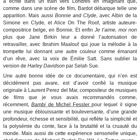
a écrite dans un train vers Londres en imaginant que,
comme dans une scène de film, Bardot débarque telle une
apparition. Mais aussi
Bonnie and Clyde
, avec Albin de la
Simone en Clyde, et Alice On The Roof, artiste auteure-
compositrice belge, en Bonnie. Et enfin
Je t’aime, moi non
plus que Jane Birkin leur a donné l’autorisation de
retravailler, avec Ibrahim Maalouf qui joue la mélodie à la
trompette lui donnant une autre couleur comme émanant
d’un rêve, avec la voix de Émilie Satt. Sans oublier la
version de
Harley Davidson
par Selah Sue.
Une autre bonne idée de ce documentaire, qui n’en est
décidément pas avare, est d’avoir confié la musique
originale à Laurent Perez del Mar, compositeur de musiques
de films que je vous avais recommandés comme,
récemment,
Bambi
de Michel Fessler
pour lequel il signe
une musique éblouissante et bouleversante, d’une grande
profondeur, richesse et sensibilité, qui reflète la simplicité et
la polysémie du conte, face à la brutalité et la cruauté du
monde. Mais aussi de cette expérience sensorielle unique,