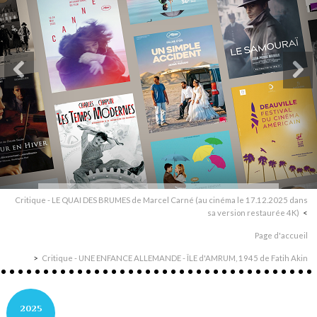
Critique - LE QUAI DES BRUMES de Marcel Carné (au cinéma le 17.12.2025 dans
sa version restaurée 4K)
Page d'accueil
Critique - UNE ENFANCE ALLEMANDE - ÎLE d'AMRUM, 1945 de Fatih Akin
2025